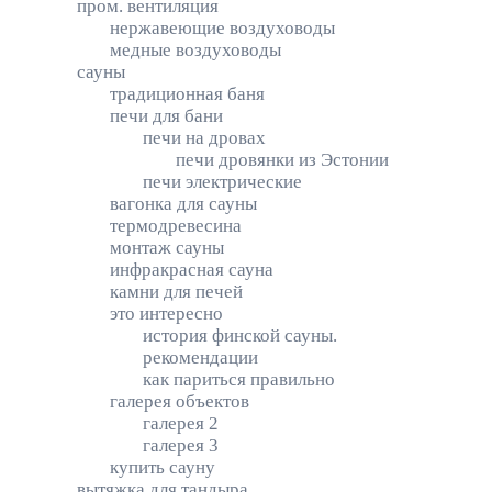
пром. вентиляция
нержавеющие воздуховоды
медные воздуховоды
сауны
традиционная баня
печи для бани
печи на дровах
печи дровянки из Эстонии
печи электрические
вагонка для сауны
термодревесина
монтаж сауны
инфракрасная сауна
камни для печей
это интересно
история финской сауны.
рекомендации
как париться правильно
галерея объектов
галерея 2
галерея 3
купить сауну
вытяжка для тандыра