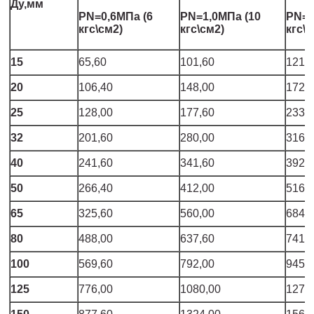
Ду,мм
PN=0,6МПа (6
PN=1,0МПа (10
PN=1
кгс\см2)
кгс\см2)
кгс\
15
65,60
101,60
121,
20
106,40
148,00
172,
25
128,00
177,60
233,
32
201,60
280,00
316,
40
241,60
341,60
392,
50
266,40
412,00
516,
65
325,60
560,00
684,
80
488,00
637,60
741,
100
569,60
792,00
945,
125
776,00
1080,00
1276