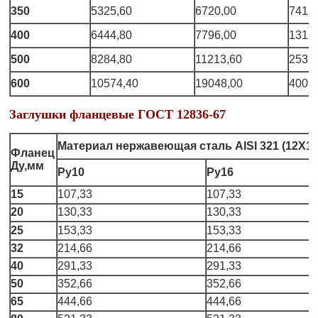
350
5325,60
6720,00
7412
400
6444,80
7796,00
1315
500
8284,80
11213,60
2535
600
10574,40
19048,00
4009
Заглушки фланцевые ГОСТ 12836-67
Материал нержавеющая сталь AISI 321 (12Х1
Фланец
Ду,мм
Ру10
Ру16
15
107,33
107,33
20
130,33
130,33
25
153,33
153,33
32
214,66
214,66
40
291,33
291,33
50
352,66
352,66
65
444,66
444,66