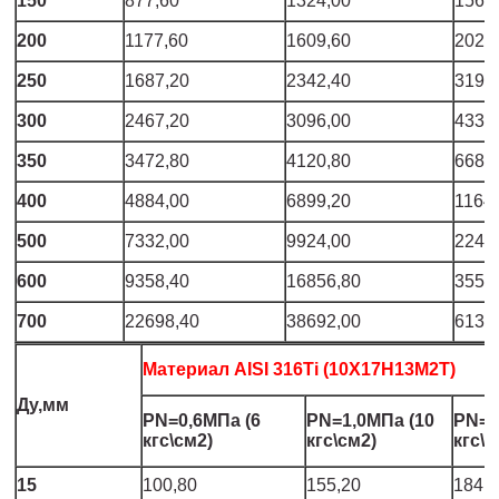
150
877,60
1324,00
1561
200
1177,60
1609,60
2020
250
1687,20
2342,40
3190
300
2467,20
3096,00
4338
350
3472,80
4120,80
6680
400
4884,00
6899,20
1164
500
7332,00
9924,00
2244
600
9358,40
16856,80
3552
700
22698,40
38692,00
6139
Материал AISI 316Ti (10Х17Н13М2Т)
Ду,мм
PN=0,6МПа (6
PN=1,0МПа (10
PN=1
кгс\см2)
кгс\см2)
кгс\с
15
100,80
155,20
184,8