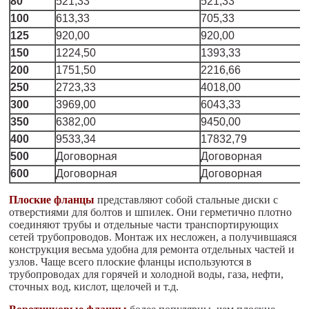
80
521,33
521,33
100
613,33
705,33
125
920,00
920,00
150
1224,50
1393,33
200
1751,50
2216,66
250
2723,33
4018,00
300
3969,00
6043,33
350
6382,00
9450,00
400
9533,34
17832,79
500
Договорная
Договорная
600
Договорная
Договорная
Плоские фланцы
представляют собой стальные диски с
отверстиями для болтов и шпилек. Они герметично плотно
соединяют трубы и отдельные части транспортирующих
сетей трубопроводов. Монтаж их несложен, а получившаяся
конструкция весьма удобна для ремонта отдельных частей и
узлов. Чаще всего плоские фланцы используются в
трубопроводах для горячей и холодной воды, газа, нефти,
сточных вод, кислот, щелочей и т.д.