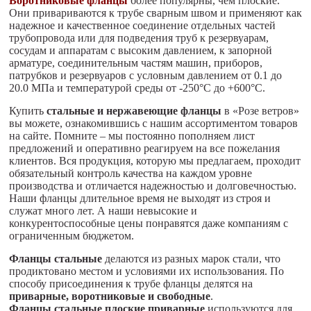
Воротниковые фланцы
более популярны, чем плоские.
Они привариваются к трубе сварным швом и применяют как
надежное и качественное соединение отдельных частей
трубопровода или для подведения труб к резервуарам,
сосудам и аппаратам с высоким давлением, к запорной
арматуре, соединительным частям машин, приборов,
патрубков и резервуаров с условным давлением от 0.1 до
20.0 МПа и температурой среды от -250°С до +600°С.
Купить
стальные и нержавеющие фланцы
в «Розе ветров»
вы можете, ознакомившись с нашим ассортиментом товаров
на сайте. Помните – мы постоянно пополняем лист
предложений и оперативно реагируем на все пожелания
клиентов. Вся продукция, которую мы предлагаем, проходит
обязательный контроль качества на каждом уровне
производства и отличается надежностью и долговечностью.
Наши фланцы длительное время не выходят из строя и
служат много лет. А наши невысокие и
конкурентоспособные цены понравятся даже компаниям с
ограниченным бюджетом.
Фланцы стальные
делаются из разных марок стали, что
продиктовано местом и условиями их использования. По
способу присоединения к трубе фланцы делятся на
приварные, воротниковые и свободные
.
Фланцы стальные плоские приварные
используются для