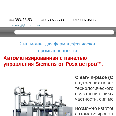
383-73-63
533-22-33
909-58-06
044
097
050
marketing@rozavetrov.ua
Сип мойка для фармацефтической
промышленности.
Автоматизированная с панелью 
управления Siemens от Роза ветров™.
Clean-in-place (CI
внутренних поверх
технологического 
связанной с ним а
частности, сип мой
Возможно изготов
автоматизированн