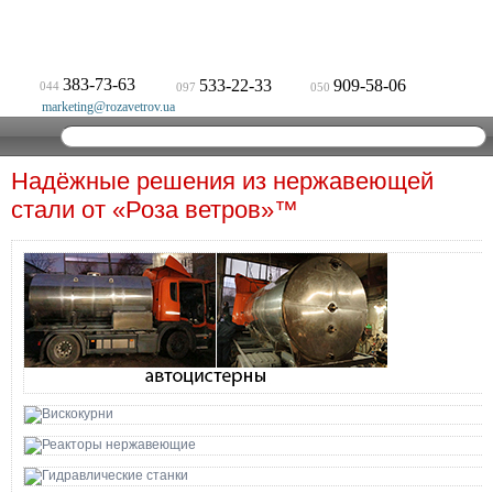
383-73-63
533-22-33
909-58-06
044
097
050
marketing@rozavetrov.ua
Надёжные решения из нержавеющей
стали от «Роза ветров»™