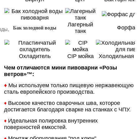
Лагерный
Форфас
Бак холодной воды
оды,
танк
Охладитель
CIP мойка
Холодильная с
Чем отличаются мини пивоварни «Розы
ветров»
™
:
♦
Мы используем только пищевую нержавеющую
сталь европейского производства.
Высокое качество сварочных шва, которое
♦
достигается благодаря сварке на станках с ЧПУ.
Идеальная полировка внутренних
♦
поверхностей емкостей.
Монтаж оборудования "под ключ".
♦