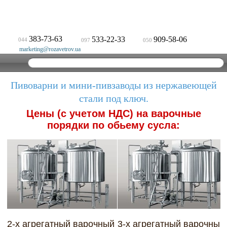
383-73-63
533-22-33
909-58-06
044
097
050
marketing@rozavetrov.ua
Пивоварни и мини-пивзаводы из нержавеющей
стали под ключ.
Цены (с учетом НДС) на варочные
порядки по обьему сусла:
2-х агрегатный варочный
3-х агрегатный варочный