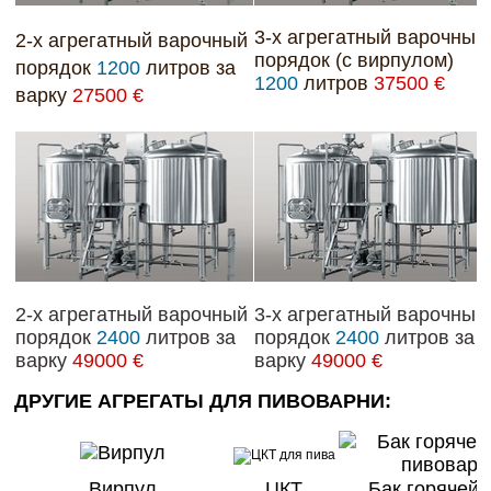
3-х
агрегатный варочный
2-х агрегатный варочный
порядок (с вирпулом)
порядок
1200
литров за
1200
литров
37500 €
варку
27500 €
2-х агрегатный варочный
3-х агрегатный варочный
порядок
2400
литров за
порядок
2400
литров за
варку
49000 €
варку
49000 €
ДРУГИЕ АГРЕГАТЫ ДЛЯ ПИВОВАРНИ:
Вирпул
ЦКТ
Бак горячей 