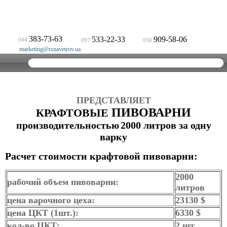
383-73-63
533-22-33
909-58-06
044
097
050
marketing@rozavetrov.ua
ПРЕДСТАВЛЯЕТ
ПИВОВАРНИ
КРАФТОВЫЕ
производительностью
2000 литров за одну
варку
Расчет стоимости крафтовой пивоварни:
2000
рабочий объем пивоварни:
литров
цена варочного цеха:
23130 $
цена ЦКТ (1шт.):
6330 $
кол-во ЦКТ:
2 шт.