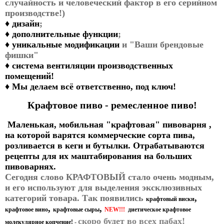
случайность и человеческий фактор в его серийном
производстве!)
♦
дизайн
;
♦
дополнительные функции
;
♦
уникальные модификации
и "Ваши брендовые
фишки"
♦
система вентиляции производственных
помещений!
♦
Мы делаем всё ответственно, под ключ!
Крафтовое пиво - ремесленное пиво!
Маленькая, мобильная "крафтовая" пивоварня ,
на которой варятся коммерческие сорта пива,
розливается в кеги и бутылки. Отрабатываются
рецепты для их маштабирования на больших
пивоварнях.
Сегодня слово КРАФТОВЫЙ стало очень модным,
и его используют для выделения эксклюзивных
категорий товара. Так появились
,
крафтовый виски
,
,
крафтовое вино
крафтовые сыры
NEW!!!
диетическое крафтовое
скоро будет во всех пабах!
молекулярное
копчение!
-