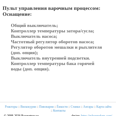
Пульт управления варочным процессом:
Оснащение:
Общий выключатель;
Контроллер температуры затора/сусла;
Выключатель насоса;
Частотный регулятор оборотов насоса;
Регулятор оборотов мешалки и рыхлителя
(доп. опция);
Выключатель внутренней подсветки.
Контроллер температуры бака горячей
воды (доп. опция).
Реакторы
::
Вискокурни
::
Пивоварни
::
Ёмкости
::
Станки
::
Ангары
::
Карта сайта
::
Контакты
© 2008-2026 Rozavetrov.ua
design:
https://eshopmakers.com/