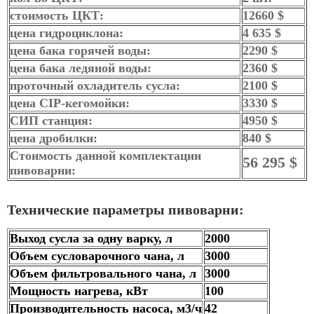
стоимость ЦКТ:
12660 $
цена гидроциклона:
4 635 $
цена бака горячей воды:
2290 $
цена бака ледяной воды:
2360 $
проточный охладитель сусла:
2100 $
цена CIP-кегомойки:
3330 $
СИП станция:
4950 $
цена дробилки:
840 $
Стоимость данной комплектации
56 295 $
пивоварни:
Технические параметры пивоварни:
Выход сусла за одну варку, л
2000
Объем сусловарочного чана, л
3000
Объем фильтровального чана, л
3000
Мощность нагрева, кВт
100
Производительность насоса, м3/ч
42