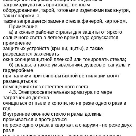
загромаджуватись производственным
оборудованием, тарой, готовыми изделиями как внутри,
так и снаружи, а
также запрещается замена стекла фанерой, картоном.
Примечание:
а) в южных районах страны для защиты от яркого
солнечного света в летнее время года допускается
применение
защитных устройств (крыши, щиты), а также
разрешается заклеивать
окна солнцезащитной пленкой или тонировать стекла;
б) склады, а также умывальники, душевые, санузлы и
гардеробные
при наличии приточно-вытяжной вентиляции могут
размещаться в
помещениях без естественного света.
4.3. Электроосветительная арматура по мере
загрязнения должна
очищаться от пыли и копоти, но не реже одного раза в
год.
Внутреннее оконное стекло и рамы должны
промываться и протираться
не реже одного раза в квартал, а снаружи - не реже двух
раз в
год, а в теплое время года - дополнительно по мере