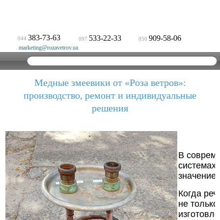
383-73-63
533-22-33
909-58-06
044
097
050
marketing@rozavetrov.ua
Медные змеевики от «Роза ветров»:
производство, ремонт и индивидуальные
решения
В соврем
системах 
значение.
Когда реч
не только
изготовле