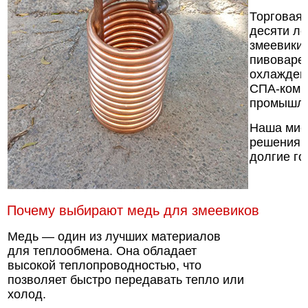
Торговая 
десяти ле
змеевики,
пивоварен
охлаждени
СПА-компл
промышле
Наша мис
решения, 
долгие го
Почему выбирают медь для змеевиков
Медь — один из лучших материалов
для теплообмена. Она обладает
высокой теплопроводностью, что
позволяет быстро передавать тепло или
холод.