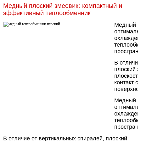
Медный плоский змеевик: компактный и
эффективный теплообменник
Медный пл
оптималь
охлаждени
теплообм
пространс
В отличие
плоский з
плоскости
контакт с
поверхнос
Медный пл
оптималь
охлаждени
теплообм
простран
В отличие от вертикальных спиралей, плоский