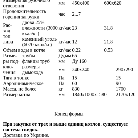
Размеры загрузочного
мм
450х400
600х620
отверстия
Продолжительность
час
2...7
горения загрузки
дрова 25%
Рас-
влажности (3000
кг/час
23
31,8
ход
ккал/кг)
топ-
каменный уголь
лива
кг/час
12
21,8
(6070 ккал/кг)
Объем воды в котле
кг/час
0,22
0,53
Разме-
трубы
Ду,мм
65
ры под-
фланцы труб
мм
Ду 160
клю-
размеры
мм
240х240
290х290
чения
дымохода
Тяга в топке
Па
15
15
Аэродинамическое
Па
60
90
Масса, не более
кг
830
1700
Размер котла
мм
1840х1000х1580
2170х1200
Конец формы
При закупке от трех и выше единиц котлов, существует
система скидок.
Доставка по Украине.