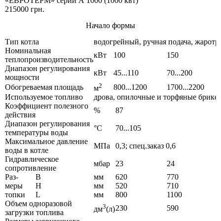
«ЕВРОТЕРМ» серии А 1000 (1000 квт)
215000 грн.
Начало формы
Тип котла
водогрейный, ручная подача, жаротр
Номинальная
кВт
100
150
теплопроизводительность
Диапазон регулирования
кВт
45...110
70...200
мощности
2
Обогреваемая площадь
800...1200
1700...2200
м
Используемое топливо
дрова, опилочные и торфяные брикет
Коэффициент полезного
%
87
действия
Диапазон регулирования
°С
70...105
температуры воды
Максимальное давление
МПа
0,3; спец.заказ 0,6
воды в котле
Гидравлическое
мбар
23
24
сопротивление
Раз-
В
мм
620
770
меры
Н
мм
520
710
топки
L
мм
800
1100
Объем одноразовой
3
230
590
дм
(л)
загрузки топлива