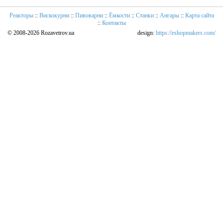
Реакторы
::
Вискокурни
::
Пивоварни
::
Ёмкости
::
Станки
::
Ангары
::
Карта сайта
::
Контакты
© 2008-2026 Rozavetrov.ua
design:
https://eshopmakers.com/