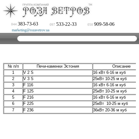
383-73-63
533-22-33
909-58-06
044
097
050
marketing@rozavetrov.ua
№ п/п
Печи-каменки Эстония
Описание
1
V 2 S
16 кВт 6-16 м куб
2
V 3 S
25кВт 10-25 м куб
3
F 116
16 кВт 6-16 м куб
4
F 125
25кВт 10-25 м куб
5
F 216
16 кВт 6-16 м куб
6
F 225
25кВт 10-25 м куб
7
F 236
36кВт 20-36 м куб