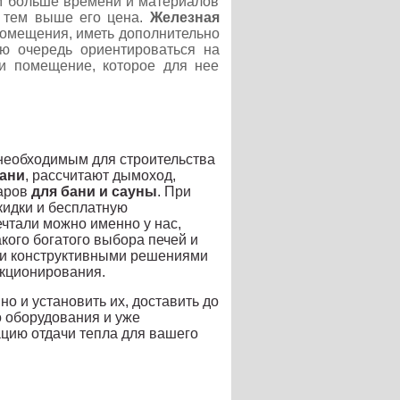
ем больше времени и материалов
, тем выше его цена.
Железная
помещения, иметь дополнительно
ую очередь ориентироваться на
 и помещение, которое для нее
необходимым для строительства
бани
, рассчитают дымоход,
варов
для бани и сауны
. При
кидки и бесплатную
мечтали можно именно у нас,
кого богатого выбора печей и
м и конструктивными решениями
нкционирования.
о и установить их, доставить до
о оборудования и уже
ацию отдачи тепла для вашего