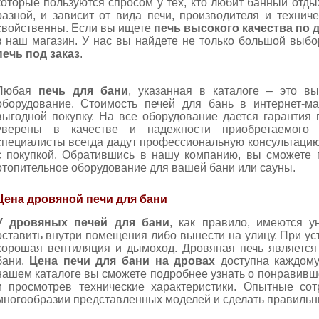
которые пользуются спросом у тех, кто любит банный отды
разной, и зависит от вида печи, производителя и техниче
свойственны. Если вы ищете
печь высокого качества по 
в наш магазин. У нас вы найдете не только большой выбо
печь под заказ
.
Любая
печь для бани
, указанная в каталоге – это в
оборудование. Стоимость печей для бань в интернет-ма
выгодной покупку. На все оборудование дается гарантия
уверены в качестве и надежности приобретаемого 
специалисты всегда дадут профессиональную консультацию
с покупкой. Обратившись в нашу компанию, вы сможете
отопительное оборудование для вашей бани или сауны.
Цена дровяной печи для бани
У дровяных печей для бани
, как правило, имеются 
оставить внутри помещения либо вынести на улицу. При ус
хорошая вентиляция и дымоход. Дровяная печь являетс
бани.
Цена печи для бани на дровах
доступна каждому,
нашем каталоге вы сможете подробнее узнать о понравивш
и просмотрев технические характеристики. Опытные сот
многообразии представленных моделей и сделать правильн