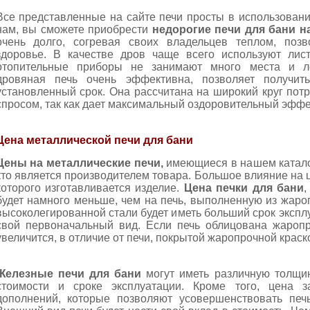
Все представленные на сайте печи просты в использован
нам, вы сможете приобрести
недорогие печи для бани н
очень долго, согревая своих владельцев теплом, позв
здоровье. В качестве дров чаще всего используют лис
отопительные приборы не занимают много места и ле
дровяная печь очень эффективна, позволяет получит
установленный срок. Она рассчитана на широкий круг пот
спросом, так как дает максимальный оздоровительный эффе
Цена металлической печи для бани
Цены на металлические печи,
имеющиеся в нашем каталог
кто является производителем товара. Большое влияние на 
которого изготавливается изделие.
Цена печки для бани
,
будет намного меньше, чем на печь, выполненную из жароп
высоколегированной стали будет иметь больший срок экспл
свой первоначальный вид. Если печь облицована жаропр
увеличится, в отличие от печи, покрытой жаропрочной краск
Железные печи для бани
могут иметь различную толщин
стоимости и сроке эксплуатации. Кроме того, цена з
дополнений, которые позволяют усовершенствовать печ