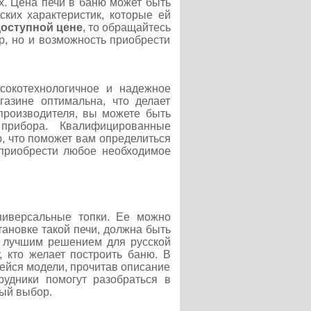
х. Цена печи в баню может быть
ских характеристик, которые ей
доступной цене
, то обращайтесь
р, но и возможность приобрести
ысокотехнологичное и надежное
газине оптимальна, что делает
 производителя, вы можете быть
прибора. Квалифицированные
, что поможет вам определиться
 приобрести любое необходимое
универсальные топки. Ее можно
тановке такой печи, должна быть
я лучшим решением для русской
 кто желает построить баню. В
ейся модели, прочитав описание
рудники помогут разобраться в
ый выбор.