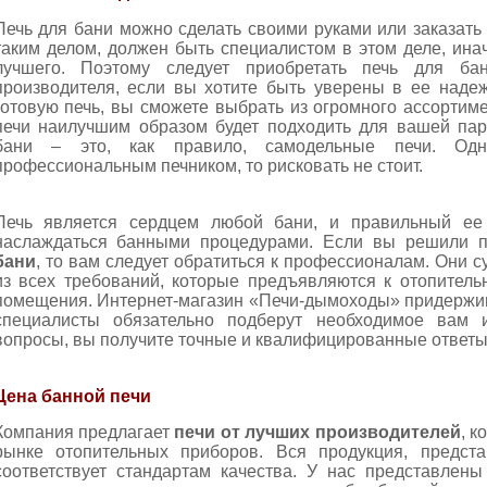
Печь для бани можно сделать своими руками или заказать 
таким делом, должен быть специалистом в этом деле, инач
лучшего. Поэтому следует приобретать печь для ба
производителя, если вы хотите быть уверены в ее надеж
готовую печь, вы сможете выбрать из огромного ассортиме
печи наилучшим образом будет подходить для вашей па
бани – это, как правило, самодельные печи. Од
профессиональным печником, то рисковать не стоит.
Печь является сердцем любой бани, и правильный ее
наслаждаться банными процедурами. Если вы решили 
бани
, то вам следует обратиться к профессионалам. Они 
из всех требований, которые предъявляются к отопител
помещения. Интернет-магазин «Печи-дымоходы» придержив
специалисты обязательно подберут необходимое вам 
вопросы, вы получите точные и квалифицированные ответы
Цена банной печи
Компания предлагает
печи от лучших производителей
, 
рынке отопительных приборов. Вся продукция, предста
соответствует стандартам качества. У нас представлен