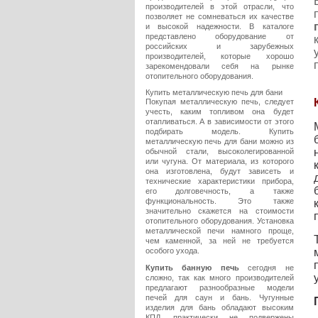
производителей в этой отрасли, что
позволяет не сомневаться их качестве
и высокой надежности. В каталоге
представлено оборудование от
российских и зарубежных
производителей, которые хорошо
зарекомендовали себя на рынке
отопительного оборудования.
Купить металлическую печь для бани
Покупая металлическую печь, следует
учесть, каким топливом она будет
отапливаться. А в зависимости от этого
подбирать модель. Купить
металлическую печь для бани можно из
обычной стали, высоколегированной
или чугуна. От материала, из которого
она изготовлена, будут зависеть и
технические характеристики прибора,
его долговечность, а также
функциональность. Это также
значительно скажется на стоимости
отопительного оборудования. Установка
металлической печи намного проще,
чем каменной, за ней не требуется
особого ухода.
Купить банную печь
сегодня не
сложно, так как много производителей
предлагают разнообразные модели
печей для саун и бань. Чугунные
изделия для бань обладают высоким
КПД, практически не подвержены