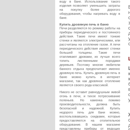
воду в бане. Использование такого
изделия позволяет уменьшить затраты
на покупку более дорогого
оборудования, чтобы нагревать воду в
бане.
Купить дровяную печь в баню
Печи разделяются по режиму работы на
приборы периодического и постоянного
действия. Такие печи имеют тонкие
стенки и являются электрическими, или
рассчитаны на отопление газом. А печи
периодического действия имеют стенки
большей толщины. Такие печи
отапливают дровами, их лучше всего
топить лиственными породами
деревьев. Поэтому многие любители
банного отдыха предпочитают именно
дровяную печь. Купить дровяную печь в
баню можно купить в интернет
магазине, так как дровяное отопление
является своего рода классикой.
Никого не оставит равнодушным живой
огонь в печи, и тихое потрескивание
поленьев. Но каменка помимо
производительности, должна быть
безопасной и надежной. Купить
недорого печь для бани можно,
воспользовавшись скидками, которые
предоставляются на отопительное
оборудование. В нашем магазине
представлены приборы от ведущих