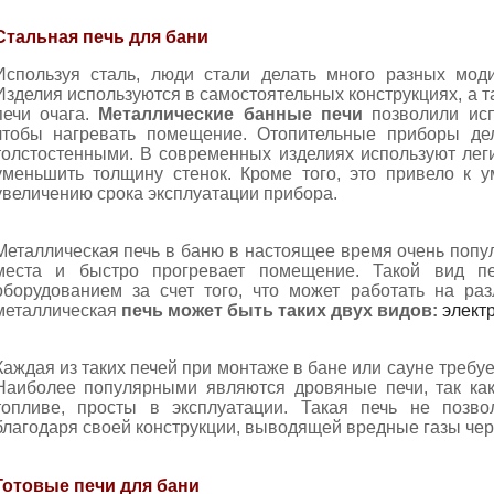
Стальная печь для бани
Используя сталь, люди стали делать много разных мод
Изделия используются в самостоятельных конструкциях, а 
печи очага.
Металлические банные печи
позволили испо
чтобы нагревать помещение. Отопительные приборы дел
толстостенными. В современных изделиях используют лег
уменьшить толщину стенок. Кроме того, это привело к 
увеличению срока эксплуатации прибора.
Металлическая печь в баню в настоящее время очень попул
места и быстро прогревает помещение. Такой вид пе
оборудованием за счет того, что может работать на ра
металлическая
печь может быть таких двух видов:
электр
Каждая из таких печей при монтаже в бане или сауне требу
Наиболее популярными являются дровяные печи, так ка
топливе, просты в эксплуатации. Такая печь не позво
благодаря своей конструкции, выводящей вредные газы чер
Готовые печи для бани