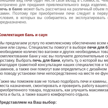
Внешний вид печи будет нести свой вклад в стоимость. Ч
потрачено для придания привлекательного вида изделию
печь в баню
может быть рассчитана на различный объем 
камин. Поэтому при приобретении печи следует в перв
условия, в которых вы собираетесь ее эксплуатировать
предназначено.
Комлектация бань и саун
Мы предлагаем услугу по комплексному обеспечению всем 
бани или сауны. Специалисты помогут в выборе
печи для 
необходимое количество вагонки и других необходимых то
комплектовании бани у нас вы получаете дополнительные с
доставку.
Выбрать
печь для бани
, купить ту, о которой вы 
благодаря грамотной консультации наших специалистов и та
каминов, а также они помогут вам определиться с дизайно
по поводу установки печи непосредственно на месте ее фу
Также мы поможем вам не только подобрать печи и камины, н
места назначения, смонтировать и проверить работу вашег
приобретенного товара, подсказать, как улучшить максимиз
уюта и быта, а также вашего комфортного отдыха.
Представляем на Ваш выбор: