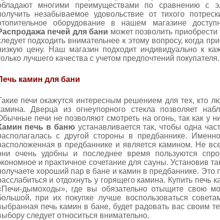
обладают многими преимуществами по сравнению с эл
получить незабываемое удовольствие от тихого потрес
отопительное оборудование в нашем магазине доступ
Распродажа печей для бани
может позволить приобрести 
следует подходить внимательнее к этому вопросу, когда п
низкую цену. Наш магазин подходит индивидуально к каж
только лучшего качества с учетом предпочтений покупателя.
Печь камин для бани
Такие печи окажутся интересным решением для тех, кто лю
камина. Дверца из огнеупорного стекла позволяет набл
Обычные печи не позволяют смотреть на огонь, так как у ни
Камин печь в баню
устанавливается так, чтобы одна част
располагалась с другой стороны в предбаннике. Именно
расположенная в предбаннике и является камином. Не все
они очень удобны и последнее время пользуются спр
экономное и практичное сочетание для сауны. Установив т
получаете хороший пар в бане и камин в предбаннике. Это
расслабиться и отдохнуть у горящего камина. Купить печь 
«Печи-дымоходы», где вы обязательно отыщите свою мо
большой, при их покупке лучше воспользоваться совет
выбранная печь камин в бане, будет радовать вас своим т
выбору следует относиться внимательно.