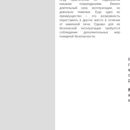
никаким повреждениям. Имеют
длительный срок эксплуатации, но
довольно тяжелые. Еще одно их
преимущество – это возможность
переставить в другое место в отличие
от каменной печи. Однако для ее
безопасной эксплуатации требуется
соблюдение дополнительных мер
пожарной безопасности.