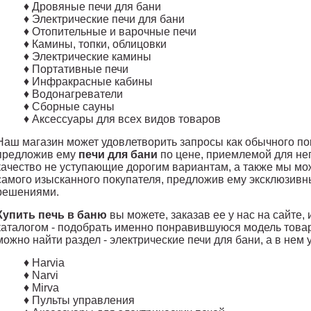
♦ Дровяные печи для бани
♦ Электрические печи для бани
♦ Отопительные и варочные печи
♦ Камины, топки, облицовки
♦ Электрические камины
♦ Портативные печи
♦ Инфракрасные кабины
♦ Водонагреватели
♦ Сборные сауны
♦ Аксессуары для всех видов товаров
Наш магазин может удовлетворить запросы как обычного по
предложив ему
печи для бани
по цене, приемлемой для не
качество не уступающие дорогим вариантам, а также мы мо
самого изысканного покупателя, предложив ему эксклюзив
решениями.
Купить печь в баню
вы можете, заказав ее у нас на сайте
каталогом - подобрать именно понравившуюся модель товар
можно найти раздел - электрические печи для бани, а в нем 
♦ Harvia
♦ Narvi
♦ Mirva
♦ Пульты управления