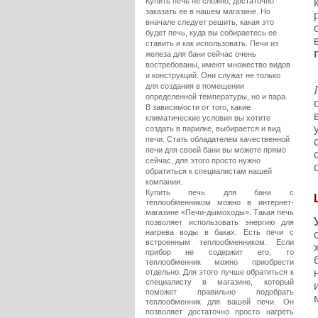
Купить печь не сложно, достаточно
заказать ее в нашем магазине. Но
вначале следует решить, какая это
будет печь, куда вы собираетесь ее
ставить и как использовать. Печи из
железа для бани сейчас очень
востребованы, имеют множество видов
и конструкций. Они служат не только
для создания в помещении
определенной температуры, но и пара.
В зависимости от того, какие
климатические условия вы хотите
создать в парилке, выбирается и вид
печи. Стать обладателем качественной
печи для своей бани вы можете прямо
сейчас, для этого просто нужно
обратиться к специалистам нашей
компании.
Купить печь для бани с
теплообменником можно в интернет-
магазине «Печи-дымоходы». Такая печь
позволяет использовать энергию для
нагрева воды в баках. Есть печи с
встроенным теплообменником. Если
прибор не содержит его, то
теплообменник можно приобрести
отдельно. Для этого лучше обратиться к
специалисту в магазине, который
поможет правильно подобрать
теплообменник для вашей печи. Он
позволяет достаточно просто нагреть