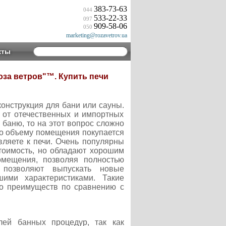
383-73-63
044
533-22-33
097
909-58-06
050
marketing@rozavetrov.ua
кты
оза ветров"™. Купить печи
онструкция для бани или сауны.
 от отечественных и импортных
в баню, то на этот вопрос сложно
 по объему помещения покупается
являете к печи. Очень популярны
тоимость, но обладают хорошим
омещения, позволяя полностью
 позволяют выпускать новые
ими характеристиками. Такие
во преимуществ по сравнению с
ей банных процедур, так как