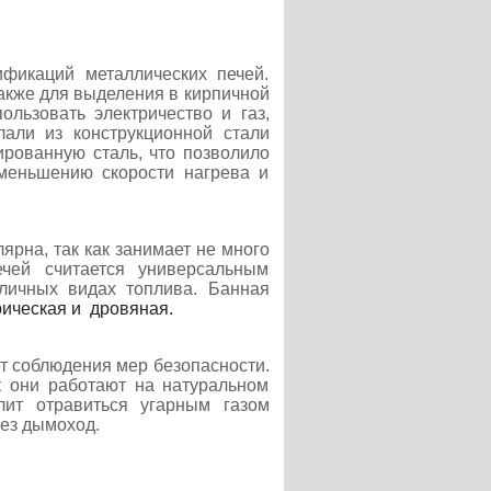
ификаций металлических печей.
также для выделения в кирпичной
льзовать электричество и газ,
али из конструкционной стали
ированную сталь, что позволило
уменьшению скорости нагрева и
ярна, так как занимает не много
чей считается универсальным
зличных видах топлива. Банная
ическая и дровяная.
ет соблюдения мер безопасности.
к они работают на натуральном
лит отравиться угарным газом
ез дымоход.