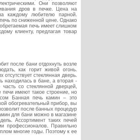
ектрическими. Они позволяют
кивания дров в печке. Цена на
на каждому любителю парной.
печь по сниженной цене. Однако
риобретаемая печь имеет слишком
дому клиенту, предлагая товар
бит после бани отдохнуть возле
юдать, как горит живой огонь.
х отсутствует стеклянная дверь.
ь находилась в бане, а вторая -
 часть со стеклянной дверцей,
 печи имеют такое строение, но
осом Банная печь камин – это
акой обогревательный прибор, вы
 позволит после банных процедур
камин для бани можно в магазине
дель. Ассортимент таких печей
ами профессионалов. Правильно
еплом многие годы. Поэтому к ее