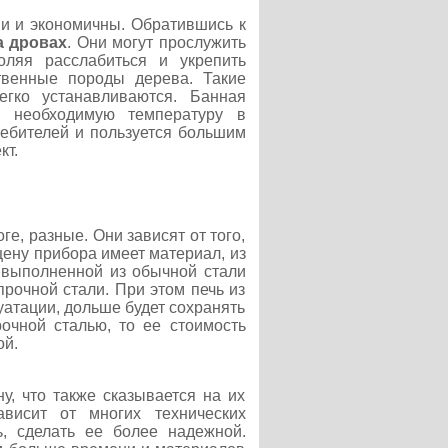
ии и экономичны. Обратившись к
а дровах
. Они могут прослужить
оляя расслабиться и укрепить
твенные породы дерева. Такие
гко устанавливаются. Банная
ь необходимую температуру в
ребителей и пользуется большим
кт.
е, разные. Они зависят от того,
цену прибора имеет материал, из
 выполненной из обычной стали
рочной стали. При этом печь из
уатации, дольше будет сохранять
очной сталью, то ее стоимость
ой.
у, что также сказывается на их
ависит от многих технических
ь, сделать ее более надежной.