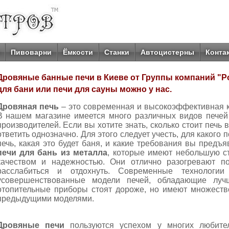
Пивоварни
Ёмкости
Станки
Автоцистерны
Конта
Дровяные банные печи в Киеве от Группы компаний "Р
для бани или печи для сауны можно у нас.
Дровяная печь
– это современная и высокоэффективная к
В нашем магазине имеется много различных видов печей
производителей. Если вы хотите знать, сколько стоит печь 
ответить однозначно. Для этого следует учесть, для какого
печь, какая это будет баня, и какие требования вы предъ
печи для бань из металла
, которые имеют небольшую с
качеством и надежностью. Они отлично разогревают п
расслабиться и отдохнуть. Современные технологии
усовершенствованные модели печей, обладающие лучш
отопительные приборы стоят дороже, но имеют множест
предыдущими моделями.
Дровяные печи
пользуются успехом у многих любител