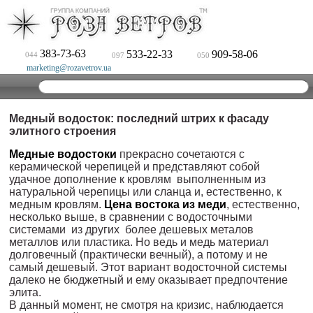
383-73-63
533-22-33
909-58-06
044
097
050
marketing@rozavetrov.ua
Медный водосток: последний штрих к фасаду
элитного строения
Медные водостоки
прекрасно сочетаются с
керамической черепицей и представляют собой
удачное дополнение к кровлям выполненным из
натуральной черепицы или сланца и, естественно, к
медным кровлям.
Цена востока из мед
и
, естественно,
несколько выше, в сравнении с водосточными
системами из других более дешевых металов
металлов или пластика. Но ведь и медь материал
долговечный (практически вечный), а потому и не
самый дешевый. Этот вариант водосточной системы
далеко не бюджетный и ему оказывает предпочтение
элита.
В данный момент, не смотря на кризис, наблюдается