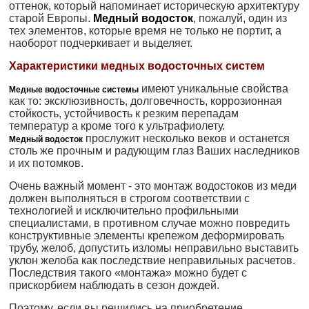
оттенок, который напоминает историческую архитектуру
старой Европы.
Медный водосток
, пожалуй, один из
тех элементов, которые время не только не портит, а
наоборот подчеркивает и выделяет.
Характеристики медных водосточных систем
имеют уникальные свойства
Медные водосточные системы
как то: эксклюзивность, долговечность, коррозионная
стойкость, устойчивость к резким перепадам
температур а кроме того к ультрафиолету.
прослужит несколько веков и останется
Медный водосток
столь же прочным и радующим глаз Ваших наследников
и их потомков.
Очень важный момент - это монтаж водостоков из меди
должен выполняться в строгом соответствии с
технологией и исключительно профильными
специалистами, в противном случае можно повредить
конструктивные элементы крепежом деформировать
трубу, желоб, допустить изломы неправильно выставить
уклон желоба как последствие неправильных расчетов.
Последствия такого «монтажа» можно будет с
прискорбием наблюдать в сезон дождей.
Поэтому, если вы решились на приобретение