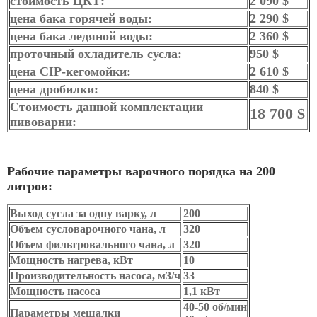
стоимость ЦКТ:
2 090 $
цена бака горячей воды:
2 290 $
цена бака ледяной воды:
2 360 $
проточный охладитель сусла:
950 $
цена CIP-кегомойки:
2 610 $
цена дробилки:
840 $
Стоимость данной комплектации
18 700 $
пивоварни:
Рабочие параметры варочного порядка на 200
литров:
Выход сусла за одну варку, л
200
Объем сусловарочного чана, л
320
Объем фильтровального чана, л
320
Мощность нагрева, кВт
10
Производительность насоса, м3/ч
33
Мощность насоса
1,1 кВт
40-50 об/мин
Параметры мешалки