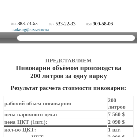
383-73-63
533-22-33
909-58-06
044
097
050
marketing@rozavetrov.ua
ПРЕДСТАВЛЯЕМ
Пивоварни объёмом производства
200 литров за одну варку
Результат расчета стоимости пивоварни:
200
рабочий объем пивоварни:
литров
цена варочного цеха:
7 560 $
цена ЦКТ (1шт.):
2 090 $
кол-во ЦКТ:
1 шт.