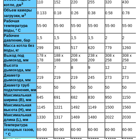
110
152
220
255
320
430
3
котле, дм
Объем камеры
0.133
0.18
0.26
0.38
0.58
0.78
3
загрузки, м
Рабочая
температура
55-90
55-90
55-90
55-90
55-90
55-90
воды, ° С
Рабочее
1,5
1,5
1,5
1,5
2
2
давление, бар
Масса котла без
299
391
517
620
779
1260
воды, кг
Выход под
178 х
188 х
208 х
238 x
308 x
308 x
дымоход, мм
178
188
208
209
258
258
Высота
7
7
8
9
12
12
дымохода, мм
Диаметр
219
219
219
245
273
273
дымохода, мм
Диаметр труб
50
50
50
50
50
50
подключения, мм
Максимальная
645
691
682
830
950
1150
ширина (В), мм
Максимальная
1145
1221
1492
1149
1500
1560
высота (Н), мм
Максимальная
1330
1317
1469
1480
2022
2030
длина (L), мм
Температура
отходных газов,
60-90
60-90
60-90
60-90
60-90
60-90
° С