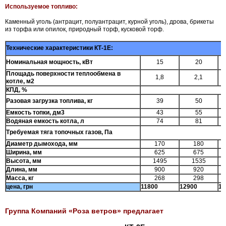
Используемое топливо:
Каменный уголь (антрацит, полуантрацит, курной уголь), дрова, брикеты
из торфа или опилок, природный торф, кусковой торф.
Технические характеристики КТ-1Е:
Номинальная мощность, кВт
15
20
Площадь поверхности теплообмена в
1,8
2,1
котле, м2
КПД, %
Разовая загрузка топлива, кг
39
50
Емкость топки, дм3
43
55
Водяная емкость котла, л
74
81
Требуемая тяга топочных газов, Па
Диаметр дымохода, мм
170
180
Ширина, мм
625
675
Высота, мм
1495
1535
Длина, мм
900
920
Масса, кг
268
298
цена, грн
11800
12900
14
Группа Компаний «Роза ветров» предлагает