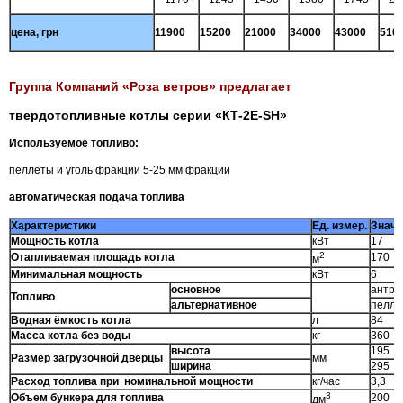
цена, грн
11900
15200
21000
34000
43000
510
Группа Компаний «Роза ветров» предлагает
твердотопливные котлы серии «КТ-2Е-
SH
»
Используемое топливо:
пеллеты и уголь фракции 5-25 мм фракции
автоматическая подача топлива
Характеристики
Ед. измер.
Значе
Мощность котла
кВт
17
2
Отапливаемая площадь котла
170
м
Минимальная мощность
кВт
6
основное
антра
Топливо
альтернативное
пелле
Водная ёмкость котла
л
84
Масса котла без воды
кг
360
высота
195
Размер загрузочной дверцы
мм
ширина
295
Расход топлива при номинальной мощности
кг/час
3,3
3
Объем бункера для топлива
200
дм