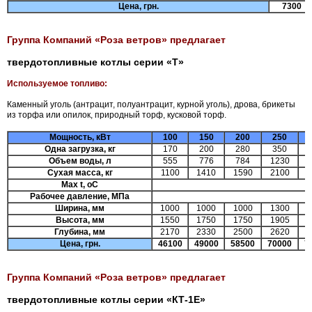
Цена, грн.
7
3
00
Группа Компаний «Роза ветров» предлагает
твердотопливные котлы серии «Т»
Используемое топливо:
Каменный уголь (антрацит, полуантрацит, курной уголь), дрова, брикеты
из торфа или опилок, природный торф, кусковой торф.
Мощность, кВт
100
150
200
250
Одна загрузка, кг
170
200
280
350
Объем воды, л
555
776
784
1230
1
Сухая масса, кг
1100
1410
1590
2100
2
Max t, оС
Рабочее давление, МПа
Ширина, мм
1000
1000
1000
1300
1
Высота, мм
1550
1750
1750
1905
1
Глубина, мм
2170
2330
2500
2620
2
Цена, грн.
4
6
100
490
00
58
500
7
00
00
7
Группа Компаний «Роза ветров» предлагает
твердотопливные котлы серии «КТ-1Е»