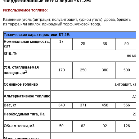
твердотопливные котлы серии «КТ-2Е»
Используемое топливо:
Каменный уголь (антрацит, полуантрацит, курной уголь), дрова, брикеты
из торфа или опилок, природный торф, кусковой торф.
Технические характеристики КТ-2Е:
Номинальная мощность,
17
25
38
50
кВт
КПД, %
не мен
Усл. отапливаемая
170
250
380
500
2
площадь, м
Основное топливо
антрацит, ка
Альтернативное топливо
дро
Вес, кг
340
371
458
556
Необходимая тяга, Па
23-
Объем топки, м3
50
62
92
126
Макс. температура