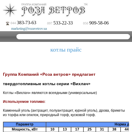
383-73-63
533-22-33
909-58-06
044
097
050
marketing@rozavetrov.ua
котлы прайс
Группа Компаний «Роза ветров» предлагает
твердотопливные котлы серии «Вихлач»
Котлы «Вихлач» являются всеядными (универсальные)
Используемое топливо:
Каменный уголь (антрацит, полуантрацит, курной уголь), дрова, брикеты
из торфа или опилок, природный торф, кусковой торф.
Параметр
Норма дл
Мощность, кВт
10
13
17
25
31
38
44