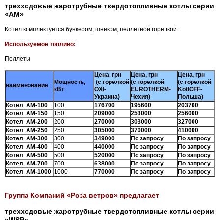
трехходовые жаротрубные твердотопливные котлы серии
«АМ»
Котел комплектуется бункером, шнеком, пеллетной горелкой.
Используемое топливо:
Пеллеты
Цена, грн
Цена, грн
Цена, грн
Мощность,
(с горелкой
(с горелкой
(с горелкой
наименование
кВт
OXI-
EUROTHERM-
KotlOFF-
Украина)
Чехия)
Польша)
Котел АМ-100
100
176700
195600
203700
Котел АМ-150
150
209000
253000
256000
Котел АМ-200
200
270000
303000
327000
Котел АМ-250
250
305000
370000
410000
Котел АМ-300
300
349000
По запросу
По запросу
Котел АМ-400
400
440000
По запросу
По запросу
Котел АМ-500
500
520000
По запросу
По запросу
Котел АМ-700
700
638000
По запросу
По запросу
Котел АМ-1000
1000
770000
По запросу
По запросу
Группа Компаний «Роза ветров» предлагает
трехходовые жаротрубные твердотопливные котлы серии
«
WSP
»