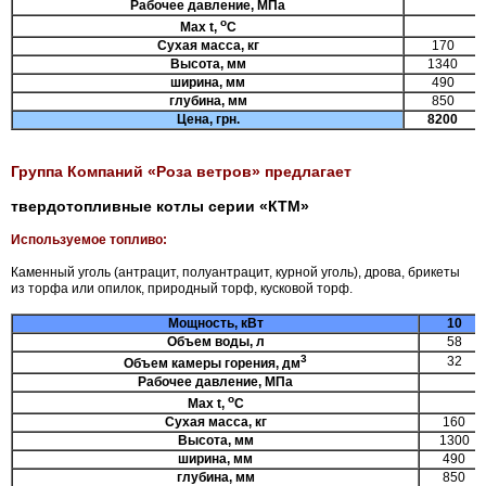
Рабочее давление, МПа
о
Max t,
С
Сухая масса, кг
170
Высота, мм
1340
ширина, мм
490
глубина, мм
850
Цена, грн.
8
2
00
Группа Компаний «Роза ветров» предлагает
твердотопливные котлы серии «КТМ»
Используемое топливо:
Каменный уголь (антрацит, полуантрацит, курной уголь), дрова, брикеты
из торфа или опилок, природный торф, кусковой торф.
Мощность, кВт
10
Объем воды, л
58
3
32
Объем камеры горения, дм
Рабочее давление, МПа
о
Max t,
С
Сухая масса, кг
160
Высота, мм
1300
ширина, мм
490
глубина, мм
850