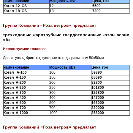
наименование
Мощность, кВт
Цена, грн
Котел 12 CS
12
5500
Котел 18 CS
18
7200
Группа Компаний «Роза ветров» предлагает
трехходовые жаротрубные твердотопливные котлы серии
«А»
Используемое топливо:
Дрова, уголь, брикеты, кусковые отходы размером 50х50мм
наименование
Мощность, кВт
Цена, грн
Котел А-100
100
59890
Котел А-150
150
65590
Котел А-200
200
82800
Котел А-250
250
101800
Котел А-300
300
126800
Котел А-400
400
147000
Котел А-500
500
163000
Котел А-700
700
220000
Котел А-1000
1000
258000
Группа Компаний «Роза ветров» предлагает