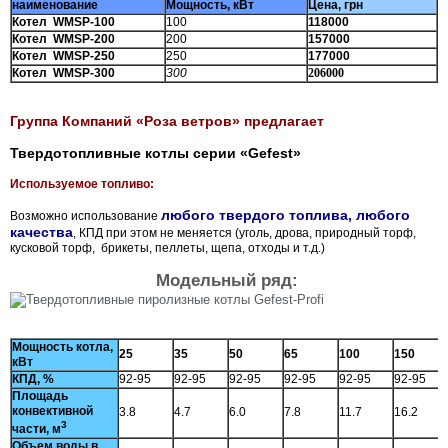
наименование
Мощность, кВт
Цена, грн
Котел WMSP-100
100
118000
Котел WMSP-200
200
157000
Котел WMSP-250
250
177000
Котел WMSP-300
300
206000
Группа Компаний «Роза ветров» предлагает
Твердотопливные котлы серии «Gefest»
Используемое топливо:
любого твердого топлива, любого
Возможно использование
качества
, КПД при этом не меняется (уголь, дрова, природный торф,
кусковой торф, брикеты, пеллеты, щепа, отходы и т.д.)
Модельный ряд:
Мощность котла,
25
35
50
65
100
150
кВт
КПД, %
92-95
92-95
92-95
92-95
92-95
92-95
Площадь
конвективной
3.8
4.7
6.0
7.8
11.7
16.2
3
части, м
Объем воды в