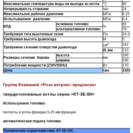
Максимальная температура воды на выходе из котла
°C
90
Непрерывность сгорания
час
24
Максимальное рабочее давление
МПа
0,15
Испытываемое давление
МПа
0,4
основное топливо
83
КПД
%
альтернативное топливо
78
Требуемая тяга выхлопных газов
Па
23-30
Требуемая высота дымохода
М
5
2
342
см
Требуемое сечение отверстия дымохода
Ø, мм
210
высота
180
Размеры сечения борова
мм
ширина
190
Потребление мощности (230V/50Hz)
Вт
170
Цена
грн.
3
30
00
Группа Компаний «Роза ветров» предлагает
твердотопливные котлы серии «КТ-3Е-
SH
»
Используемое топливо:
пеллеты и уголь фракции 5-25 мм фракции
автоматическая подача топлива
Технические характеристики КТ-3Е-SH: