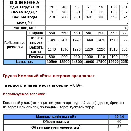
КПД, не менее %
82
Одна загрузка, кг
26
40
45
51
59
100
135
Объем воды, л
70
90
100
110
125
135
150
Вес без воды
210
260
280
340
380
440
520
о
90
Max t,
С
Раб. дав, МПа
0,1
Ширина
560
560
580
580
600
660
770
Полная
1360
1410
1440
1440
1470
1570
1770
высота
Габаритные
размеры
Высота
1140
1190
1220
1220
1220
1310
1510
котла
Глубина
860
960
990
1060
1110
1160
1100
Цена, грн.
1
05
00
1
25
00
1
4
800
16
0
00
1
7
500
19
500
2
2
500
Группа Компаний «Роза ветров» предлагает
твердотопливные котлы серии «КТА»
Используемое топливо:
Каменный уголь (антрацит, полуантрацит, курной уголь), дрова, брикеты
из торфа или опилок, природный торф, кусковой торф.
Мощность,min-max кВт
10-14
Объем воды, л
60
3
32
Объем камеры горения, дм