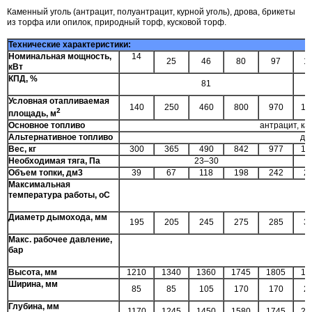
Каменный уголь (антрацит, полуантрацит, курной уголь), дрова, брикеты
из торфа или опилок, природный торф, кусковой торф.
Технические характеристики:
Номинальная мощность,
14
25
46
80
97
1
кВт
КПД, %
81
Условная отапливаемая
140
250
460
800
970
12
2
площадь, м
Основное топливо
антрацит, ка
Альтернативное топливо
др
Вес, кг
300
365
490
842
977
13
Необходимая тяга, Па
23–30
Объем топки, дм3
39
67
118
198
242
2
Максимальная
температура работы, оС
9
Диаметр дымохода, мм
195
205
245
275
285
3
Макс. рабочее давление,
бар
1
Высота, мм
1210
1340
1360
1745
1805
17
Ширина, мм
85
85
105
170
170
2
Глубина, мм
1170
1245
1450
1580
1745
21