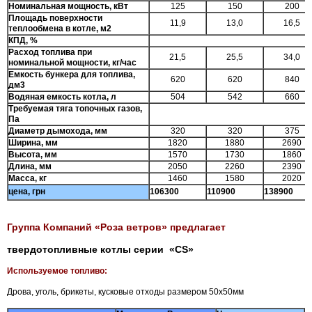
Номинальная мощность, кВт
125
150
200
Площадь поверхности
11,9
13,0
16,5
теплообмена в котле, м2
КПД, %
Расход топлива при
21,5
25,5
34,0
номинальной мощности, кг/час
Емкость бункера для топлива,
620
620
840
дм3
Водяная емкость котла, л
504
542
660
Требуемая тяга топочных газов,
Па
Диаметр дымохода, мм
320
320
375
Ширина, мм
1820
1880
2690
Высота, мм
1570
1730
1860
Длина, мм
2050
2260
2390
Масса, кг
1460
1580
2020
цена, грн
106300
110900
138900
Группа Компаний «Роза ветров» предлагает
твердотопливные котлы серии «CS»
Используемое топливо:
Дрова, уголь, брикеты, кусковые отходы размером 50х50мм