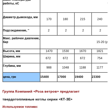
работы, оС
9
Диаметр дымохода, мм
170
180
215
240
Подсоединение, ''
2
2
2
2
Макс. рабочее давление,
бар
15-20 (ут
Высота, мм
1470
1530
1670
1821
Ширина, мм
672
672
672
754
Глубина, мм
988
1048
1188
1177
цена, грн
15400
17000
19400
23300
Группа Компаний «Роза ветров» предлагает
твердотопливные котлы серии «КТ-3Е»
Используемое топливо: