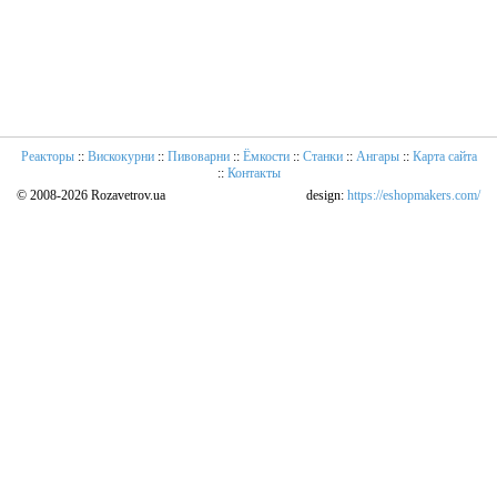
Реакторы
::
Вискокурни
::
Пивоварни
::
Ёмкости
::
Станки
::
Ангары
::
Карта сайта
::
Контакты
© 2008-2026 Rozavetrov.ua
design:
https://eshopmakers.com/