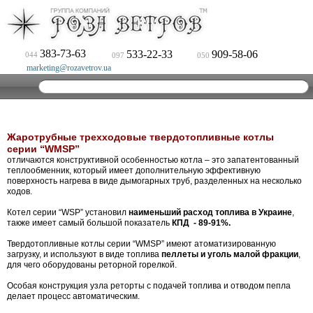
383-73-63
533-22-33
909-58-06
044
097
050
marketing@rozavetrov.ua
Жаротрубные трехходовые твердотопливные котлы
серии “WMSP”
отличаются конструктивной особенностью котла – это запатентованный
теплообменник, который имеет дополнительную эффективную
поверхность нагрева в виде дымогарных труб, разделенных на несколько
ходов.
Котел серии “WSP” установил
наименьший расход топлива в Украине
,
также имеет самый большой показатель
КПД - 89-91%.
Твердотопливные котлы серии “WMSP” имеют атоматизированную
загрузку, и используют в виде топлива
пеллеты и уголь малой фракции
,
для чего оборудованы реторной горелкой.
Особая конструкция узла реторты с подачей топлива и отводом пепла
делает процесс автоматическим.