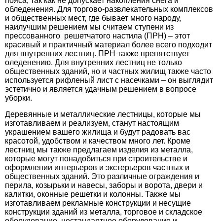
пояса, так как не допускает накопления снега и
обледенения. Для торгово-развлекательных комплексов
и общественных мест, где бывает много народу,
наилучшим решением мы считаем ступени из
прессованного решетчатого настила (ПРН) – этот
красивый и практичный материал более всего подходит
для внутренних лестниц. ПРН также препятствует
оледенению. Для внутренних лестниц не только
общественных зданий, но и частных жилищ также часто
используется рифленый лист с насечками – он выглядит
эстетично и является удачным решением в вопросе
уборки.
Деревянные и металлические лестницы, которые мы
изготавливаем и реализуем, станут настоящим
украшением вашего жилища и будут радовать вас
красотой, удобством и качеством много лет. Кроме
лестниц мы также предлагаем изделия из металла,
которые могут понадобиться при строительстве и
оформлении интерьеров и экстерьеров частных и
общественных зданий. Это различные ограждения и
перила, козырьки и навесы, заборы и ворота, двери и
калитки, оконные решетки и колонны. Также мы
изготавливаем рекламные конструкции и несущие
конструкции зданий из металла, торговое и складское
оборудование, нестандартное оборудование и