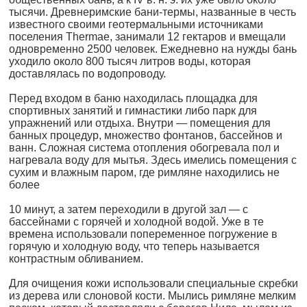
тысячи. Древнерим­ские бани-термы, названные в честь
известного своими геотер­мальными источниками
поселения Thermae, занимали 12 гектаров и вмещали
одновременно 2500 человек. Ежедневно на нужды бань
уходило около 800 тысяч литров воды, которая
доставлялась по водопроводу.
Перед входом в баню находилась площадка для
спортивных за­нятий и гимнастики либо парк для
упражнений или отдыха. Вну­три — помещения для
банных процедур, множество фонтанов, бассейнов и
ванн. Сложная система отопления обогревала пол и
нагревала воду для мытья. Здесь имелись помещения с
сухим и влажным паром, где римляне находились не
более
10 минут, а затем переходили в другой зал — с
бассейнами с го­рячей и холодной водой. Уже в те
времена использовали попере­менное погружение в
горячую и холодную воду, что теперь назы­вается
контрастным обливанием.
Для очищения кожи использовали специальные скребки
из де­рева или слоновой кости. Мылись римляне мелким