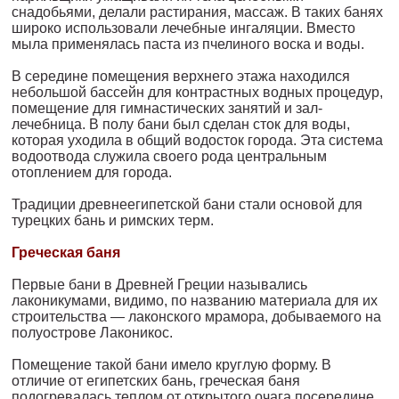
снадобьями, делали растирания, массаж. В таких банях
широко использовали лечебные ингаляции. Вместо
мыла применялась паста из пчелиного воска и воды.
В середине помещения верхнего этажа находился
небольшой бас­сейн для контрастных водных процедур,
помещение для гимнасти­ческих занятий и зал-
лечебница. В полу бани был сделан сток для воды,
которая уходила в общий водосток города. Эта система
водо­отвода служила своего рода центральным
отоплением для города.
Традиции древнеегипетской бани стали основой для
турецких бань и римских терм.
Греческая баня
Первые бани в Древней Греции назывались
лаконикумами, види­мо, по названию материала для их
строительства — лаконского мрамора, добываемого на
полуострове Лаконикос.
Помещение такой бани имело круглую форму. В
отличие от египетских бань, греческая баня
подогревалась теплом от откры­того очага посередине