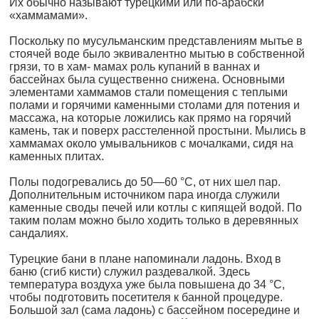
Их обычно называют турецкими или по-арабски
«хаммамами».
Поскольку по мусульманским представлениям мытье в
стоя­чей воде было эквивалентно мытью в собственной
грязи, то в хам- мамах роль купаний в ваннах и
бассейнах была существенно снижена. Основными
элементами хаммамов стали помещения с теплыми
полами и горячими каменными столами для потения и
массажа, на которые ложились как прямо на горячий
камень, так и поверх расстеленной простыни. Мылись в
хаммамах около умывальников с мочалками, сидя на
каменных плитах.
Полы подогревались до 50—60 °С, от них шел пар.
Дополни­тельным источником пара иногда служили
каменные своды пе­чей или котлы с кипящей водой. По
таким полам можно было хо­дить только в деревянных
сандалиях.
Турецкие бани в плане напоминали ладонь. Вход в
баню (сгиб кисти) служил раздевалкой. Здесь
температура воздуха уже была повышена до 34 °С,
чтобы подготовить посетителя к банной про­цедуре.
Большой зал (сама ладонь) с бассейном посередине и