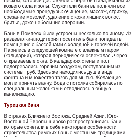
песком, кото­рый доставляли с берегов Нила, мылом из
козьего сала и золы. Служители бани выполняли все
необходимые процедуры: очи­щение, массаж, стрижку,
срезание мозолей, удаление с кожи лиш­них волос,
бритье, даже небольшие операции.
Бани в Помпеях были устроены несколько по иному. Из
раздевалки-аподитерия посетитель бани попадал в
помещение с бассей­нами с холодной и горячей водой.
Парились в следующей комнате с влажным паром
(кальдарии), которая периодически освежалась через
открываемые окна. В кальдариях стены и пол
подогрева­лись горячим воздухом, поступавшим из
системы труб. Здесь же находились душ в виде
фонтана и множество тазов для мытья. Желающие
могли принять ванну. Вода с потолка собиралась по
специальным желобкам и отводилась в общую
канализацию.
Турецкая баня
В странах Ближнего Востока, Средней Азии, Юго-
Восточной Ев­ропы широко распространились бани,
которые сочетали в себе некоторые особенности
строительства римских бань с местными традициями.