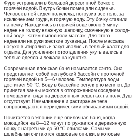
Фуро устраивали в большой деревянной бочке с
горячей во­дой. Внутрь бочки помещали сиденье.
Человек в ней сидел полу­лежа, погрузив все тело, за
исключением груди, в горячую воду. Эту бочку ставили
на печку. Находились в горячей воде около 5 минут,
надев на голову влажную шапочку, смоченную в холод­
ной воде. Затем выполняли массаж. Для этого
надевали на руки жесткие рукавицы. После массажа
насухо вытирались и закуты­вались в теплый халат для
отдыха. Для усиления потоотделения укутывались в
теплые одеяла и лежали на кушетке.
Современная японская баня называется сэнто. Она
представ­ляет собой неглубокий бассейн с проточной
горячей водой на 5—6 человек. Температура воды
достигает 50 °С. Воду в бассейне регулярно меняют. До
принятия ванны моются в отгороженном соседнем
помещении, сидя на деревянных решетках на полу. Душ
отсутствует. Намыливание и растирание тела
сопровождаются периодическими обливаниями водой.
Почитается в Японии еще опилочная баня, когда
моющийся на 8—12 минут погружается в деревянную
бочку с нагретыми до 50 °С опилками. Самыми
целебными считаются кедровые опил­ки, в которые