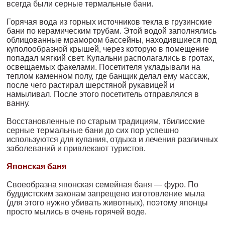
всегда были серные термальные бани.
Горячая вода из горных источников текла в грузинские
бани по керамическим трубам. Этой водой заполнялись
облицованные мрамором бассейны, находившиеся под
куполообразной крышей, через которую в помещение
попадал мягкий свет. Купальни рас­полагались в гротах,
освещаемых факелами. Посетителя уклады­вали на
теплом каменном полу, где банщик делал ему массаж,
по­сле чего растирал шерстяной рукавицей и
намыливал. После этого посетитель отправлялся в
ванну.
Восстановленные по старым традициям, тбилисские
серные тер­мальные бани до сих пор успешно
используются для купания, от­дыха и лечения различных
заболеваний и привлекают туристов.
Японская баня
Своеобразна японская семейная баня — фуро. По
буддистским за­конам запрещено изготовление мыла
(для этого нужно убивать жи­вотных), поэтому японцы
просто мылись в очень горячей воде.