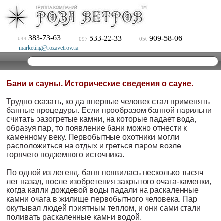
383-73-63
533-22-33
909-58-06
044
097
050
marketing@rozavetrov.ua
Бани и сауны. Исторические сведения о сауне.
Трудно сказать, когда впервые человек стал применять
банные процедуры. Если прообразом банной парильни
считать разогре­тые камни, на которые падает вода,
образуя пар, то появление ба­ни можно отнести к
каменному веку. Первобытные охотники могли
расположиться на отдых и греться паром возле
горячего подземного источника.
По одной из легенд, баня появилась несколько тысяч
лет назад, после изобретения закрытого очага-каменки,
когда капли дожде­вой воды падали на раскаленные
камни очага в жилище перво­бытного человека. Пар
окутывал людей приятным теплом, и они сами стали
поливать раскаленные камни водой.