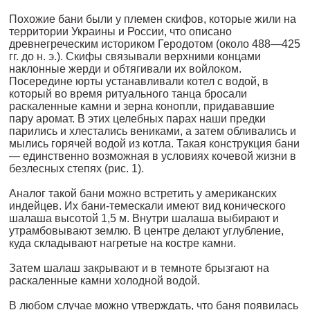
Похожие бани были у племен скифов, которые жили на
терри­тории Украины и России, что описано
древнегреческим истори­ком Геродотом (около 488—425
гг. до н. э.). Скифы связывали верхними концами
наклонные жерди и обтягивали их войлоком.
Посередине юрты устанавливали котел с водой, в
который во вре­мя ритуального танца бросали
раскаленные камни и зерна коноп­ли, придававшие
пару аромат. В этих целебных парах наши пред­ки
парились и хлестались вениками, а затем обливались и
мылись горячей водой из котла. Такая конструкция бани
— единственно возможная в условиях кочевой жизни в
безлесных степях (рис. 1).
Аналог такой бани можно встретить у американских
индей­цев. Их бани-темескали имеют вид конического
шалаша высотой 1,5 м. Внутри шалаша выбирают и
утрамбовывают землю. В центре делают углубление,
куда складывают нагретые на костре камни.
Затем шалаш закрывают и в темноте брызгают на
раскаленные камни холодной водой.
В любом случае можно утверждать, что баня появилась