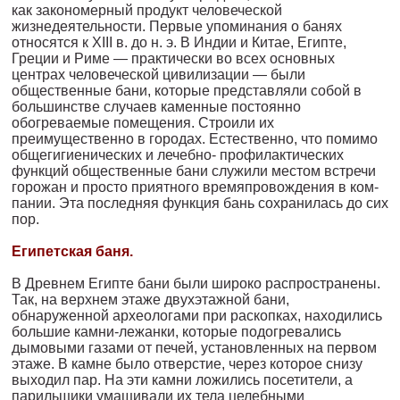
как за­кономерный продукт человеческой
жизнедеятельности. Первые упоминания о банях
относятся к XIII в. до н. э. В Индии и Китае, Египте,
Греции и Риме — практически во всех основных
центрах человеческой цивилизации — были
общественные бани, которые представляли собой в
большинстве случаев каменные постоян­но
обогреваемые помещения. Строили их
преимущественно в го­родах. Естественно, что помимо
общегигиенических и лечебно- профилактических
функций общественные бани служили местом встречи
горожан и просто приятного времяпровождения в ком­
пании. Эта последняя функция бань сохранилась до сих
пор.
Египетская баня.
В Древнем Египте бани были широко распространены.
Так, на верхнем этаже двухэтажной бани,
обнаруженной археологами при раскопках, находились
большие камни-лежанки, которые подогревались
дымовыми газами от печей, установленных на пер­вом
этаже. В камне было отверстие, через которое снизу
выходил пар. На эти камни ложились посетители, а
парильщики умащива­ли их тела целебными