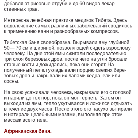
добавляют рисовые отруби и до 60 видов лекар­
ственных трав.
Интересна лечебная практика медиков Тибета. Здесь
водолече­ние самых различных заболеваний сводилось
к применению ванн и разнообразных компрессов.
Тибетская баня своеобразна. Вырывали яму глубиной
50— 70 см и шириной, позволяющей сидеть взрослому
человеку. На дне этой ямы сжигали последовательно
три слоя березовых дров, после чего на угли бросали
старые кости и дожидались, пока они сгорят. На
полученный пепел укладывали порцию свежих бере­
зовых дров и накрывали их лапами кедра, ели или
сосны.
На хвою усаживали человека, накрывали его с головой
и пари­ли до тех пор, пока он мог терпеть. Затем он
выходил из ямы, теп­ло укутывался и ложился отдыхать
в течение двух часов. После этого его насухо вытирали
и натирали целебными мазями, вы­полняя при этом
массаж всего тела.
Африканская баня.