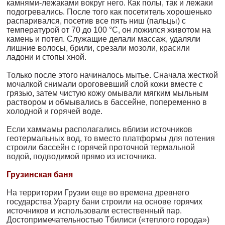
кам­нями-лежаками вокруг него. Как полы, так и лежаки
подогрева­лись. После того как посетитель хорошенько
распаривался, посетив все пять ниш (пальцы) с
температурой от 70 до 100 °С, он ложился животом на
камень и потел. Служащие делали массаж, удаляли
лиш­ние волосы, брили, срезали мозоли, красили
ладони и стопы хной.
Только после этого начиналось мытье. Сначала жесткой
мочал­кой снимали ороговевший слой кожи вместе с
грязью, затем чи­стую кожу омывали мягким мыльным
раствором и обмывались в бассейне, попеременно в
холодной и горячей воде.
Если хаммамы располагались вблизи источников
геотермальных вод, то вместо платформы для потения
строили бассейн с горячей проточной термальной
водой, подводимой прямо из источника.
Грузинская баня
На территории Грузии еще во времена древнего
государства Урар­ту бани строили на основе горячих
источников и использовали естественный пар.
Достопримечательностью Тбилиси («теплого города»)