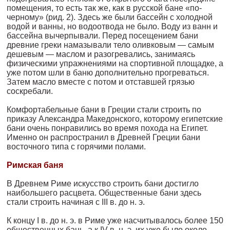
помещения, то есть так же, как в русской бане «по-
черному» (рид. 2). Здесь же были бассейн с холодной
во­дой и ванны, но водоотвода не было. Воду из ванн и
бассейна вы­черпывали. Перед посещением бани
древние греки намазывали тело оливковым — самым
дешевым — маслом и разогревались, занимаясь
физическими упражнениями на спортивной площад­ке, а
уже потом шли в баню дополнительно прогреваться.
Затем масло вместе с потом и отставшей грязью
соскребали.
Комфортабельные бани в Греции стали строить по
приказу Александра Македонского, которому египетские
бани очень по­нравились во время похода на Египет.
Именно он распространил в Древней Греции бани
восточного типа с горячими полами.
Римская баня
В Древнем Риме искусство строить бани достигло
наибольшего рас­цвета. Общественные бани здесь
стали строить начиная с III в. до н. э.
К концу I в. до н. э. в Риме уже насчитывалось более 150
обще­ственных бань, а к IV в. н. э. их уже было около