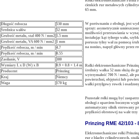
Rolki elektromechaniczne Firma 
cienkich rur metalowych cylindryc
65 mm.
W porównaniu z obsługi, jest w
Długość robocza
530 mm
sprzęt: asymetrycznie umieszczony 
Średnica wałów
52 mm
możliwości przestawiania w wynaj
Grubość metalu, stal 400 N / mm2
1.5 mm
instalując kąt tylnego wału, szyb
Grubość metalu, VA 600 N / mm2
1 mm
porusza tylny wał za pomocą śru
na nonius, napęd główny przez re
Prędkość robocza, m / min
4.7
Prędkość robocza, m / min
0.55
Zasilanie, V
380
Wymiary L x D (W) x B
0.9 × 0.8 × 1.4 m
Rolki elektromechaniczne Prinzin
średnicy wałka 52 mm służą do g
Producent
Prinzing
wytrzymałość 700 N / mm2, ale po
Kraj
Niemcy
powierzchni, objętości lub powie
Waga
170 kg
wałki przylgowy rowek i osadzony
Pozostałe rolki mogą być zaopatrz
obsługi z oparciem bocznym wygi
automatyczny silnik sterowany pr
prędkości obrotowej na wale trzy
Prinzing RME 42/103 - 
Elektromechaniczne rolki Prinzi
rur z blachy cylindrycznych, stoż