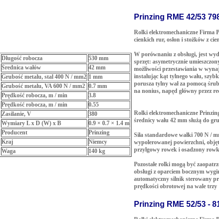
Prinzing RME 42/53 79
Rolki elektromechaniczne Firma 
cienkich rur, osłon i stożków z ci
W porównaniu z obsługi, jest w
Długość robocza
530 mm
sprzęt: asymetrycznie umieszczony 
Średnica wałów
42 mm
możliwości przestawiania w wynaj
instalując kąt tylnego wału, szyb
Grubość metalu, stal 400 N / mm2
1 mm
porusza tylny wał za pomocą śru
Grubość metalu, VA 600 N / mm2
0.7 mm
na nonius, napęd główny przez re
Prędkość robocza, m / min
3.8
Prędkość robocza, m / min
0.55
Rolki elektromechaniczne Prinzin
Zasilanie, V
380
średnicy wału 42 mm służą do gru
Wymiary L x D (W) x B
0.9 × 0.7 × 1.4 m
Producent
Prinzing
Siła standardowe wałki 700 N / mm
Kraj
Niemcy
wypolerowanej powierzchni, obję
przylgowy rowek i osadzony rowki
Waga
140 kg
Pozostałe rolki mogą być zaopatrz
obsługi z oparciem bocznym wygi
automatyczny silnik sterowany pr
prędkości obrotowej na wale trzy
Prinzing RME 52/53 - 8