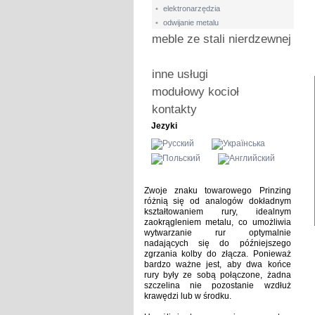
•
elektronarzędzia
•
odwijanie metalu
meble ze stali nierdzewnej
inne usługi
modułowy kocioł
kontakty
Jezyki
Zwoje znaku towarowego Prinzing
różnią się od analogów dokładnym
kształtowaniem rury, idealnym
zaokrągleniem metalu, co umożliwia
wytwarzanie rur optymalnie
nadających się do późniejszego
zgrzania kolby do złącza.
Ponieważ
bardzo ważne jest, aby dwa końce
rury były ze sobą połączone, żadna
szczelina nie pozostanie wzdłuż
krawędzi lub w środku.