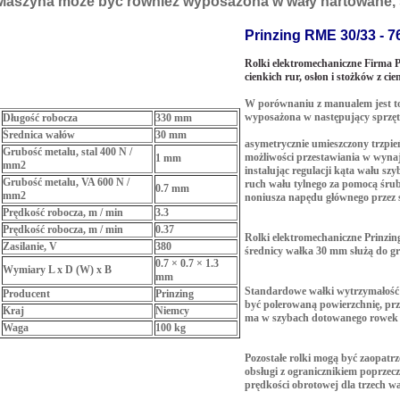
Maszyna może być również wyposażona w wały hartowane, 
Prinzing RME 30/33 - 7
Rolki elektromechaniczne Firma 
cienkich rur, osłon i stożków z ci
W porównaniu z manualem jest t
wyposażona w następujący sprzęt
Długość robocza
330 mm
Średnica wałów
30 mm
asymetrycznie umieszczony trzpie
Grubość metalu, stal 400 N /
możliwości przestawiania w wynaj
1 mm
mm2
instalując regulacji kąta wału sz
Grubość metalu, VA 600 N /
ruch wału tylnego za pomocą śrub
0.7 mm
mm2
noniusza napędu głównego przez s
Prędkość robocza, m / min
3.3
Prędkość robocza, m / min
0.37
Rolki elektromechaniczne Prinzin
Zasilanie, V
380
średnicy wałka 30 mm służą do gr
0.7 × 0.7 × 1.3
Wymiary L x D (W) x B
mm
Standardowe wałki wytrzymałość 7
Producent
Prinzing
być polerowaną powierzchnię, prz
Kraj
Niemcy
ma w szybach dotowanego rowek i
Waga
100 kg
Pozostałe rolki mogą być zaopatrz
obsługi z ogranicznikiem poprzeczn
prędkości obrotowej dla trzech w