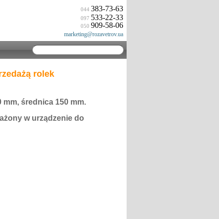
383-73-63
044
533-22-33
097
909-58-06
050
marketing@rozavetrov.ua
rzedażą rolek
0 mm, średnica 150 mm.
żony w urządzenie do