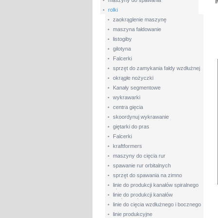
•
maszyny do spawania
•
rolki
•
zaokrąglenie maszynę
•
maszyna fałdowanie
•
listogiby
•
gilotyna
•
Falcerki
•
sprzęt do zamykania fałdy wzdłużnej
•
okrągłe nożyczki
•
Kanały segmentowe
•
wykrawarki
•
centra gięcia
•
skoordynuj wykrawanie
•
giętarki do pras
•
Falcerki
•
kraftformers
•
maszyny do cięcia rur
•
spawanie rur orbitalnych
•
sprzęt do spawania na zimno
•
linie do produkcji kanałów spiralnego
powietrza
•
linie do produkcji kanałów
prostokątnych
•
linie do cięcia wzdłużnego i bocznego
•
linie produkcyjne