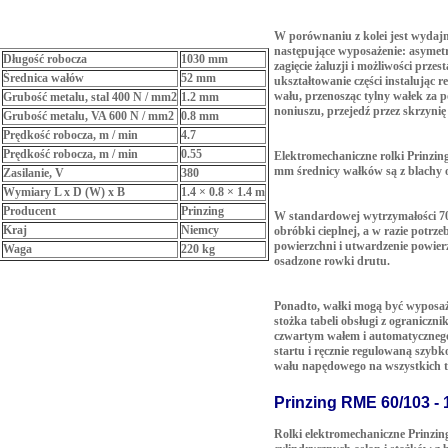
W porównaniu z kolei jest wydaj
następujące wyposażenie: asymetr
Długość robocza
1030 mm
zagięcie żaluzji i możliwości prz
Średnica wałów
52 mm
ukształtowanie części instalując r
wału, przenosząc tylny wałek za 
Grubość metalu, stal 400 N / mm2
1.2 mm
noniuszu, przejedź przez skrzynię
Grubość metalu, VA 600 N / mm2
0.8 mm
Prędkość robocza, m / min
4.7
Prędkość robocza, m / min
0.55
Elektromechaniczne rolki Prinzin
mm średnicy wałków są z blachy 
Zasilanie, V
380
Wymiary L x D (W) x B
1.4 × 0.8 × 1.4 m
Producent
Prinzing
W standardowej wytrzymałości 70
Kraj
Niemcy
obróbki cieplnej, a w razie potrze
powierzchni i utwardzenie powierz
Waga
220 kg
osadzone rowki drutu.
Ponadto, wałki mogą być wyposaż
stożka tabeli obsługi z ogranicz
czwartym wałem i automatycznego
startu i ręcznie regulowaną szybk
wału napędowego na wszystkich t
Prinzing RME 60/103 - 
Rolki elektromechaniczne Prinzi