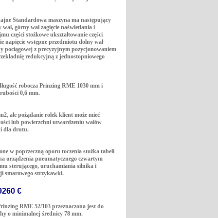
ydajne Standardowa maszyna ma następujący
wał, górny wał zagięcie naświetlania i
mu części stożkowe ukształtowanie części
kie napięcie wstępne przedmiotu dolny wał
by pociągowej z precyzyjnym pozycjonowaniem
rzekładnię redukcyjną z jednostopniowego
 długość robocza Prinzing RME 1030 mm i
grubości 0,6 mm.
2, ale pożądanie rolek klient może mieć
tości lub powierzchni utwardzeniu wałów
 dla drutu.
one w poprzeczną oporu toczenia stożka tabeli
ina urządzenia pneumatycznego czwartym
u sterującego, uruchamiania silnika i
cji smarowego strzykawki.
9260 €
rinzing RME 52/103 przeznaczona jest do
chy o minimalnej średnicy 78 mm.