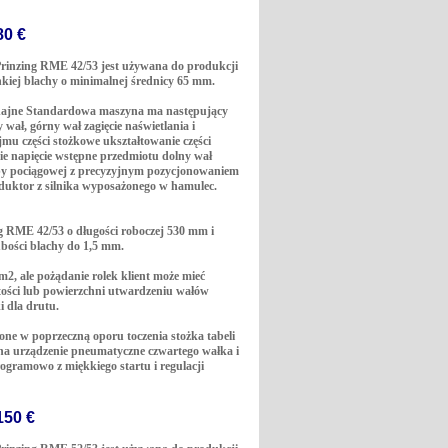
80 €
Prinzing RME 42/53 jest używana do produkcji
enkiej blachy o minimalnej średnicy 65 mm.
ydajne Standardowa maszyna ma następujący
wał, górny wał zagięcie naświetlania i
mu części stożkowe ukształtowanie części
kie napięcie wstępne przedmiotu dolny wał
by pociągowej z precyzyjnym pozycjonowaniem
duktor z silnika wyposażonego w hamulec.
g RME 42/53 o długości roboczej 530 mm i
bości blachy do 1,5 mm.
2, ale pożądanie rolek klient może mieć
tości lub powierzchni utwardzeniu wałów
 dla drutu.
one w poprzeczną oporu toczenia stożka tabeli
na urządzenie pneumatyczne czwartego wałka i
ogramowo z miękkiego startu i regulacji
150 €