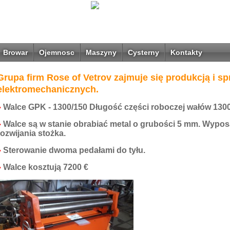
Browar
Ojemnosc
Maszyny
Cysterny
Kontakty
Grupa firm Rose of Vetrov zajmuje się produkcją i sp
elektromechanicznych.
♦
Walce GPK - 1300/150
Długość części roboczej wałów 130
♦
Walce są w stanie obrabiać metal o grubości 5 mm.
Wyposa
rozwijania stożka.
♦
Sterowanie dwoma pedałami do tyłu.
♦
Walce kosztują 7200 €