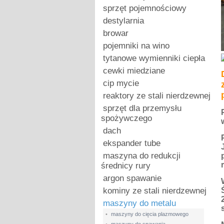
sprzęt pojemnościowy
destylarnia
browar
pojemniki na wino
tytanowe wymienniki ciepła
cewki miedziane
cip mycie
reaktory ze stali nierdzewnej
sprzęt dla przemysłu
spożywczego
dach
ekspander tube
maszyna do redukcji
średnicy rury
argon spawanie
kominy ze stali nierdzewnej
maszyny do metalu
•
maszyny do cięcia plazmowego