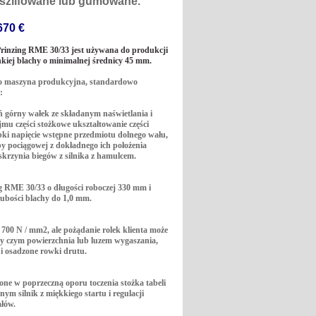
szlifowane lub gumowane.
670 €
Prinzing RME 30/33 jest używana do produkcji
enkiej blachy o minimalnej średnicy 45 mm.
o maszyna produkcyjna, standardowo
:
ń górny wałek ze składanym naświetlania i
mu części stożkowe ukształtowanie części
ybki napięcie wstępne przedmiotu dolnego wału,
y pociągowej z dokładnego ich położenia
krzynia biegów z silnika z hamulcem.
g RME 30/33 o długości roboczej 330 mm i
ubości blachy do 1,0 mm.
00 N / mm2, ale pożądanie rolek klienta może
y czym powierzchnia lub luzem wygaszania,
 osadzone rowki drutu.
one w poprzeczną oporu toczenia stożka tabeli
ym silnik z miękkiego startu i regulacji
ałów.