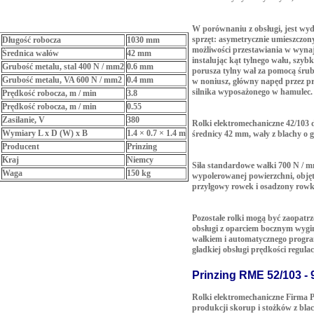
W porównaniu z obsługi, jest w
sprzęt: asymetrycznie umieszczony 
Długość robocza
1030 mm
możliwości przestawiania w wynaj
Średnica wałów
42 mm
instalując kąt tylnego wału, szyb
Grubość metalu, stal 400 N / mm2
0.6 mm
porusza tylny wał za pomocą śru
Grubość metalu, VA 600 N / mm2
0.4 mm
w noniusz, główny napęd przez p
silnika wyposażonego w hamulec.
Prędkość robocza, m / min
3.8
Prędkość robocza, m / min
0.55
Zasilanie, V
380
Rolki elektromechaniczne 42/103
Wymiary L x D (W) x B
1.4 × 0.7 × 1.4 m
średnicy 42 mm, wały z blachy o 
Producent
Prinzing
Kraj
Niemcy
Siła standardowe wałki 700 N / mm
Waga
150 kg
wypolerowanej powierzchni, obję
przylgowy rowek i osadzony rowki
Pozostałe rolki mogą być zaopatrz
obsługi z oparciem bocznym wyg
wałkiem i automatycznego program
gładkiej obsługi prędkości regula
Prinzing RME 52/103 - 
Rolki elektromechaniczne Firma P
produkcji skorup i stożków z bla