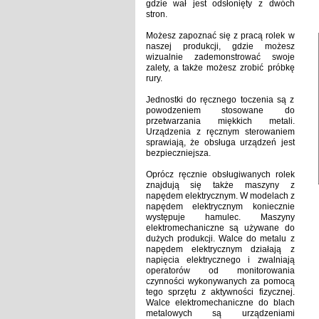
gdzie wał jest odsłonięty z dwóch
stron.
Możesz zapoznać się z pracą rolek w
naszej produkcji, gdzie możesz
wizualnie zademonstrować swoje
zalety, a także możesz zrobić próbkę
rury.
Jednostki do ręcznego toczenia są z
powodzeniem stosowane do
przetwarzania miękkich metali.
Urządzenia z ręcznym sterowaniem
sprawiają, że obsługa urządzeń jest
bezpieczniejsza.
Oprócz ręcznie obsługiwanych rolek
znajdują się także maszyny z
napędem elektrycznym.
W modelach z
napędem elektrycznym koniecznie
występuje hamulec.
Maszyny
elektromechaniczne są używane do
dużych produkcji.
Walce do metalu z
napędem elektrycznym działają z
napięcia elektrycznego i zwalniają
operatorów od monitorowania
czynności wykonywanych za pomocą
tego sprzętu z aktywności fizycznej.
Walce elektromechaniczne do blach
metalowych są urządzeniami