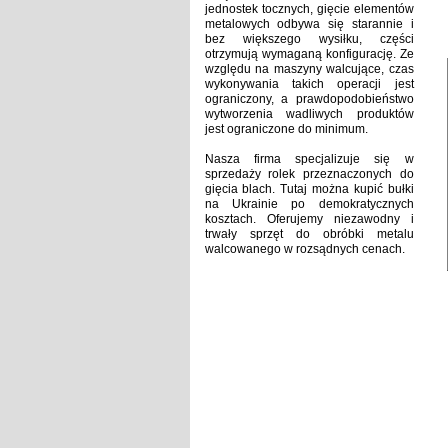
jednostek tocznych, gięcie elementów
metalowych odbywa się starannie i
bez większego wysiłku, części
otrzymują wymaganą konfigurację.
Ze
względu na maszyny walcujące, czas
wykonywania takich operacji jest
ograniczony, a prawdopodobieństwo
wytworzenia wadliwych produktów
jest ograniczone do minimum.
Nasza firma specjalizuje się w
sprzedaży rolek przeznaczonych do
gięcia blach.
Tutaj można kupić bułki
na Ukrainie po demokratycznych
kosztach.
Oferujemy niezawodny i
trwały sprzęt do obróbki metalu
walcowanego w rozsądnych cenach.