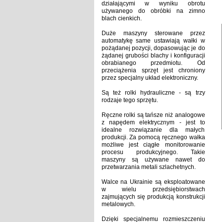
działającymi w wyniku obrotu
używanego do obróbki na zimno
blach cienkich.
Duże maszyny sterowane przez
automatykę same ustawiają wałki w
pożądanej pozycji, dopasowując je do
żądanej grubości blachy i konfiguracji
obrabianego przedmiotu.
Od
przeciążenia sprzęt jest chroniony
przez specjalny układ elektroniczny.
Są też rolki hydrauliczne - są trzy
rodzaje tego sprzętu.
Ręczne rolki są tańsze niż analogowe
z napędem elektrycznym - jest to
idealne rozwiązanie dla małych
produkcji.
Za pomocą ręcznego wałka
możliwe jest ciągłe monitorowanie
procesu produkcyjnego.
Takie
maszyny są używane nawet do
przetwarzania metali szlachetnych.
Walce na Ukrainie są eksploatowane
w wielu przedsiębiorstwach
zajmujących się produkcją konstrukcji
metalowych.
Dzięki specjalnemu rozmieszczeniu