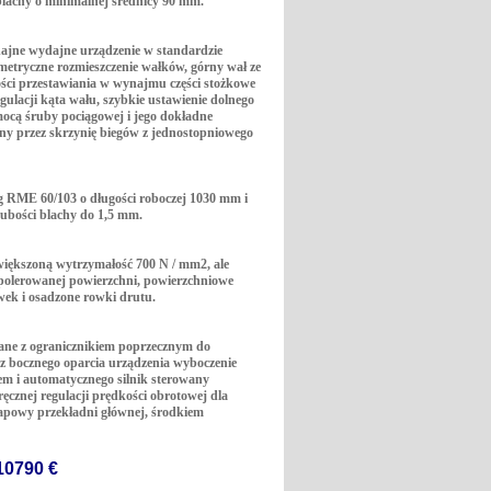
 blachy o minimalnej średnicy 90 mm.
dajne wydajne urządzenie w standardzie
metryczne rozmieszczenie wałków, górny wał ze
ści przestawiania w wynajmu części stożkowe
egulacji kąta wału, szybkie ustawienie dolnego
mocą śruby pociągowej i jego dokładne
ny przez skrzynię biegów z jednostopniowego
g RME 60/103 o długości roboczej 1030 mm i
ubości blachy do 1,5 mm.
większoną wytrzymałość 700 N / mm2, ale
 polerowanej powierzchni, powierzchniowe
wek i osadzone rowki drutu.
zane z ogranicznikiem poprzecznym do
 z bocznego oparcia urządzenia wyboczenie
 i automatycznego silnik sterowany
ęcznej regulacji prędkości obrotowej dla
apowy przekładni głównej, środkiem
10790 €