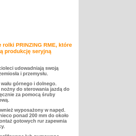
 rolki PRINZING RME, które
ą produkcję seryjną
ęcioleci udowadniają swoją
emiosła i przemysłu.
wału górnego i dolnego.
 nożny do sterowania jazdą do
 ręcznie za pomocą śruby
ową.
również wyposażony w napęd.
 nieco ponad 200 mm do około
emontaż gotowych rur zapewnia
cy.