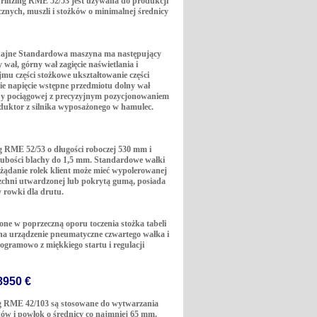
Prinzing RME 52/53 jest używana do produkcji
znych, muszli i stożków o minimalnej średnicy
ydajne Standardowa maszyna ma następujący
wał, górny wał zagięcie naświetlania i
mu części stożkowe ukształtowanie części
kie napięcie wstępne przedmiotu dolny wał
by pociągowej z precyzyjnym pozycjonowaniem
duktor z silnika wyposażonego w hamulec.
g RME 52/53 o długości roboczej 530 mm i
rubości blachy do 1,5 mm. Standardowe wałki
żądanie rolek klient może mieć wypolerowanej
rzchni utwardzonej lub pokrytą gumą, posiada
 rowki dla drutu.
one w poprzeczną oporu toczenia stożka tabeli
na urządzenie pneumatyczne czwartego wałka i
ogramowo z miękkiego startu i regulacji
8950 €
ng RME 42/103 są stosowane do wytwarzania
ków i powłok o średnicy co najmniej 65 mm.