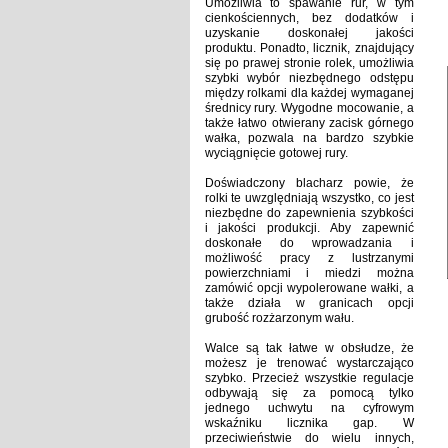
Umożliwia to spawanie rur, w tym
cienkościennych, bez dodatków i
uzyskanie doskonałej jakości
produktu.
Ponadto, licznik, znajdujący
się po prawej stronie rolek, umożliwia
szybki wybór niezbędnego odstępu
między rolkami dla każdej wymaganej
średnicy rury.
Wygodne mocowanie, a
także łatwo otwierany zacisk górnego
wałka, pozwala na bardzo szybkie
wyciągnięcie gotowej rury.
Doświadczony blacharz powie, że
rolki te uwzględniają wszystko, co jest
niezbędne do zapewnienia szybkości
i jakości produkcji.
Aby zapewnić
doskonałe do wprowadzania i
możliwość pracy z lustrzanymi
powierzchniami i miedzi można
zamówić opcji wypolerowane wałki, a
także działa w granicach opcji
grubość rozżarzonym wału.
Walce są tak łatwe w obsłudze, że
możesz je trenować wystarczająco
szybko.
Przecież wszystkie regulacje
odbywają się za pomocą tylko
jednego uchwytu na cyfrowym
wskaźniku licznika gap.
W
przeciwieństwie do wielu innych,