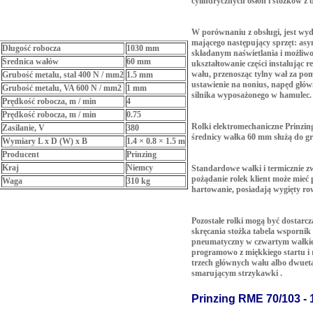
cylindrycznych osłon i stożków z
W porównaniu z obsługi, jest wy
mającego następujący sprzęt: asy
Długość robocza
1030 mm
składanym naświetlania i możliwo
Średnica wałów
60 mm
ukształtowanie części instalując r
wału, przenosząc tylny wał za po
Grubość metalu, stal 400 N / mm2
1.5 mm
ustawienie na nonius, napęd głów
Grubość metalu, VA 600 N / mm2
1 mm
silnika wyposażonego w hamulec.
Prędkość robocza, m / min
4
Prędkość robocza, m / min
0.75
Rolki elektromechaniczne Prinzin
Zasilanie, V
380
średnicy wałka 60 mm służą do gr
Wymiary L x D (W) x B
1.4 × 0.8 × 1.5 m
Producent
Prinzing
Kraj
Niemcy
Standardowe wałki i termicznie z
pożądanie rolek klient może mieć
Waga
310 kg
hartowanie, posiadają wygięty ro
Pozostałe rolki mogą być dostarc
skręcania stożka tabela wspornik
pneumatyczny w czwartym wałkiem
programowo z miękkiego startu i r
trzech głównych wału albo dwuet
smarującym strzykawki .
Prinzing RME 70/103 - 