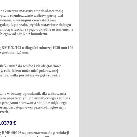
ne skuteczne maszyny standardowe mają
yczne rozmieszczenie wałków, górny wał
estawiania w wynajmu części stożkowe
egulacji kąta wału, szybkie ustawienie dolnego
pomocą wrzeciona i jego dokładne ustawienie na
 biegów od silnika z hamulcem.
g RME 52/103 o długości roboczej 1030 mm i 52
o grubości 1,2 mm.
0 N / mm2 do wałów i ich objętościowe
by, rolki klient może mieć polerowanej
chni, wałki posiadają wygięty rowek i
one w boczny ogranicznik dla walcowania
nikiem poprzecznym, pneumatycznego klamry z
 programu sterowania silnika z miękkiego
ością, dwustopniowej przekładni głównej i
rzech.
10370 €
ng RME 60/103 są przeznaczone do produkcji