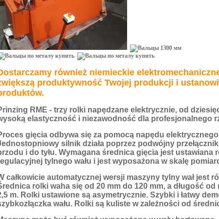
Dostarczamy również niemieckie elektromechaniczne
zwiększą produktywność Twojej produkcji i ustanowi
produktów.
Prinzing RME - trzy rolki napędzane elektrycznie, od dziesi
wysoką elastyczność i niezawodność dla profesjonalnego rz
Proces gięcia odbywa się za pomocą napędu elektrycznego 
Jednostopniowy silnik działa poprzez podwójny przełącznik
przodu i do tyłu. Wymagana średnica gięcia jest ustawiana
regulacyjnej tylnego wału i jest wyposażona w skalę pomiar
W całkowicie automatycznej wersji maszyny tylny wał jest 
Średnica rolki waha się od 20 mm do 120 mm, a długość od
2,5 m. Rolki ustawione są asymetrycznie. Szybki i łatwy d
szybkozłączka wału. Rolki są kuliste w zależności od średni