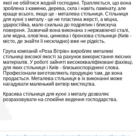
якої не обійтися жодній господині. Трапляється, що вона
зроблена з каменю, дерева, скла і навіть ламінату, але
краще всього, якщо це - металева стільниця. Стільниця
для кухні з металу - це не пластина жерсті, а міцна,
ударостійка, мало схильна до подряпин і блискуча
поверхня. Зазвичай вона виконана з нержавіючої сталі,
але мідна, олов'яна, цинкова і бронзова стільниця (Київ -
місто, де знайти її нескладно) вже не рідкість.
Група компаній «Роза Вітрів» виробляє металеві
стільниці високої якості за рахунок використання якісних
матеріалів. У роботі зайняті висококваліфіковані фахівці,
для яких стільниця і Київ - близькоспоріднені слова.
Професіонали виготовляють продукцію там, де вона
продається. Металева стільниця в їх виконанні може
нагадувати маленький витвір мистецтва.
Красива стільниця для кухні з металу дозволяє
розраховувати на спокійне ведення господарства.