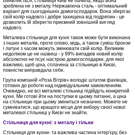
Виявляється, стільниця Київ не бачила, якщо вона
зроблена не з металу. Нержавіюча сталь - оптимальний
варіант для сьогоднішніх домогосподарок. Вона зберігає
свій колір надовго і добре захищена від подряпин - це
дозволить їй зберегти приємний зовнішній вигляд
надовго.
Металева стільниця для кухні також може бути виконана
з інших металів, проте олово, мідь, а також суміш бронзи
і латуні з часом можуть змінювати свій колір. Великим
недоліком це не назвеш - у 99% випадків новий колір
абсолютно не псує настрою домогосподарки, для якої
важливо, щоб ціна, сплачена за стільницю в Києві,
повністю виправдала себе.
Група компаній «Роза Вітрів» володіє штатом фахівців,
готових до роботи над індивідуальним замовленням.
Очевидно, не всі металеві стільниці підійдуть конкретній
кухні. Ми готові йти на поступки в цьому питанні, а ціна
на стільницю при цьому зміниться незначно. Можете не
сумніватися, що кращого місця для вибору своєї нової
металевої стільниці у Києві не знайти.
Стільниця для кухні: з металу і тільки
Стільниця для кухни- та важлива частина інтер'єру, без