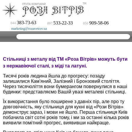
383-73-63
533-22-33
909-58-06
044
097
050
marketing@rozavetrov.ua
Стільниці з металу від ТМ «Роза Вітрів» можуть бути
з нержавіючої сталі, з міді та латуні.
Тисячі років людина йшла до прогресу: позаду
залишилися Кам'яний, Залізний і Бронзовий століття.
Через тисячоліття вони бумерангом повернулися в наші
будинки: представляємо Вашій увазі металеві стільниці.
Їх використання було поширене з давніх пір, але про ту
довговічність, яку стільниця для кухні від «Рози Вітрів»
демонструє зараз, і мови не йшло. Перша стільниця Київ
побачила світ сотні років тому, і ми за останні кілька років
виявили помітний прогрес, виявивши найкраще.