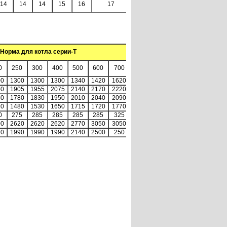
14
14
14
15
16
17
Норма для котла серии-Т
0
250
300
400
500
600
700
00
1300
1300
1300
1340
1420
1620
50
1905
1955
2075
2140
2170
2220
30
1780
1830
1950
2010
2040
2090
80
1480
1530
1650
1715
1720
1770
0
275
285
285
285
285
325
00
2620
2620
2620
2770
3050
3050
70
1990
1990
1990
2140
2500
250