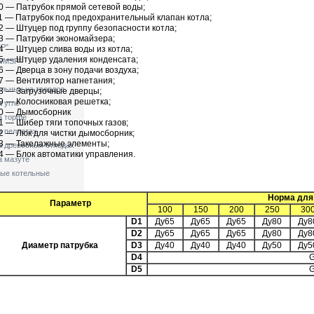
0 — Патрубок прямой сетевой воды;
1 — Патрубок под предохранительный клапан котла;
2 — Штуцер под группу безопасности котла;
3 — Патрубки экономайзера;
P"
4 — Штуцер слива воды из котла;
5 — Штуцер удаления конденсата;
"WMSP"
6 — Дверца в зону подачи воздуха;
7 — Вентилятор нагнетания;
ельных на твердое
8 — Загрузочные дверцы;
9 — Колосниковая решетка;
 угле
0 — Дымосборник
а торфе
1 — Шибер тяги топочных газов;
а пеллетах
2 — Люк для чистки дымосборник;
3 — Такелажные элементы;
а древесных отходах
4 — Блок автоматики управления.
а мазуте
ые котельные
Норма для 
енты
Параметр
100
150
200
250
30
D1
Ду65
Ду65
Ду65
Ду80
Ду8
D2
Ду65
Ду65
Ду65
Ду80
Ду8
Диаметр патрубка
D3
Ду40
Ду40
Ду40
Ду50
Ду5
D4
G
D5
G