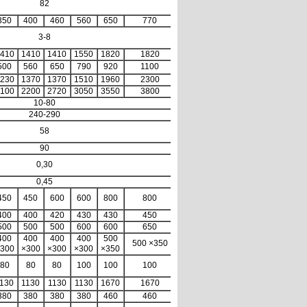
82
350
400
460
560
650
770
3-8
410
1410
1410
1550
1820
1820
500
560
650
790
920
1100
230
1370
1370
1510
1960
2300
100
2200
2720
3050
3550
3800
10-80
240-290
58
90
0,30
0,45
450
450
600
600
800
800
400
400
420
430
430
450
500
500
500
600
600
650
400
400
400
400
500
500 ×350
300
×300
×300
×300
×350
80
80
80
100
100
100
130
1130
1130
1130
1670
1670
380
380
380
380
460
460