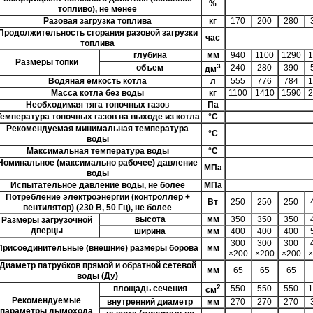
%
топливо), не менее
Разовая загрузка топлива
кг
170
200
280
Продолжительность сгорания разовой загрузки
час
топлива
глубина
мм
940
1100
1290
1
Размеры топки
3
объем
240
280
390
дм
Водяная емкость котла
л
555
776
784
1
Масса котла без воды
кг
1100
1410
1590
2
Необходимая тяга топочных газо
в
Па
емпература топочных газов на выходе из котла
°C
Рекомендуемая минимальная температура
°C
воды
Максимальная температура воды
°C
Номинальное (максимально рабочее) давление
МПа
воды
Испытательное давление воды, не более
МПа
Потребление электроэнергии (контроллер +
Вт
250
250
250
вентилятор) (230 В, 50 Гц), не более
высота
мм
350
350
350
Размеры загрузочной
дверцы
ширина
мм
400
400
400
300
300
300
Присоединительные (внешние) размеры борова
мм
×200
×200
×200
×
Диаметр патрубков прямой и обратной сетевой
мм
65
65
65
воды (Ду)
2
площадь сечения
550
550
550
1
см
Рекомендуемые
внутренний диаметр
мм
270
270
270
параметры дымохода