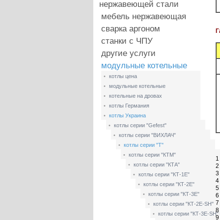
нержавеющей стали
мебель нержавеющая
сварка аргоном
Г
станки с ЧПУ
другие услуги
модульные котельные
•
котлы цена
•
модульные котельные
•
котельные на дровах
•
котлы Германия
•
котлы Украина
•
котлы серии "Gefest"
•
котлы серии "ВИХЛАЧ"
•
котлы серии "Т"
•
котлы серии "КТМ"
1
•
котлы серии "КТА"
2
3
•
котлы серии "КТ-1Е"
4
•
котлы серии "КТ-2Е"
5
•
котлы серии "КТ-3Е"
6
7
•
котлы серии "КТ-2Е-SH"
8
•
котлы серии "КТ-3Е-SH"
9