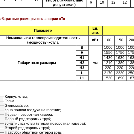
высота (минимально
м
10
12
12
допустимая)
абаритные размеры котла серии «Т»
Ед.
Параметр
изм.
Номинальная теплопроизводительность
кВт
100
150
20
(мощность) котла
B
1000
1000
10
H
1550
1750
17
H1
1430
1630
16
Габаритные размеры
H2
мм
1210
1380
13
H3
220
220
22
L
2170
2330
25
L1
1530
1690
18
 — Корпус котла;
 — Топка;
 — Экономайзер;
 — зона подачи воздуха на горение;
 — Первая поворотная камера;
 — Первый ряд жаровых труб;
 — зона чистки котла (вторая поворотная камера);
 — Второй ряд жаровых труб;
 — Патрубок обратной сетевой воды;