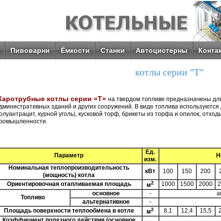
Пивоварни
Ёмкости
Станки
Автоцистерны
Конта
котлы серии "Т"
аротрубные котлы серии «Т»
на твердом топливе предназначены дл
дминистративных зданий и других сооружений. В виде топлива используются д
олуантрацит, курной уголь), кусковой торф, брикеты из торфа и опилок, от
ромышленности.
Ед.
Параметр
Н
изм.
Номинальная теплопроизводительность
кВт
100
150
200
(мощность) котла
2
Ориентировочная отапливаемая площадь
1000
1500
2000
2
м
основное
-
а
Топливо
альтернативное
-
2
Площадь поверхности теплообмена в котле
8,1
12,4
15,5
м
Коэффициент полезного действия (основное