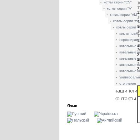
•
котлы серии "CS"
1
1
•
котлы серии "А"
1
•
котлы серии "АМ"
1
•
котлы серии "WS
1
1
•
котлы серии 
1
•
котлы прайс
1
•
перевод кот
1
топливо
1
•
котельные на
2
•
котельные н
2
•
котельные н
2
2
•
котельные н
2
•
котельные н
•
универсальн
•
отопление
наши кли
контакты
Язык