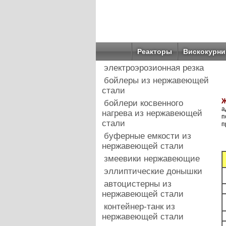
Реакторы
Вискокурни
электроэрозионная резка
бойлеры из нержавеющей
стали
Ж
бойлери косвенного
а
нагрева из нержавеющей
п
стали
п
буферные емкости из
нержавеющей стали
змеевики нержавеющие
эллиптические донышки
автоцистерны из
нержавеющей стали
контейнер-танк из
нержавеющей стали