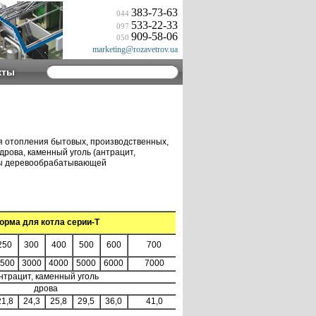
383-73-63
044
533-22-33
097
909-58-06
050
marketing@rozavetrov.ua
кты
я отопления бытовых, производственных,
рова, каменный уголь (антрацит,
ходы деревообрабатывающей
орма для котла серии-Т
250
300
400
500
600
700
500
3000
4000
5000
6000
7000
нтрацит, каменный уголь
дрова
21,8
24,3
25,8
29,5
36,0
41,0