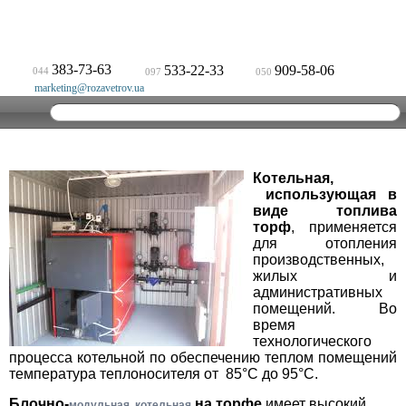
383-73-63
533-22-33
909-58-06
044
097
050
marketing@rozavetrov.ua
Котельная,
использующая в
виде топлива
торф
, применяется
для отопления
производственных,
жилых и
административных
помещений. Во
время
технологического
процесса котельной по обеспечению теплом помещений
температура теплоносителя от 85°С до 95°С.
Блочно-
на торфе
имеет высокий
модульная котельная