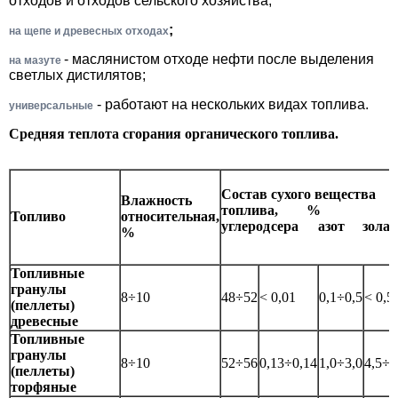
отходов и отходов сельского хозяйства;
;
на щепе и древесных отходах
- маслянистом отходе нефти после выделения
на мазуте
светлых дистилятов;
- работают на нескольких видах топлива.
универсальные
Средняя теплота сгорания органического топлива.
Состав сухого вещества
Влажность
топлива, %
Топливо
относительная,
углерод
сера
азот
зола
%
Топливные
гранулы
8÷10
48÷52
< 0,01
0,1÷0,5
< 0,5
(пеллеты)
древесные
Топливные
гранулы
8÷10
52÷56
0,13÷0,14
1,0÷3,0
4,5÷8
(пеллеты)
торфяные