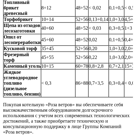
Топливный
брикет
8÷12
48÷52
< 0,02
0,1÷0,5
< 0,5
древесный
Торфобрикет
10÷14
52÷56
0,13÷0,14
1,0÷3,0
4,5÷8
Щепа из отходов
40÷60
48÷52
< 0,03
0,3÷0,5
1÷3
лесозаготовки
Опил от
45÷60
48÷52
0,02
0,1÷0,5
0,4÷0
лесопереработки
Кусковой торф
35÷45
52÷56
0,20
1,0÷3,0
2,0÷5
Фрезерный
45÷55
52÷56
0,22
1,0÷3,0
2,0÷5
торф
Каменный уголь
10÷15
60÷78
0,8÷2,8
0,7÷2,1
15÷3
Жидкое
углеводородное
топливо
< 0,3
86÷88
0,7÷3,5
0,3÷0,4
< 0,0
(дизельное
топливо, бензин)
Покупая котельную «Роза ветров» вы обеспечиваете себя
высококачественным оборудованием долгосрочного
использования с учетом всех современных технологических
достижений, а также приобретаете техническую и
консультационную поддержку в лице Группы Компаний
«Роза ветров».