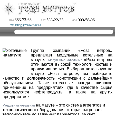
383-73-63
533-22-33
909-58-06
044
097
050
marketing@rozavetrov.ua
Группа Компаний «Роза ветров»
предлагает модульные котельные на
мазуте.
«Роза ветров»
Модульные котельные
отличаются высокой технологичностью и
продуктивностью. Выбирая котельную на
мазуте «Роза ветров», вы выбираете
качество и долговечность конструкции с дальнейшим
обслуживанием. Такие котельные находят широкое
применение на предприятиях, где в качестве сырья
используются нефтепродукты, а также на других
предприятиях.
на мазуте – это система агрегатов и
Модульная котельная
технологического оборудования, которая нагревает
теплоноситель до заданных параметров, за счет