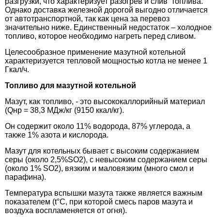
разгрузки, что характеризует разогрев и слив топлива.
Однако доставка железной дорогой выгодно отличается
от автотранспортной, так как цена за перевоз
значительно ниже. Единственный недостаток – холодное
топливо, которое необходимо нагреть перед сливом.
Целесообразное применение мазутной котельной
характеризуется тепловой мощностью котла не менее 1
Гкал/ч.
Топливо для мазутной котельной
Мазут, как топливо, - это высококаллорийный материал
(Qнр = 38,3 МДж/кг (9150 ккал/кг).
Он содержит около 11% водорода, 87% углерода, а
также 1% азота и кислорода.
Мазут для котельных бывает с высоким содержанием
серы (около 2,5%SO2), с невысоким содержанием серы
(около 1% SO2), вязким и маловязким (много смол и
парафина).
Температура вспышки мазута также является важным
показателем (t°C, при которой смесь паров мазута и
воздуха воспламеняется от огня).