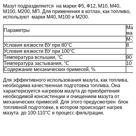
Мазут подразделяется на марки Ф5, Ф12, М10, М40,
М100, М200, МП. Для применения в котлах, как топливо,
используют марки М40, М100 и М200.
Мал
Параметры
маз
М-1
Условия вязкости ВУ при 80°С
8
Условия вязкости ВУ при 100°С
Температура вспышки, °С
90
Температура застывания, °С
10
Содержание механических примесей, %
Для эффективного использования мазута, как топлива,
необходима качественная подготовка топлива. Она
характеризуется нагревом мазута до приобретения
необходимой консистенции и очищением мазута от
механических примесей. Для этого предусмотрен блок
топливной подготовки, в котором происходит нагрев
мазута до 100-110°С и процесс фильтрации.