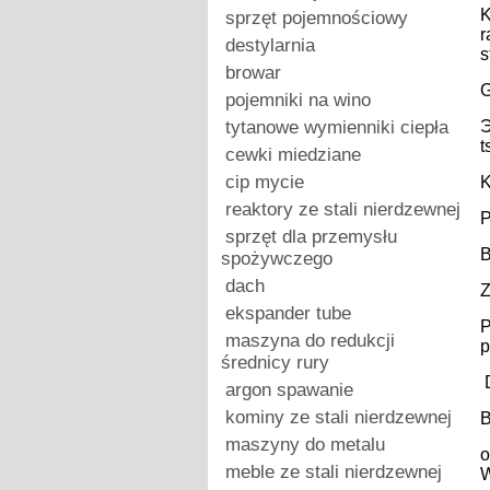
K
sprzęt pojemnościowy
r
destylarnia
s
browar
G
pojemniki na wino
tytanowe wymienniki ciepła
Э
t
cewki miedziane
cip mycie
K
reaktory ze stali nierdzewnej
P
sprzęt dla przemysłu
B
spożywczego
dach
Z
ekspander tube
P
maszyna do redukcji
p
średnicy rury
D
argon spawanie
kominy ze stali nierdzewnej
B
maszyny do metalu
o
meble ze stali nierdzewnej
W