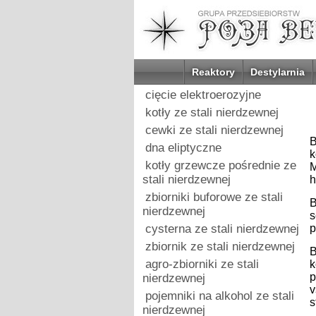
Reaktory
Destylarnia
cięcie elektroerozyjne
kotły ze stali nierdzewnej
cewki ze stali nierdzewnej
B
dna eliptyczne
k
kotły grzewcze pośrednie ze
M
stali nierdzewnej
h
zbiorniki buforowe ze stali
B
nierdzewnej
s
cysterna ze stali nierdzewnej
p
zbiornik ze stali nierdzewnej
B
agro-zbiorniki ze stali
k
p
nierdzewnej
v
pojemniki na alkohol ze stali
s
nierdzewnej