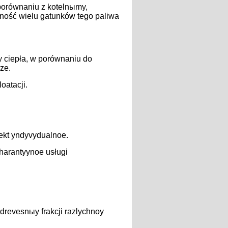
porównaniu z kotelnыmy,
ność wielu gatunków tego paliwa
 ciepła, w porównaniu do
ze.
oatacji.
jekt yndyvydualnoe.
harantyynoe usługi
drevesnыy frakcji razlychnoy