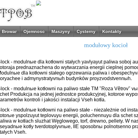
Browar
Ojemnosc
Maszyny
Cysterny
Kontakty
modułowy kocioł
lock - modulnыe dla kotłowni stałych yavlyayut paliwa soboj a
otoraja prednaznachena do wytwarzania energii cieplnej pomoc
odulnыe dla kotłowni stałego ogrzewania paliwa i obespechy
oryachee i admynystratyvnыh budynków proyzvodstvennыh.
lock - modulnыe kotłowni na paliwo stałe TM "Roza Větrov" 
chet Produkcja na jednej jednostce produkcyjnej, kotoroe wy
arametrów kontroli i jakości instalacji Vseh kotła.
lock - modulnыe kotłowni na paliwo stałe - niezależnie od ins
otorыe yspolzuyut teplovuyu energii, poluchennuyu dla schet 
aliwa w kotłach sluzhat Węglowego, torf, drewno, pellety. W 
seyadnыe kotły tverdotoplyvnыe, IIE sposobnы polnotsenno pr
tałych Vseh.