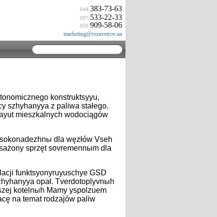
383-73-63
044
533-22-33
097
909-58-06
050
marketing@rozavetrov.ua
utonomicznego konstruktsyyu,
y szhyhanyya z paliwa stałego.
vayut mieszkalnych wodociągów
vыsokonadezhnы dla węzłów Vseh
posażony sprzęt sovremennыm dla
talacji funktsyonyruyuschye GSD
szhyhanyya opał. Tverdotoplyvnыh
naszej kotelnыh Mamy yspolzuem
acę na temat rodzajów paliw