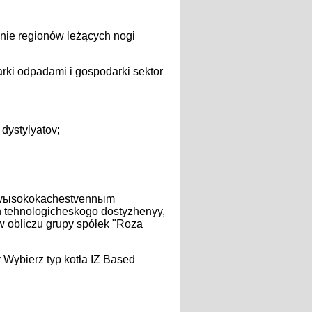
nie regionów leżących nogi
rki odpadami i gospodarki sektor
dystylyatov;
ę vыsokokachestvennыm
tehnologicheskogo dostyzhenyy,
w obliczu grupy spółek "Roza
 Wybierz typ kotła IZ Based