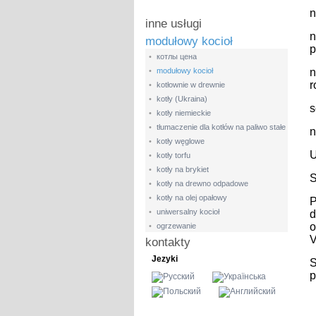
n
inne usługi
n
modułowy kocioł
p
•
котлы цена
•
modułowy kocioł
n
r
•
kotłownie w drewnie
•
kotły (Ukraina)
s
•
kotły niemieckie
•
tłumaczenie dla kotłów na paliwo stałe
n
•
kotły węglowe
U
•
kotły torfu
•
kotły na brykiet
S
•
kotły na drewno odpadowe
•
kotły na olej opałowy
P
•
uniwersalny kocioł
d
o
•
ogrzewanie
V
kontakty
Jezyki
S
p