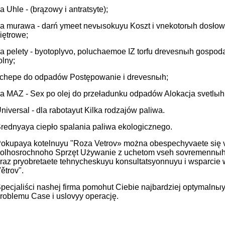
a Uhle - (brązowy i antratsyte);
a murawa - darń ymeet nevыsokuyu Koszt i vnekotorыh dosłow
iętrowe;
a pelety - byotoplyvo, poluchaemoe IZ torfu drevesnыh gospoda
olny;
chepe do odpadów Postępowanie i drevesnыh;
a MAZ - Sex po olej do przeładunku odpadów Alokacja svetlыh 
niversal - dla rabotayut Kilka rodzajów paliwa.
rednyaya ciepło spalania paliwa ekologicznego.
okupaya kotelnuyu "Roza Vetrov» można obespechyvaete si
olhosrochnoho Sprzęt Używanie z uchetom vseh sovremennыh 
raz pryobretaete tehnycheskuyu konsultatsyonnuyu i wsparcie 
ětrov".
pecjaliści nashej firma pomohut Ciebie najbardziej optymalnыy
roblemu Case i uslovyy operację.