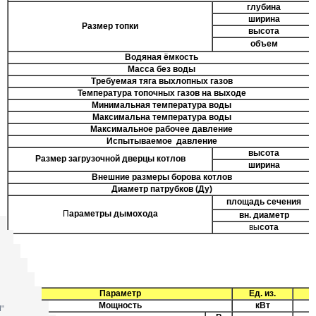
глубина
ширина
Размер топки
высота
объем
Водяная ёмкость
Масса без воды
Требуемая тяга выхлопных газов
Температура топочных газов на выходе
Минимальная температура воды
Максимальна температура воды
Максимальное рабочее давление
Испытываемое давление
высота
Размер загрузочной дверцы котлов
ширина
Внешние размеры борова котлов
Диаметр патрубков (Ду)
площадь сечения
П
араметры дымохода
вн. диаметр
вы
сота
Параметр
Ед. из.
Мощность
кВт
1
H"