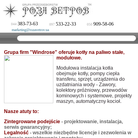
383-73-63
533-22-33
909-58-06
044
097
050
marketing@rozavetrov.ua
Grupa firm "Windrose" oferuje kotły na paliwo stałe,
modułowe.
Modułowa instalacja kotła
obejmuje kotły, pompy ciepła
transferu, sprzęt, urządzenia do
uzdatniania wody - Zawory,
kolektory próżniowy, przewodów
kominowych i systemowe, projekty
maszyn, automatyczny kocioł.
Nasze atuty to:
Zintegrowane podejście
- projektowanie, instalacja,
serwis gwarancyjny;
Legalność
- wszelkie niezbędne licencje i zezwolenia w