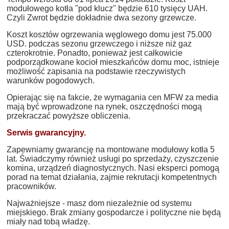
modułowego kotła "pod klucz" będzie 610 tysięcy UAH.
Czyli Zwrot będzie dokładnie dwa sezony grzewcze.
Koszt kosztów ogrzewania węglowego domu jest 75.000
USD. podczas sezonu grzewczego i niższe niż gaz
czterokrotnie. Ponadto, ponieważ jest całkowicie
podporządkowane kocioł mieszkańców domu moc, istnieje
możliwość zapisania na podstawie rzeczywistych
warunków pogodowych.
Opierając się na fakcie, że wymagania cen MFW za media
mają być wprowadzone na rynek, oszczędności mogą
przekraczać powyższe obliczenia.
Serwis gwarancyjny.
Zapewniamy gwarancję na montowane modułowy kotła 5
lat. Świadczymy również usługi po sprzedaży, czyszczenie
komina, urządzeń diagnostycznych. Nasi eksperci pomogą
porad na temat działania, zajmie rekrutacji kompetentnych
pracowników.
Najważniejsze - masz dom niezależnie od systemu
miejskiego. Brak zmiany gospodarcze i polityczne nie będą
miały nad tobą władzę.