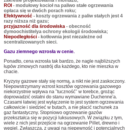
zakresie projektowania i montażu;
ROI
- modułowy kocioł na paliwo stałe ogrzewania
opłaca się w dwóch porach roku;
Efektywność
- koszty ogrzewania z paliw stałych jest 4
razy niższa niż gazu;
przyjazność dla środowiska
- obecność
dymoochistitelya ochrony ekologii środowiska;
Niepodległości
- kotłownia jest niezależne od
scentralizowanych sieci.
Gazu ziemnego wzrosła w cenie.
Ponadto, cena wzrosła tak bardzo, że nagle najbliższych
łupów zimowych nastrój dla każdego, kto nie mieszka w
chacie.
Kryzysy gazowe stały się normą, a nikt nie jest zaskoczony.
Niepowstrzymany wzrost kosztów ogrzewania gazowego
niekorzystnie wpływa na "tuczność" w torebce, grożąc
doprowadzić ostatni do stanu wymawiane Duchenne'a.
Czasami łatwiej jest wyłączenie to jest system ogrzewania
całkowicie i siedzieć w butach, a nie płacić rachunek za
gaz fantastyczny. Stopniowo ogrzewanie gazów
przekształca się w pozycji luksusowych. W związku z tym,
wiele z nich jest przejście na ogrzewanie Pillet, drewno i
węgiel. Zwłaszcza, z uwagi na niepewność i potencjalnych