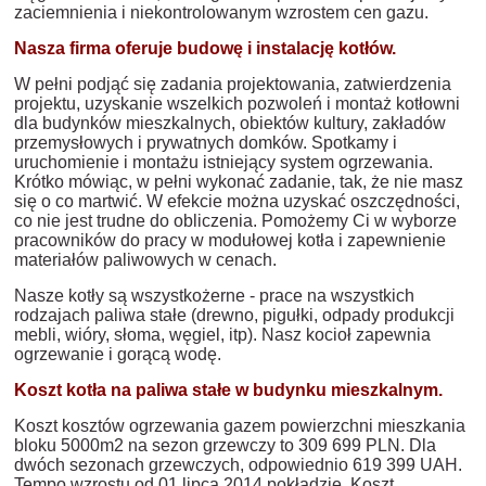
zaciemnienia i niekontrolowanym wzrostem cen gazu.
Nasza firma oferuje budowę i instalację kotłów.
W pełni podjąć się zadania projektowania, zatwierdzenia
projektu, uzyskanie wszelkich pozwoleń i montaż kotłowni
dla budynków mieszkalnych, obiektów kultury, zakładów
przemysłowych i prywatnych domków. Spotkamy i
uruchomienie i montażu istniejący system ogrzewania.
Krótko mówiąc, w pełni wykonać zadanie, tak, że nie masz
się o co martwić. W efekcie można uzyskać oszczędności,
co nie jest trudne do obliczenia. Pomożemy Ci w wyborze
pracowników do pracy w modułowej kotła i zapewnienie
materiałów paliwowych w cenach.
Nasze kotły są wszystkożerne - prace na wszystkich
rodzajach paliwa stałe (drewno, pigułki, odpady produkcji
mebli, wióry, słoma, węgiel, itp). Nasz kocioł zapewnia
ogrzewanie i gorącą wodę.
Koszt kotła na paliwa stałe w budynku mieszkalnym.
Koszt kosztów ogrzewania gazem powierzchni mieszkania
bloku 5000m2 na sezon grzewczy to 309 699 PLN. Dla
dwóch sezonach grzewczych, odpowiednio 619 399 UAH.
Tempo wzrostu od 01 lipca 2014 pokładzie. Koszt