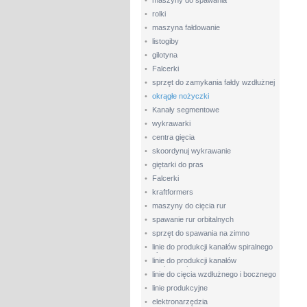
•
maszyny do spawania
•
rolki
•
maszyna fałdowanie
•
listogiby
•
gilotyna
•
Falcerki
•
sprzęt do zamykania fałdy wzdłużnej
•
okrągłe nożyczki
•
Kanały segmentowe
•
wykrawarki
•
centra gięcia
•
skoordynuj wykrawanie
•
giętarki do pras
•
Falcerki
•
kraftformers
•
maszyny do cięcia rur
•
spawanie rur orbitalnych
•
sprzęt do spawania na zimno
•
linie do produkcji kanałów spiralnego
powietrza
•
linie do produkcji kanałów
prostokątnych
•
linie do cięcia wzdłużnego i bocznego
•
linie produkcyjne
•
elektronarzędzia