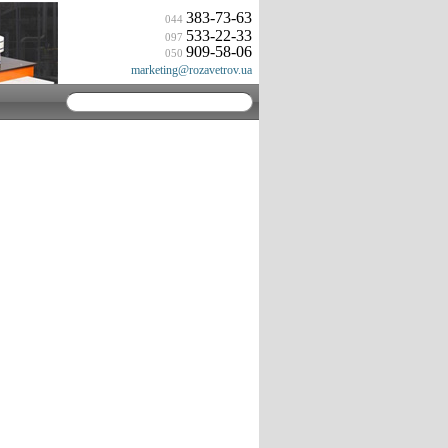
383-73-63
044
533-22-33
097
909-58-06
050
marketing@rozavetrov.ua