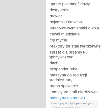
sprzęt pojemnościowy
destylarnia
browar
pojemniki na wino
tytanowe wymienniki ciepła
cewki miedziane
cip mycie
reaktory ze stali nierdzewnej
sprzęt dla przemysłu
spożywczego
dach
ekspander tube
maszyna do redukcji
średnicy rury
argon spawanie
kominy ze stali nierdzewnej
maszyny do metalu
•
maszyny do cięcia plazmowego