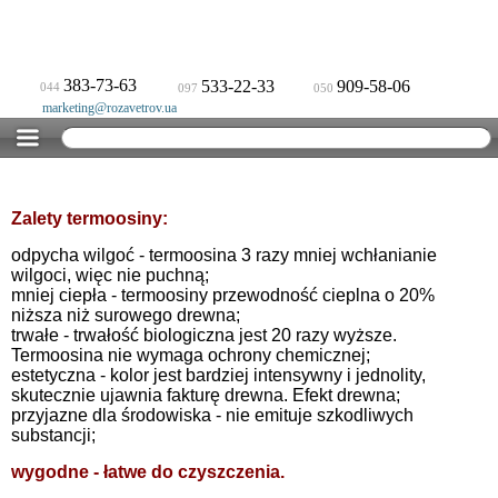
383-73-63
533-22-33
909-58-06
044
097
050
marketing@rozavetrov.ua
Zalety termoosiny:
odpycha wilgoć - termoosina 3 razy mniej wchłanianie
wilgoci, więc nie puchną;
mniej ciepła - termoosiny przewodność cieplna o 20%
niższa niż surowego drewna;
trwałe - trwałość biologiczna jest 20 razy wyższe.
Termoosina nie wymaga ochrony chemicznej;
estetyczna - kolor jest bardziej intensywny i jednolity,
skutecznie ujawnia fakturę drewna. Efekt drewna;
przyjazne dla środowiska - nie emituje szkodliwych
substancji;
wygodne - łatwe do czyszczenia.