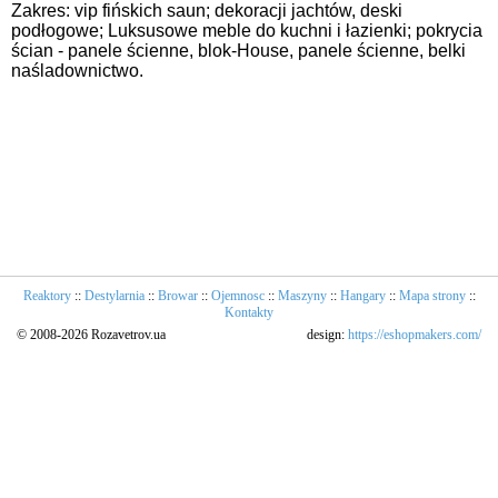
Zakres: vip fińskich saun; dekoracji jachtów, deski
podłogowe; Luksusowe meble do kuchni i łazienki; pokrycia
ścian - panele ścienne, blok-House, panele ścienne, belki
naśladownictwo.
Reaktory
::
Destylarnia
::
Browar
::
Ojemnosc
::
Maszyny
::
Hangary
::
Mapa strony
::
Kontakty
© 2008-2026 Rozavetrov.ua
design:
https://eshopmakers.com/