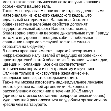
мест, а также эргономических лежаков учитывающих
особенности вашего тела.
Также мы предлагаем произвести отделку древесными
материалами из красного канадского кедра. Это
идеальный материал для Ваших целей т.к. его
общеизвестные целебные свойства дополнят
оздоровительный эффект Вашего организма,
благотворно влияя на верхние дыхательные пути ( ввиду
того, что внутренняя площадь кабины небольшая в
сравнении например с сауной то это не сильно
отразится на бюджете).
В нашем арсенале имеется широкий ассортимент
инфра-красных излучателей от ведущих европейских
производителей в этой области из Германии, Финляндии,
Швеции и Голландии. Все они соответствуют
техническим нормам и спектральному излучению.
Отличие только в конструктиве (керамические,
оксидомагниевые, стеклокерамические).
Также мы можем изготовить индивидуальное лежачее
место с учетом вашей эргономики. Находясь в
расслабленном состоянии в течении 10-15 минут
(примерно столько составляет оздоровительный сеанс)
куда приятней расположиться на удобном эргономичном
кресле чем на табурете.