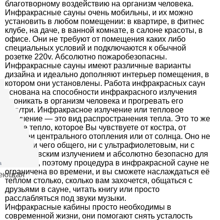
благотворному воздействию на организм человека.
Инфракрасные сауны очень мобильны, и их можно
установить в любом помещении: в квартире, в фитнес
клубе, на даче, в ванной комнате, в салоне красоты, в
офисе. Они не требуют от помещения каких либо
специальных условий и подключаются к обычной
розетке 220v. Абсолютно пожаробезопасны.
Инфракрасные сауны имеют различные варианты
дизайна и идеально дополняют интерьер помещения, в
котором они установлены. Работа инфракрасных саун
основана на способности инфракрасного излучения
проникать в организм человека и прогревать его
изнутри. Инфракрасное излучение или тепловое
излучение — это вид распространения тепла. Это то же
самое тепло, которое Вы чувствуете от костра, от
батареи центрального отопления или от солнца. Оно не
имеет ни чего общего, ни с ультрафиолетовым, ни с
рентгеновским излучением и абсолютно безопасно для
человека, поэтому процедура в инфракрасной сауне не
а
ограничена во времени, и вы сможете наслаждаться её
веющая
теплом столько, сколько вам захочется, общаться с
друзьями в сауне, читать книгу или просто
расслабляться под звуки музыки.
Инфракрасные кабины просто необходимы в
современной жизни, они помогают снять усталость