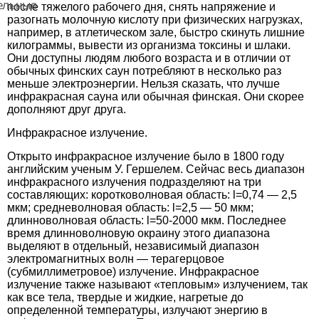
ельные
после тяжелого рабочего дня, снять напряжение и
разогнать молочную кислоту при физических нагрузках,
например, в атлетическом зале, быстро скинуть лишние
килограммы, вывести из организма токсины и шлаки.
Они доступны людям любого возраста и в отличии от
обычных финских саун потребляют в несколько раз
меньше электроэнергии. Нельзя сказать, что лучше
инфракрасная сауна или обычная финская. Они скорее
дополняют друг друга.
Инфракрасное излучение.
Открыто инфракрасное излучение было в 1800 году
английским ученым У. Гершелем. Сейчас весь диапазон
инфракрасного излучения подразделяют на три
составляющих: коротковолновая область: l=0,74 — 2,5
мкм; средневолновая область: l=2,5 — 50 мкм;
длинноволновая область: l=50-2000 мкм. Последнее
время длинноволновую окраину этого диапазона
выделяют в отдельный, независимый диапазон
электромагнитных волн — терагерцовое
(субмиллиметровое) излучение. Инфракрасное
излучение также называют «тепловым» излучением, так
как все тела, твердые и жидкие, нагретые до
определенной температуры, излучают энергию в