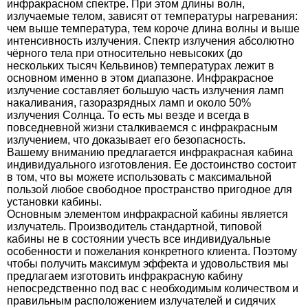
инфракрасном спектре. При этом длины волн,
излучаемые телом, зависят от температуры нагревания:
чем выше температура, тем короче длина волны и выше
интенсивность излучения. Спектр излучения абсолютно
чёрного тела при относительно невысоких (до
нескольких тысяч Кельвинов) температурах лежит в
основном именно в этом диапазоне. Инфракрасное
излучение составляет большую часть излучения ламп
накаливания, газоразрядных ламп и около 50%
излучения Солнца. То есть мы везде и всегда в
повседневной жизни сталкиваемся с инфракрасным
излучением, что доказывает его безопасность.
Вашему вниманию предлагается инфракрасная кабина
индивидуального изготовления. Ее достоинство состоит
в том, что вы можете использовать с максимальной
пользой любое свободное пространство пригодное для
установки кабины.
Основным элементом инфракрасной кабины является
излучатель. Производитель стандартной, типовой
кабины не в состоянии учесть все индивидуальные
особенности и пожелания конкретного клиента. Поэтому
чтобы получить максимум эффекта и удовольствия мы
предлагаем изготовить инфракрасную кабину
непосредственно под вас с необходимым количеством и
правильным расположением излучателей и сидячих