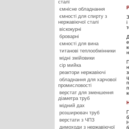
сталі
Р
ємнісне обладнання
ємності для спирту з
З
нержавіючої сталі
і
т
віскокурні
броварні
Д
е
ємності для вина
к
титанові теплообмінники
н
мідні змійовики
П
cip мийка
н
реактори нержавіючі
з
ц
обладнання для харчової
п
промисловості
п
верстат для зменшення
к
діаметра труб
Н
мідний дах
Г
розширювач труб
б
верстати з ЧПЗ
Н
димоходи з нержавіючої
б