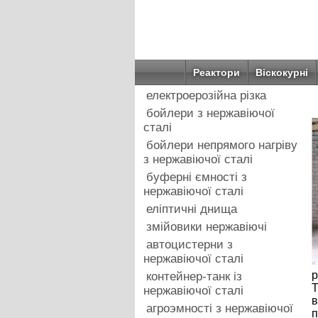
Реактори
Віскокурні
електроерозійна різка
бойлери з нержавіючої
сталі
бойлери непрямого нагріву
з нержавіючої сталі
буферні ємності з
нержавіючої сталі
еліптичні днища
змійовики нержавіючі
автоцистерни з
нержавіючої сталі
р
контейнер-танк із
Т
нержавіючої сталі
в
агроэмності з нержавіючої
п