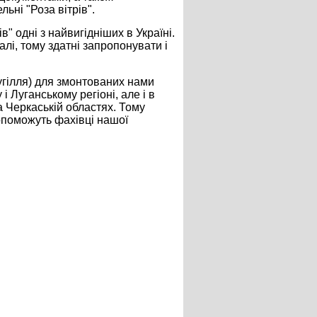
ьні "Роза вітрів".
ів" одні з найвигідніших в Україні.
лі, тому здатні запропонувати і
угілля) для змонтованих нами
 Луганському регіоні, але і в
а Черкаській областях. Тому
допоможуть фахівці нашої