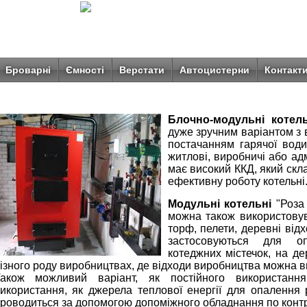
Броварні
Ємності
Верстати
Автоцистерни
Контакт
Блочно-модульні котель
дуже зручним варіантом з 
постачанням гарячої води
житлові, виробничі або адм
має високий ККД, який скла
ефективну роботу котельні
Модульні котельні
"Роза 
можна також використовув
торф, пелети, деревні відх
застосовуються для оп
котеджних містечок, на д
ізного роду виробництвах, де відходи виробництва можна в
акож можливий варіант, як постійного використання
икористання, як джерела теплової енергії для опалення 
роводиться за допомогою допоміжного обладнання по контр