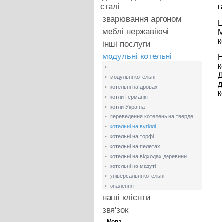
сталі
г
зварювання аргоном
Ц
меблі нержавіючі
М
к
інші послуги
модульні котельні
Н
к
•
Д
•
модульні котельні
д
•
котельні на дровах
к
•
котли Германія
•
котли Україна
•
переведення котелень на тверде
паливо
•
котельні на вугіллі
•
котельні на торфі
•
котельні на пелетах
•
котельні на відходах деревини
•
котельні на мазуті
•
універсальні котельні
•
опалення
наші клієнти
звя'зок
Мова