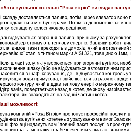
обота вугільної котельні "Роза вітрів" виглядає насту
і складу доставляється паливо, потім через елеватор воно 
 розподіляється між бункерами. Потім за допомогою засипн
опку, оснащену колосниковою решіткою.
алі відбувається згорання палива, при цьому за рахунок топ
кономайзер отримують теплову енергію. Завдяки роботі дим
отла, димові гази переходять в димохід, який виготовлений з
ержавіючої сталі з титаном марки AISI 321, товщиною 1мм, 
ісля шлак і золу, які утворюються при згорянні вугілля, нео
акопичення шлаку (або це відбувається автоматичним при
находиться в шафі керування, де і відбувається контроль уп
иркуляція води примусова, і здійснюється за рахунок відцен
ершого контуру, який віддав теплову енергію мережному т
ідігрівачів, повертається назад в котел, де знову нагріваєть
олектори, які знаходяться на задній частині котла.
аші можливості:
рупа компаній «Роза Вітрів» пропонує професійні послуги в
удівництва вугільних котелень з урахуванням вимог Замовн
аші фахівці нададуть вам "повний пакет послуг" з проекту
удівництва та монтажу із забезпеченням усіма дозвільними