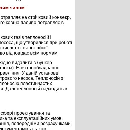
пним чином:
потрапляє на стрічковий конвеєр,
ого ковша паливо потрапляє в
кових газів теплоносій і
ососа, що утворилися при роботі
 кислото і жаростійкої
що відповідає всім нормам.
бхідно видалити в бункер
строєм). Електрообладнання
равління. У даній установці
трового насоса. Теплоносій з
еплоносію пластинчастих
ся. Далі теплоносій надходить в
 сфері проектування та
ика та експлуатаційних умов.
вання, попередніми розрахунками,
 документами, а також