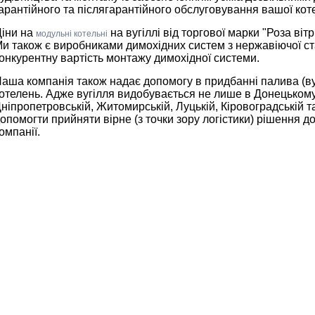
арантійного та післягарантійного обслуговування вашої котел
іни на
на вугіллі від торгової марки "Роза вітр
модульні котельні
и також є виробниками димохідних систем з нержавіючої ста
онкурентну вартість монтажу димохідної системи.
аша компанія також надає допомогу в придбанні палива (в
отелень. Адже вугілля видобувається не лише в Донецькому і
ніпропетровській, Житомирській, Луцькій, Кіровоградській т
опомогти прийняти вірне (з точки зору логістики) рішення 
омпанії.