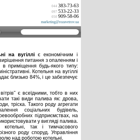
383-73-63
044
533-22-33
097
909-58-06
050
marketing@rozavetrov.ua
и
ні на вугіллі
є економічним і
вирішення питання з опаленням і
 в приміщення будь-якого типу:
іністративні. Котельня на вугіллі
дає близько 84%, і це забезпечує
.
вітрів" є всеїдними, тобто в них
ати такі види палива як: дрова,
оди, тріска. Такого роду агрегати
алення соціальних будівель,
еревообробних підприємствах, на
икористовувати у вигляді палива.
 котельні, так і тимчасового
різного роду споруд. Управління
олю над роботою котельні.