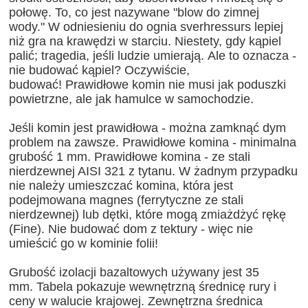
połowę.
To, co jest nazywane "blow do zimnej
wody."
W odniesieniu do ognia sverhressurs lepiej
niż gra na krawędzi w starciu.
Niestety, gdy kąpiel
palić;
tragedia, jeśli ludzie umierają.
Ale to oznacza -
nie budować kąpiel?
Oczywiście,
budować!
Prawidłowe komin nie musi jak poduszki
powietrzne, ale jak hamulce w samochodzie.
Jeśli komin jest prawidłowa - można zamknąć dym
problem na zawsze.
Prawidłowe komina - minimalna
grubość 1 mm.
Prawidłowe komina - ze stali
nierdzewnej AISI 321 z tytanu.
W żadnym przypadku
nie należy umieszczać komina, która jest
podejmowana magnes (ferrytyczne ze stali
nierdzewnej) lub dętki, które mogą zmiażdżyć rękę
(Fine).
Nie budować dom z tektury - więc nie
umieścić go w kominie folii!
Grubość izolacji bazaltowych używany jest 35
mm.
Tabela pokazuje wewnętrzną średnicę rury i
ceny w walucie krajowej.
Zewnętrzna średnica