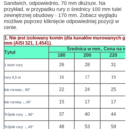
Sandwich, odpowiednio, 70 mm dłuższe.
Na
przykład, w przypadku rury o średnicy 100 mm tulei
zewnętrznej obudowy - 170 mm.
Zobacz wyglądu
możliwe poprzez kliknięcie odpowiedniej pozycji w
cenie.
1.
Nie
jest izolowany
komin
(
dla kanałów
murowanych
gil
mm
(
AISI
321, 1.4541)
.
Średnica
w mm
.,
Cena
na we
Тytuł
180
200
220
26
28
31
1 metr rury
16
17
19
rury 0,5 m
22
24
25
łuk rurowy
∟90°
15
17
17
łuk rurowy
∟45°
37
40
44
Trójnik
rury
∟90°
48
53
59
Trójnik
rury
∟45°