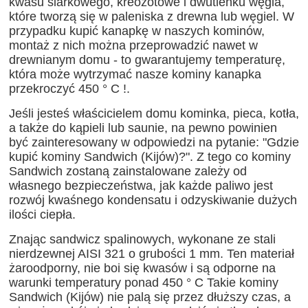
kwasu siarkowego, kreozotowe i dwutlenku węgla,
które tworzą się w paleniska z drewna lub węgiel. W
przypadku kupić kanapkę w naszych kominów,
montaż z nich można przeprowadzić nawet w
drewnianym domu - to gwarantujemy temperaturę,
która może wytrzymać nasze kominy kanapka
przekroczyć 450 ° C !.
Jeśli jesteś właścicielem domu kominka, pieca, kotła,
a także do kąpieli lub saunie, na pewno powinien
być zainteresowany w odpowiedzi na pytanie: "Gdzie
kupić kominy Sandwich (Kijów)?". Z tego co kominy
Sandwich zostaną zainstalowane zależy od
własnego bezpieczeństwa, jak każde paliwo jest
rozwój kwaśnego kondensatu i odzyskiwanie dużych
ilości ciepła.
Znając sandwicz spalinowych, wykonane ze stali
nierdzewnej AISI 321 o grubości 1 mm. Ten materiał
żaroodporny, nie boi się kwasów i są odporne na
warunki temperatury ponad 450 ° C Takie kominy
Sandwich (Kijów) nie palą się przez dłuższy czas, a