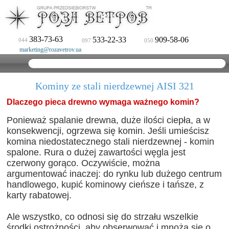
383-73-63
533-22-33
909-58-06
044
097
050
marketing@rozavetrov.ua
Kominy ze stali nierdzewnej AISI 321
Dlaczego pieca drewno wymaga ważnego komin?
Ponieważ spalanie drewna, duże ilości ciepła, a w
konsekwencji, ogrzewa się komin.
Jeśli umieścisz
komina niedostatecznego stali nierdzewnej - komin
spalone.
Rura o dużej zawartości węgla jest
czerwony gorąco.
Oczywiście, można
argumentować inaczej: do rynku lub dużego centrum
handlowego, kupić kominowy cieńsze i tańsze, z
karty rabatowej.
Ale wszystko, co odnosi się do strzału wszelkie
środki ostrożności, aby obserwować i mnożą się o