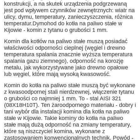
konstrukcji, a na skutek urządzenia podgrzewaną
jest pod wpływem czynników zewnętrznych: wiatr na
ulicy, dymu, temperatury, zanieczyszczenia, różnica
temperatur.Dymohod do kotła na paliwo stałe w
Kijowie - komin z tytanu o grubości 1 mm.
Komin dla kotłów na paliwo stałe muszą posiadać
właściwości odporności cieplnej (węgiel i drewno
temperatura spalania znacznie wyższa temperatura
spalania gazu ziemnego), odporność na korozję
metalu, jak wykorzystywane jako drewno opałowe
lub węgiel, które mają wysoką kwasowość.
Komin do kotła na paliwo stałe muszą być wykonane
z kwasoodpornej stali nierdzewnej, włączenie tytanu
o grubości co najmniej 1 mm. To - stal AISI 321
(08X18H10T). Ten żaroodpornego materiału - dobry i
tani wybór dla instalacji komina dla kotła na paliwo
stałe w Kijowie. Takie kominy do kotła na paliwo
stałe mają dużą odporność na zmiany temperatury,
które są niszczyciel komina, wykonane z
zastosowaniem konwencjonalnych technik. Powód -