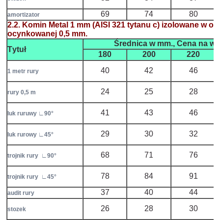
69
74
80
amortizator
2.2. Komin Metal 1 mm (AISI 321 tytanu c) izolowane w 
ocynkowanej 0,5 mm.
Średnica
w mm
.,
Cena
na we
Тytuł
180
200
220
40
42
46
1 metr rury
24
25
28
rury 0,5 m
41
43
46
luk ruruwy ∟90°
29
30
32
luk rurowy ∟45°
68
71
76
trojnik rury ∟90°
78
84
91
trojnik rury ∟45°
37
40
44
audit rury
26
28
30
stozek