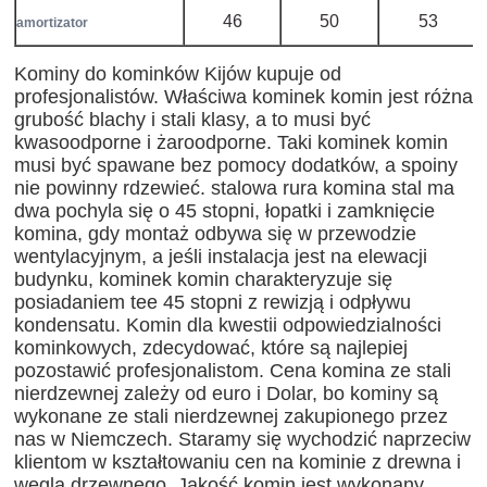
46
50
53
amortizator
Kominy do kominków Kijów kupuje od
profesjonalistów. Właściwa kominek komin jest różna
grubość blachy i stali klasy, a to musi być
kwasoodporne i żaroodporne. Taki kominek komin
musi być spawane bez pomocy dodatków, a spoiny
nie powinny rdzewieć. stalowa rura komina stal ma
dwa pochyla się o 45 stopni, łopatki i zamknięcie
komina, gdy montaż odbywa się w przewodzie
wentylacyjnym, a jeśli instalacja jest na elewacji
budynku, kominek komin charakteryzuje się
posiadaniem tee 45 stopni z rewizją i odpływu
kondensatu. Komin dla kwestii odpowiedzialności
kominkowych, zdecydować, które są najlepiej
pozostawić profesjonalistom. Cena komina ze stali
nierdzewnej zależy od euro i Dolar, bo kominy są
wykonane ze stali nierdzewnej zakupionego przez
nas w Niemczech. Staramy się wychodzić naprzeciw
klientom w kształtowaniu cen na kominie z drewna i
węgla drzewnego. Jakość komin jest wykonany