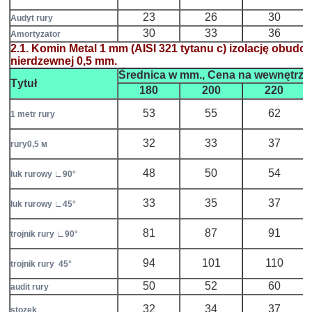
23
26
30
Audyt
rury
30
33
36
А
mortyzator
2.1
.
Komin
Metal
1
mm
(AISI
321
tytanu
c
)
izolację
obudo
nierdzewnej
0,5
mm.
Średnica
w mm
.,
Cena
na wewnętrzn
Тytuł
180
200
220
53
55
62
1 metr rury
32
33
37
rury0,5 м
48
50
54
luk rurowy ∟90°
33
35
37
luk rurowy ∟45°
81
87
91
trojnik rury ∟90°
94
101
110
trojnik rury 45°
50
52
60
audit rury
32
34
37
stozek