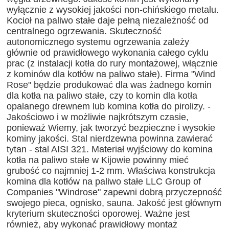
wyłącznie z wysokiej jakości non-chińskiego metalu.
Kocioł na paliwo stałe daje pełną niezależność od
centralnego ogrzewania. Skuteczność
autonomicznego systemu ogrzewania zależy
głównie od prawidłowego wykonania całego cyklu
prac (z instalacji kotła do rury montażowej, włącznie
z kominów dla kotłów na paliwo stałe). Firma "Wind
Rose" będzie produkować dla was żadnego komin
dla kotła na paliwo stałe, czy to komin dla kotła
opalanego drewnem lub komina kotła do pirolizy. -
Jakościowo i w możliwie najkrótszym czasie,
ponieważ Wiemy, jak tworzyć bezpieczne i wysokie
kominy jakości. Stal nierdzewna powinna zawierać
tytan - stal AISI 321. Materiał wyjściowy do komina
kotła na paliwo stałe w Kijowie powinny mieć
grubość co najmniej 1-2 mm. Właściwa konstrukcja
komina dla kotłów na paliwo stałe LLC Group of
Companies "Windrose" zapewni dobrą przyczepność
swojego pieca, ognisko, sauna. Jakość jest głównym
kryterium skuteczności oporowej. Ważne jest
również, aby wykonać prawidłowy montaż