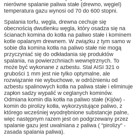
nierówne spalanie paliwa stałe (drewno, węgiel)
temperatura gazu wynosi od 70 do 600 stopni.
Spalania torfu, węgla, drewna cechuje się
obecnością dwutlenku węgla, który osadza się na
ścianach komina do kotła na paliwo stałe i kominem
kotle opalanym drewnem. W związku z tym samo w
sobie dla komina kotła na paliwo stałe nie mogą
przyczyniać się do odkładania się produktów
spalania, na powierzchniach wewnętrznych. To
może być wykonane z azbestu. Stal AISI 321 o
grubości 1 mm jest nie tylko optymalne, ale
rozwiązanie nie wybuchowe, w odróżnieniu od
azbestu spalinowych kotła na paliwa stałe i eliminuje
zapłon sadzy wypalić w ceglanych kominów.
Odmiana komin dla kotła na paliwo stałe (Kijów) -
komin do pirolizy kotła, wykorzystujące paliwo, z
którego wcześniej wyodrębnione substancje palne,
więc następnym razem jest on podgrzewany przez
spalanie gazu jest uwalniana z paliwa ( "pirolizy" -
zasada spalania paliwa).