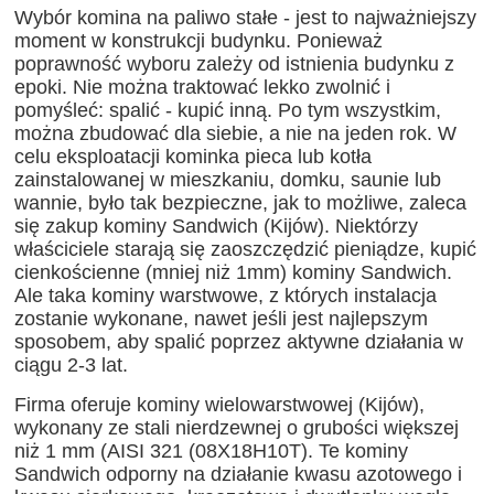
Wybór komina na paliwo stałe - jest to najważniejszy
moment w konstrukcji budynku. Ponieważ
poprawność wyboru zależy od istnienia budynku z
epoki. Nie można traktować lekko zwolnić i
pomyśleć: spalić - kupić inną. Po tym wszystkim,
można zbudować dla siebie, a nie na jeden rok. W
celu eksploatacji kominka pieca lub kotła
zainstalowanej w mieszkaniu, domku, saunie lub
wannie, było tak bezpieczne, jak to możliwe, zaleca
się zakup kominy Sandwich (Kijów). Niektórzy
właściciele starają się zaoszczędzić pieniądze, kupić
cienkościenne (mniej niż 1mm) kominy Sandwich.
Ale taka kominy warstwowe, z których instalacja
zostanie wykonane, nawet jeśli jest najlepszym
sposobem, aby spalić poprzez aktywne działania w
ciągu 2-3 lat.
Firma oferuje kominy wielowarstwowej (Kijów),
wykonany ze stali nierdzewnej o grubości większej
niż 1 mm (AISI 321 (08X18H10T). Te kominy
Sandwich odporny na działanie kwasu azotowego i