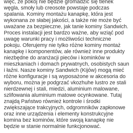
więc, że pokój nie będzie gromadzić się tlenek
węgla, smoły lub creosote powstaje podczas
spalania. Kominy montażu kanapkę, która jest
wykonana ze słabej jakości, a także nie może być
uważane za bezpieczne, jak tanie kominy Sandwich.
Proces instalacji jest bardzo ważne, aby wziąć pod
uwagę warunki pracy i możliwości techniczne
pokoju. Oferujemy nie tylko różne kominy montaż
kanapkę i komponentów, ale również inne produkty
niezbędne do aranżacji pieców i kominków w
mieszkaniach i domach prywatnych, osobistych saun
i łaźni. Nasze kominy Sandwich (Kijów) mogą mieć
różne konfiguracje i są wyposażone w akcesoria do
wyboru, można je podgrzać vkozhuhe lustro ze stali
nierdzewnej i stali, miedzi, aluminium malowane,
szlifowania aluminium matowe ocynkowane. Tutaj
znajdą Państwo również kontrole i środki
zwiększające trakcyjnych, odgromników zapłonowe
oraz inne urządzenia i elementy konstrukcyjne
komina bez kominów, które swoją kanapkę nie
będzie w stanie normalnie funkcjonować.