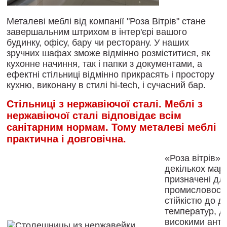
Металеві меблі
від
компанії
"
Роза
Вітрів
"
стане
завершальним
штрихом
в
інтер'єрі
вашого
будинку
,
офісу
,
бару
чи
ресторану
.
У
наших
зручних
шафах
зможе
відмінно
розміститися
,
як
кухонне начиння
,
так
і
папки
з
документами
,
а
ефектні
стільниці
відмінно
прикрасять
і
простору
кухню
,
виконану
в
стилі
hi
-
tech
,
і
сучасний
бар
.
Стільниці
з
нержавіючої
сталі
.
Меблі
з
нержавіючої
сталі
відповідає
всім
санітарним
нормам
.
Тому
металеві меблі
практична
і
довговічна
.
«
Роза
вітрів
»
декількох
мар
призначені
дл
промисловості
стійкістю
до
д
температур
,
д
високими
анти