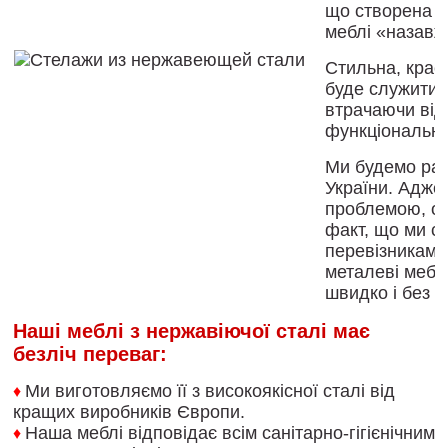
що
створена
н
меблі
«
назавж
Стильна
,
крас
буде
служити
втрачаючи
від
функціонально
Ми
будемо
рад
України
.
Адже
проблемою
,
о
факт
,
що
ми
с
перевізниками
металеві мебл
швидко
і
без
в
Наші меблі
з
нержавіючої
сталі
має
безліч
переваг
:
Ми
виготовляємо
її
з
високоякісної сталі
від
♦
кращих
виробників
Європи
.
Наша
меблі
відповідає
всім
санітарно
-
гігієнічним
♦