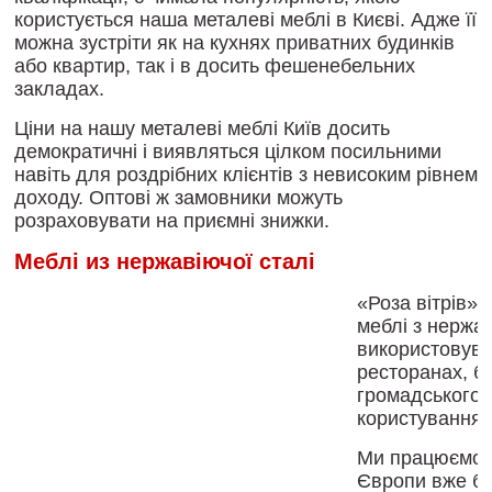
користується наша металеві меблі в Києві. Адже її
можна зустріти як на кухнях приватних будинків
або квартир, так і в досить фешенебельних
закладах.
Ціни
на
нашу
металеві меблі
Київ
досить
демократичні
і
виявляться
цілком
посильними
навіть
для
роздрібних
клієнтів
з
невисоким
рівнем
доходу
.
Оптові
ж
замовники
можуть
розраховувати
на
приємні
знижки
.
Меблі из нержавіючої сталі
«
Роза
вітрів
»
меблі
з
нержав
використовув
ресторанах
,
б
громадського
користування
.
Ми
працюємо
Європи
вже
б