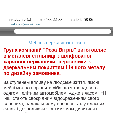
383-73-63
533-22-33
909-58-06
044
097
050
marketing@rozavetrov.ua
Меблі з нержавіючої сталі
Група
компаній
"
Роза
Вітрів
"
виготовляє
в
металеві
стільниці
з
шліфованої
харчової
нержавійки
,
нержавійки
з
дзеркальним
покриттям
і
іншого
металу
по
дизайну
замовника
.
За ступенем
впливу
на
людське життя
,
якісні
меблі
можна
порівняти
хіба
що
з
трендового
одягом
і
елітним
автомобілем
.
Адже
з часом
і
ті
і
інші
стають
своєрідним
відображенням
свого
власника
,
надаючи
йому
впевненість
у
власних
силах
і
дозволяючи
з
оптимізмом
дивитися
в