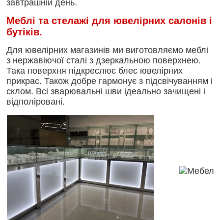
завтрашній
день
.
Меблі
та
стелажі
для
ювелірних
салонів
і
бутіків
.
Для
ювелірних
магазинів
ми
виготовляємо
меблі
з
нержавіючої
сталі
з
дзеркальною поверхнею
.
Така поверхня
підкреслює
блес
ювелірних
прикрас
.
Також
добре
гармонує
з
підсвічуванням
і
склом
.
Всі
зварювальні
шви
ідеально
зачищені
і
відполіровані
.