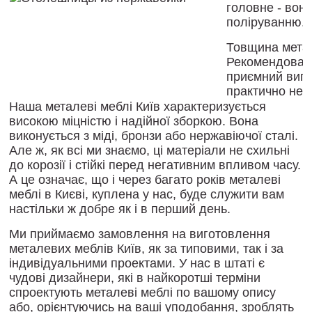
головне
-
вон
поліруванню
.
Товщина
мета
Рекомендован
приємний
виг
практично не
Наша
металеві меблі
Київ
характеризується
високою міцністю
і
надійної
зборкою
.
Вона
виконується
з
міді
,
бронзи
або
нержавіючої
сталі
.
Але ж
,
як
всі ми
знаємо
,
ці
матеріали
не схильні
до корозії
і
стійкі
перед
негативним
впливом
часу
.
А
це
означає
,
що
і
через
багато
років
металеві
меблі
в
Києві
,
куплена
у
нас
,
буде
служити
вам
настільки
ж
добре
як
і
в
перший
день
.
Ми
приймаємо
замовлення
на
виготовлення
металевих меблів
Київ
,
як
за типовими
,
так
і
за
індивідуальними проектами
.
У
нас
в
штаті
є
чудові
дизайнери
,
які
в
найкоротші
терміни
спроектують
металеві меблі
по
вашому
опису
або
,
орієнтуючись
на
ваші уподобання
,
зроблять