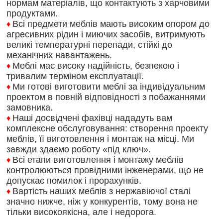
нормам
матеріалів
,
що контактують
з
харчовими
продуктами
.
Всі
предмети
меблів
мають
високим опором
до
♦
агресивних рідин
і
миючих засобів
,
витримують
великі
температурні
перепади
,
стійкі
до
механічних навантажень
.
Меблі
має високу надійність
,
безпекою
і
♦
тривалим
терміном
експлуатації
.
Ми
готові
виготовити
меблі
за індивідуальним
♦
проектом
в
повній відповідності
з
побажаннями
замовника
.
Наші
досвідчені
фахівці
нададуть
вам
♦
комплексне
обслуговування
:
створення
проекту
меблів
,
її
виготовлення
і
монтаж
на
місці
.
Ми
завжди
здаємо
роботу
«
під
ключ
»
.
Всі
етапи
виготовлення
і
монтажу
меблів
♦
контролюються
провідними
інженерами
,
що
не
допускає
помилок
і
прорахунків
.
Вартість
наших меблів
з
нержавіючої
сталі
♦
значно
нижче
,
ніж
у
конкурентів
,
тому
вона
не
тільки
високоякісна
,
але
і
недорога
.