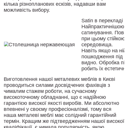
кілька
різнопланових
ескізів
,
надавши
вам
можливість
вибору
.
Satin
в
перекладі
з
Найпрактичнішою
і
сатинування
.
Пове
при
цьому
стійкою
середовища
.
Навіть
якщо
на
ній
пошкодження
під ч
видно
.
Обробка
пі
робить
їх
естетичн
Виготовлення нашої металевих меблів в Києві
проводиться силами досвідчених фахівців з
чималим стажем роботи, на сучасному
високоточному обладнанні, що є надійною
гарантією високої якості виробів. Ми абсолютно
впевнені у своєму професіоналізмі, тому вся
наша металеві меблі має солідний гарантійний
термін. Кращим же підтвердженням нашої високої
кваліфікації, є чимала популярність, якою