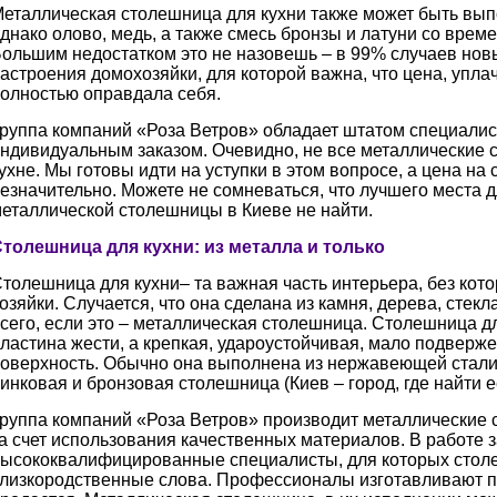
еталлическая столешница для кухни также может быть вып
днако олово, медь, а также смесь бронзы и латуни со време
ольшим недостатком это не назовешь – в 99% случаев нов
астроения домохозяйки, для которой важна, что цена, упла
олностью оправдала себя.
руппа компаний «Роза Ветров» обладает штатом специалист
ндивидуальным заказом. Очевидно, не все металлические 
ухне. Мы готовы идти на уступки в этом вопросе, а цена на
езначительно. Можете не сомневаться, что лучшего места 
еталлической столешницы в Киеве не найти.
толешница для кухни: из металла и только
толешница для кухни– та важная часть интерьера, без кото
озяйки. Случается, что она сделана из камня, дерева, стек
сего, если это – металлическая столешница. Столешница дл
ластина жести, а крепкая, удароустойчивая, мало подверж
оверхность. Обычно она выполнена из нержавеющей стали,
инковая и бронзовая столешница (Киев – город, где найти 
руппа компаний «Роза Ветров» производит металлические 
а счет использования качественных материалов. В работе 
ысококвалифицированные специалисты, для которых столе
лизкородственные слова. Профессионалы изготавливают пр