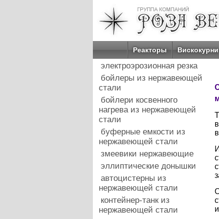
Реакторы
Вискокурни
электроэрозионная резка
бойлеры из нержавеющей
стали
С
м
бойлери косвенного
нагрева из нержавеющей
Т
стали
в
буферные емкости из
в
нержавеющей стали
И
змеевики нержавеющие
с
эллиптические донышки
с
з
автоцистерны из
нержавеющей стали
О
контейнер-танк из
с
и
нержавеющей стали