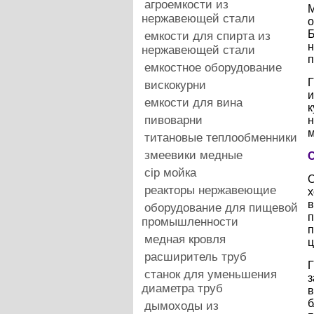
агроемкости из
М
нержавеющей стали
о
Б
емкости для спирта из
н
нержавеющей стали
п
емкостное оборудование
Г
вискокурни
и
емкости для вина
к
пивоварни
н
м
титановые теплообменники
змеевики медные
С
cip мойка
С
реакторы нержавеющие
х
в
оборудование для пищевой
п
промышленности
п
медная кровля
ц
расширитель труб
Г
станок для уменьшения
з
диаметра труб
в
б
дымоходы из