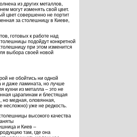
олнена из других металлов,
нем могут изменять свой цвет.
ый цвет совершенно не портит
ченная за столешницу в Киеве,
ов, готовых к работе над
столешницы подойдут конкретной
 столешницу при этом изменится
для выбора своей новой
рой не обойтись ни одной
ла и даже ламината, но лучше
я кухни из металла – это не
енная царапинам и блестящая
 но медная, оловянная,
ее несложно) уже не редкость.
столешницы высокого качества
заняты
шница и Киев –
одукцию там, где она