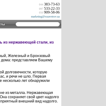
383-73-63
044
533-22-33
097
909-58-06
050
marketing@rozavetrov.ua
кты
ь из нержавеющей стали, из
нный, Железный и Бронзовый
и дома: представляем Вашему
ой долговечности, которую
ас, и речи не шло. Первая
ие несколько лет обнаружили
а не из металла. Нержавеющая
Она сохраняет свой цвет надолго
 приятный внешний вид надолго.