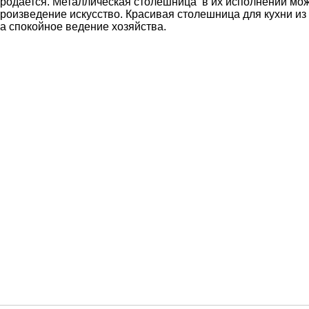
родается. Металлическая столешница в их исполнении мо
роизведение искусство. Красивая столешница для кухни из
а спокойное ведение хозяйства.