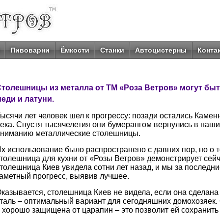
Пивоварни
Ёмкости
Станки
Автоцистерны
Конта
толешницы из металла от ТМ «Роза Ветров» могут быт
еди и латуни.
ысячи лет человек шел к прогрессу: позади остались Каме
ека. Спустя тысячелетия они бумерангом вернулись в наш
ниманию металлические столешницы.
х использование было распространено с давних пор, но о т
толешница для кухни от «Розы Ветров» демонстрирует сейч
толешница Киев увидела сотни лет назад, и мы за последн
аметный прогресс, выявив лучшее.
казывается, столешница Киев не видела, если она сделан
таль – оптимальный вариант для сегодняшних домохозяек. 
 хорошо защищена от царапин – это позволит ей сохранить