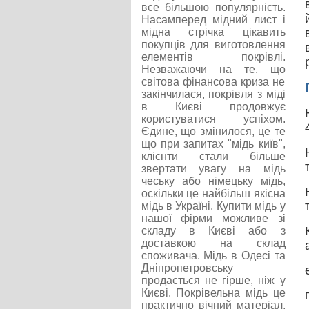
все більшою популярність.
Насамперед мідний лист і
мідна стрічка цікавить
покупців для виготовлення
елементів покрівлі.
Незважаючи на те, що
світова фінансова криза не
закінчилася, покрівля з міді
в Києві продовжує
користуватися успіхом.
Єдине, що змінилося, це те
що при запитах "мідь київ",
клієнти стали більше
звертати увагу на мідь
чеську або німецьку мідь,
оскільки це найбільш якісна
мідь в Україні. Купити мідь у
нашої фірми можливе зі
складу в Києві або з
доставкою на склад
споживача. Мідь в Одесі та
Дніпропетровську
продається не гірше, ніж у
Києві. Покрівельна мідь це
практично вічний матеріал.