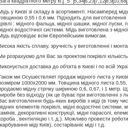
Вага квадратного метру кг.
5
5,34
6,23
7,12
8,9
10,68
Мідь у Києві зі складу в асортименті. Насамперед мід
товщиною 0,55 і 0,6 мм. Підходить для виготовлення 
крівлі : мідного фальца, мідної шашки, мідної луски, п
мідної водостічної системи. Мідь виготовлена з мідної
Мідь відповідає всім Європейським вимогам.
Висока якість сплаву, зручність у виготовленні і монта
Ми розрахуємо для Вас за проектом покрівлі кількість 
Виконується доставка до об'єкта в Києві і по всій Украї
Також ми Осушествляет продаж мідного листа у Києві
розміром 1000х2000 мм. Товщина мідного листа 0,55, 0,
продаємо мідну стрічку шириною 0,6, 0,67, і 1 метр.
вироби без відходу (як це буває при виготовленні з л
Вас виготовлення будь-яких виробів з міді (в тому чи
мідних елементів покрівлі, мідні водостічні системи, 
камінів, декоративні конструкції, мідні парасолі, еле
короба , вентиляцію і т. д.). Можливо провести роботи
(карбування міді Київ), состаріваніє міді і т.д.