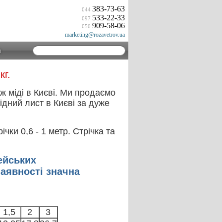
383-73-63
044
533-22-33
097
909-58-06
050
marketing@rozavetrov.ua
и
кг.
ж міді в Києві. Ми продаємо
ідний лист в Києві за дуже
чки 0,6 - 1 метр. Стрічка та
ейських
наявності значна
1,5
2
3