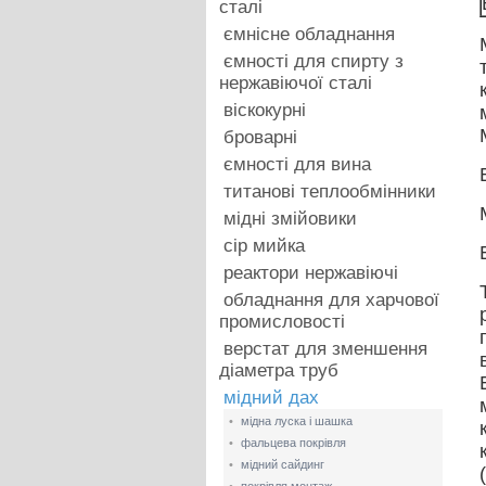
сталі
ємнісне обладнання
ємності для спирту з
нержавіючої сталі
віскокурні
броварні
ємності для вина
титанові теплообмінники
мідні змійовики
cip мийка
реактори нержавіючі
обладнання для харчової
промисловості
верстат для зменшення
діаметра труб
мідний дах
•
мідна луска і шашка
•
фальцева покрівля
•
мідний сайдинг