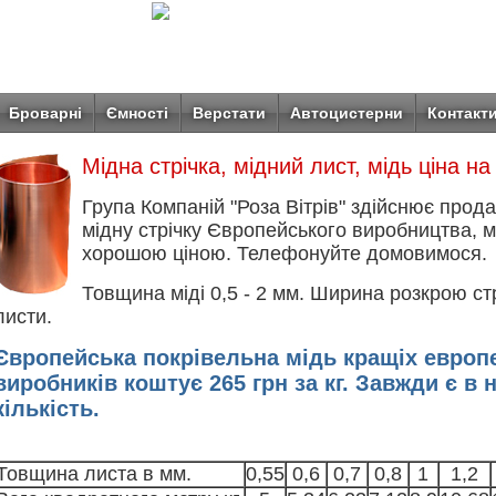
Броварні
Ємності
Верстати
Автоцистерни
Контакт
Мідна стрічка, мідний лист, мідь ціна на 
Група Компаній "Роза Вітрів" здійснює прода
мідну стрічку Європейського виробництва, м
хорошою ціною. Телефонуйте домовимося.
Товщина міді 0,5 - 2 мм. Ширина розкрою стрі
листи.
Європейська покрівельна мідь кращіх европ
виробників коштує 265 грн за кг. Завжди є в 
кількість.
Товщина листа в мм.
0,55
0,6
0,7
0,8
1
1,2