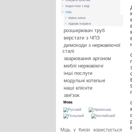
•
покрівля монтаж
•
водостоки з міді
•
мідь
•
мідна шина
•
підігрів покрівлі
розширювач труб
верстати з ЧПЗ
димоходи з нержавіючої
сталі
зварювання аргоном
меблі нержавіючі
інші послуги
модульні котельні
наші клієнти
звя'зок
Мова
Мідь у Києві користується