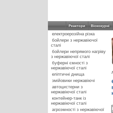
Реактори
Віскокурні
електроерозійна різка
бойлери з нержавіючої
сталі
бойлери непрямого нагріву
з нержавіючої сталі
буферні ємності з
нержавіючої сталі
еліптичні днища
змійовики нержавіючі
автоцистерни з
нержавіючої сталі
контейнер-танк із
нержавіючої сталі
агроэмності з нержавіючої