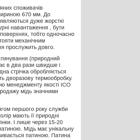
няних споживачів
шириною 670 мм. До
'являються дуже жорсткі
урні навантаження , бути
 поверхнях, тобто одночасно
стояти механічним
ля прослужить довго.
патинування (природний
кає в два рази швидше і
ідна стрічка обробляється
ть дворазову термообробку.
ою менеджменту якості ІСО
продажу мідь значними
тягом першого року служби
олір мають її природні
інки. І лише через 15-20
патиною. Мідь має унікальну
азивається патиною. Патина