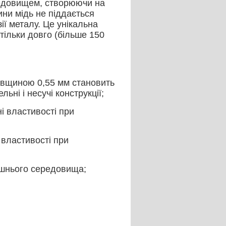
редовищем, створюючи на
ини мідь не піддається
ії металу. Це унікальна
стільки довго (більше 150
товщиною 0,55 мм становить
ьні і несучі конструкції;
і властивості при
 властивості при
лишнього середовища;