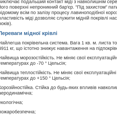
виключає подальший контакт міді з навколишнім се
його поверхні непроникний бар'єр. "Під захистом" пат
відомому всім по залізу процесу лавиноподібної короз
властивість міді дозволяє служити мідній покрівлі на
років).
Переваги мідної крівлі
Найлегша покрівельна система. Вага 1 кв. м. листа 
4911 кг, що істотно знижує навантаження на підпокрівел
Найвища морозостійкість. Не міняє свої експлуатаційн
температурах до -70 ° Цельсія;
Найвища теплостійкість. Не міняє свої експлуатаційні
температурах до +150 ° Цельсія;
Корозійностійка. Стійка до будь-яких впливів навко
аеродинамічна;
екологічна;
пожаробезпечна;