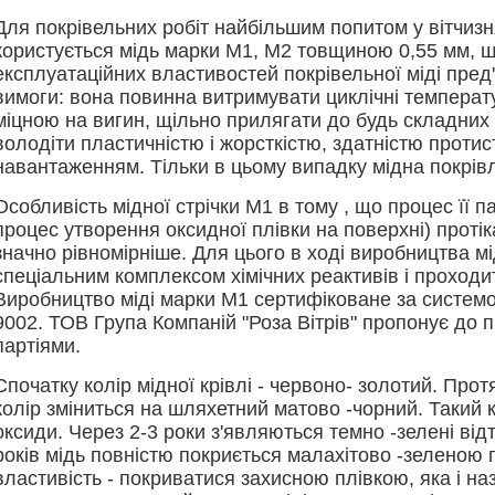
Для покрівельних робіт найбільшим попитом у вітчиз
користується мідь марки М1, М2 товщиною 0,55 мм, 
експлуатаційних властивостей покрівельної міді пред
вимоги: вона повинна витримувати циклічні температ
міцною на вигин, щільно прилягати до будь складних
володіти пластичністю і жорсткістю, здатністю проти
навантаженням. Тільки в цьому випадку мідна покрів
Особливість мідної стрічки М1 в тому , що процес її 
процес утворення оксидної плівки на поверхні) проті
значно рівномірніше. Для цього в ході виробництва м
спеціальним комплексом хімічних реактивів і проходи
Виробництво міді марки М1 сертифіковане за систем
9002. ТОВ Група Компаній "Роза Вітрів" пропонує до 
партіями.
Спочатку колір мідної крівлі - червоно- золотий. Про
колір зміниться на шляхетний матово -чорний. Такий к
оксиди. Через 2-3 роки з'являються темно -зелені відт
років мідь повністю покриється малахітово -зеленою 
властивість - покриватися захисною плівкою, яка і н