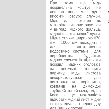
При тому що мідь
покрівельна коштує не
дешево вона має дуже
високий ресурс служби.
Мідь для покрівлі як
матеріал використовується
у вигляді мідного фальца,
мідної шашки, мідної луски.
Мідна стрічка шириною 670
мм і 1000 мм підходить і
для виготовлення
водостічної системи і для
виробництва будь-яких
мідних елементів підшивки
покрівлі, мідних оголовків
на цегельні стовпчики
паркану. Мідь листова
використовується для
виготовлення корінників,
ковпаків на димохідні
труби. Оптовий склад міді в
Києві - це можливість
підібрати мідний лист, мідну
стрічку ідеально відповідну
для Ваших потреб.