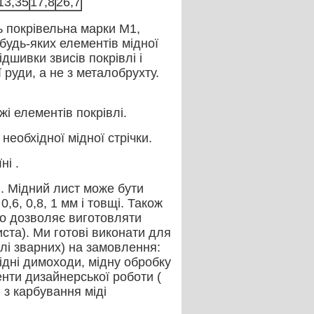
13,35
17,8
26,7
ь покрівельна марки М1,
будь-яких елементів мідної
ідшивки звисів покрівлі і
 руди, а не з металобрухту.
жі елементів покрівлі.
необхідної мідної стрічки.
ні .
. Мідний лист може бути
6, 0,8, 1 мм і товщі. Також
 Що дозволяє виготовляти
иста). Ми готові виконати для
слі зварних) на замовлення:
мідні димоходи, мідну обробку
менти дизайнерської роботи (
 з карбування міді