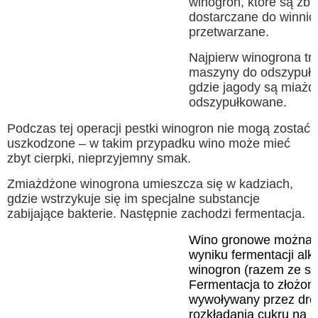
winogron, które są zbi
dostarczane do winnicy
przetwarzane.
Najpierw winogrona tra
maszyny do odszypułk
gdzie jagody są miażd
odszypułkowane.
Podczas tej operacji pestki winogron nie mogą zostać
uszkodzone – w takim przypadku wino może mieć
zbyt cierpki, nieprzyjemny smak.
Zmiażdżone winogrona umieszcza się w kadziach,
gdzie wstrzykuje się im specjalne substancje
zabijające bakterie. Następnie zachodzi fermentacja.
Wino gronowe można o
wyniku fermentacji alk
winogron (razem ze sk
Fermentacja to złożon
wywoływany przez droż
rozkładania cukru na a