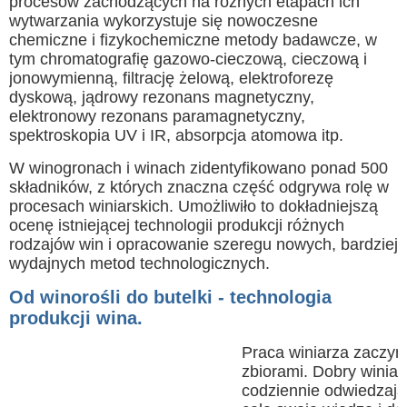
procesów zachodzących na różnych etapach ich
wytwarzania wykorzystuje się nowoczesne
chemiczne i fizykochemiczne metody badawcze, w
tym chromatografię gazowo-cieczową, cieczową i
jonowymienną, filtrację żelową, elektroforezę
dyskową, jądrowy rezonans magnetyczny,
elektronowy rezonans paramagnetyczny,
spektroskopia UV i IR, absorpcja atomowa itp.
W winogronach i winach zidentyfikowano ponad 500
składników, z których znaczna część odgrywa rolę w
procesach winiarskich. Umożliwiło to dokładniejszą
ocenę istniejącej technologii produkcji różnych
rodzajów win i opracowanie szeregu nowych, bardziej
wydajnych metod technologicznych.
Od winorośli do butelki - technologia
produkcji wina.
Praca winiarza zaczyn
zbiorami. Dobry winiar
codziennie odwiedzają