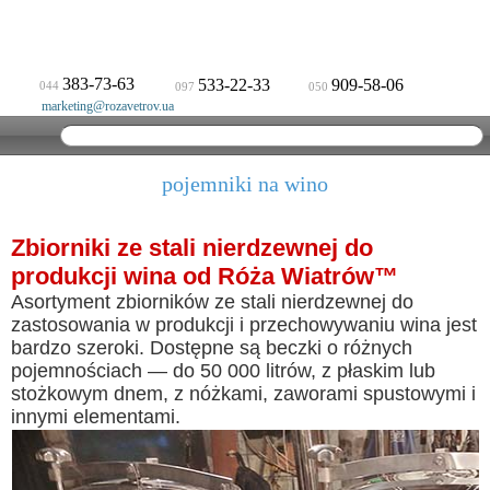
383-73-63
533-22-33
909-58-06
044
097
050
marketing@rozavetrov.ua
pojemniki na wino
Zbiorniki ze stali nierdzewnej do
produkcji wina od Róża Wiatrów™
Asortyment zbiorników ze stali nierdzewnej do
zastosowania w produkcji i przechowywaniu wina jest
bardzo szeroki. Dostępne są beczki o różnych
pojemnościach — do 50 000 litrów, z płaskim lub
stożkowym dnem, z nóżkami, zaworami spustowymi i
innymi elementami.