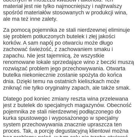
materiał jest nie tylko najmocniejszy i najtrwalszy
spośród materiałów stosowanych w produkcji wina,
ale ma też inne zalety.
Za pomocą pojemnika ze stali nierdzewnej eliminuje
się problem potłuczonych butelek i złej jakości
korków. A sam napój po otwarciu może długo
zachować świeżość, z zachowaniem smaku i
zapachu. Nie jest tajemnicą, że wszystkie
renomowane lokale sprzedające wino z beczki muszą
rozwiązać problem jego przechowywania. Otwarta
butelka niekoniecznie zostanie spożyta do końca
dnia. Dzięki temu na ostatnich kieliszkach może
zniknąć nie tylko oryginalny zapach, ale także smak.
Dlatego pod koniec zmiany reszta wina przelewana
jest z butelek do specjalnych magazynów. Obecność
pojemnika ze stali nierdzewnej podłączonego do
kurka spustowego i wyposażonego w specjalny
system przechowywania znacznie upraszcza ten
proces. Tak, a porcję degustacyjną klientowi można