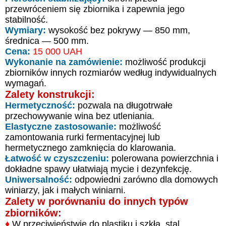
przewróceniem się zbiornika i zapewnia jego
stabilność.
Wymiary:
wysokość bez pokrywy — 850 mm,
średnica — 500 mm.
Cena:
15 000 UAH
Wykonanie na zamówienie:
możliwość produkcji
zbiorników innych rozmiarów według indywidualnych
wymagań.
Zalety konstrukcji:
Hermetyczność:
pozwala na długotrwałe
przechowywanie wina bez utleniania.
Elastyczne zastosowanie:
możliwość
zamontowania rurki fermentacyjnej lub
hermetycznego zamknięcia do klarowania.
Łatwość w czyszczeniu:
polerowana powierzchnia i
dokładne spawy ułatwiają mycie i dezynfekcję.
Uniwersalność:
odpowiedni zarówno dla domowych
winiarzy, jak i małych winiarni.
Zalety w porównaniu do innych typów
zbiorników:
♦
W przeciwieństwie do plastiku i szkła, stal