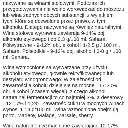
nazywane są winami stołowymi. Podczas ich
przygotowywania nie wolno wprowadzać do moszczu
lub wina żadnych obcych substancji, z wyjątkiem
tych, które są dozwolone przez prawo, w tym
alkoholu. Dlatego nazywane są również naturalnymi.
Wina stołowe wytrawne zawierają 9-14% obj.
alkoholu etylowego i do 0,3 g/100 ml. Sahara.
Półwytrawne - 9-12% obj. alkohol i 1-2,5 g / 100 ml.
Sahara. Półsłodkie - 9-12% obj. alkohol i 3-8 g / 100
ml. Sahara.
Wina wzmocnione są wytwarzane przy użyciu
alkoholu etylowego, głównie rektyfikowanego lub
destylatu winogronowego. W zależności od
zawartości alkoholu dzielą się na mocne - 17-20%
obj. alkohol (czasem więcej), z czego alkohol
naturalnej fermentacji to co najmniej 3%, a deserowy
- 12-17% i 1,2%. Zawartość cukru w ​​mocnych winach
wynosi 1-14 g/100 ml. Wina wzmocnione obejmują
porto, Maderę, Malagę, Marsalę, sherry.
Wina naturalne i wzmacniane zawierające 12-17%