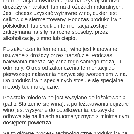
Fermentacja prowadzona jest na czystej kulturze
drożdży winiarskich lub na drożdżach naturalnych.
Jeśli chcesz uzyskać wytrawne wino, cukier jest
całkowicie sfermentowany. Podczas produkcji win
półsłodkich lub słodkich fermentacja zostaje
zatrzymana na siłę na różne sposoby: przez
alkoholizację, zimno lub ciepło.
Po zakończeniu fermentacji wino jest klarowane,
usuwane z drożdży przez transfuzję. Podczas
nalewania miesza się wina tego samego rodzaju i
odmiany. Okres od zakończenia fermentacji do
pierwszego nalewania nazywa się tworzeniem wina.
Do produkcji win specjalnych stosuje się specjalne
metody technologiczne.
Powstałe młode wino jest wysyłane do leżakowania
(patrz Starzenie się wina), a po leżakowaniu dojrzałe
wino jest wysyłane do butelkowania, co zwykle
odbywa się na liniach automatycznych z minimalnym
dostępem powietrza.
Są to główne procesy technologiczne produkcji wina.