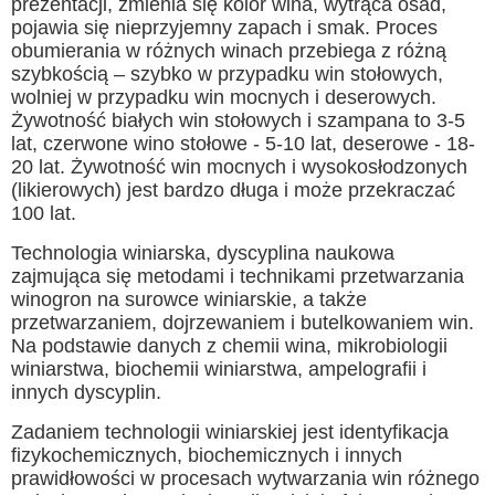
prezentacji, zmienia się kolor wina, wytrąca osad,
pojawia się nieprzyjemny zapach i smak. Proces
obumierania w różnych winach przebiega z różną
szybkością – szybko w przypadku win stołowych,
wolniej w przypadku win mocnych i deserowych.
Żywotność białych win stołowych i szampana to 3-5
lat, czerwone wino stołowe - 5-10 lat, deserowe - 18-
20 lat. Żywotność win mocnych i wysokosłodzonych
(likierowych) jest bardzo długa i może przekraczać
100 lat.
Technologia winiarska, dyscyplina naukowa
zajmująca się metodami i technikami przetwarzania
winogron na surowce winiarskie, a także
przetwarzaniem, dojrzewaniem i butelkowaniem win.
Na podstawie danych z chemii wina, mikrobiologii
winiarstwa, biochemii winiarstwa, ampelografii i
innych dyscyplin.
Zadaniem technologii winiarskiej jest identyfikacja
fizykochemicznych, biochemicznych i innych
prawidłowości w procesach wytwarzania win różnego