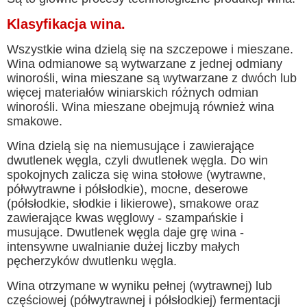
Klasyfikacja wina.
Wszystkie wina dzielą się na szczepowe i mieszane.
Wina odmianowe są wytwarzane z jednej odmiany
winorośli, wina mieszane są wytwarzane z dwóch lub
więcej materiałów winiarskich różnych odmian
winorośli. Wina mieszane obejmują również wina
smakowe.
Wina dzielą się na niemusujące i zawierające
dwutlenek węgla, czyli dwutlenek węgla. Do win
spokojnych zalicza się wina stołowe (wytrawne,
półwytrawne i półsłodkie), mocne, deserowe
(półsłodkie, słodkie i likierowe), smakowe oraz
zawierające kwas węglowy - szampańskie i
musujące. Dwutlenek węgla daje grę wina -
intensywne uwalnianie dużej liczby małych
pęcherzyków dwutlenku węgla.
Wina otrzymane w wyniku pełnej (wytrawnej) lub
częściowej (półwytrawnej i półsłodkiej) fermentacji