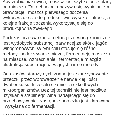
Aby zrobić białe wina, moszcz jest szybko oddzielany
od miąższu. Ta technologia nazywa się wybielaniem.
Grawitację i moszcz pierwszego tłoczenia
wykorzystuje się do produkcji win wysokiej jakości, a
kolejne frakcje tłoczenia wykorzystuje się do
produkcji wina zwykłego.
Podczas przetwarzania metodą czerwoną konieczne
jest wydobycie substancji barwiącej ze skórki jagód
winogronowych. W tym celu stosuje się różne
metody: podgrzewanie miazgi, fermentację moszczu
na miazdze, wzmacnianie i fermentację miazgi z
ekstrakcją substancji barwiących i inne metody.
Od czasów starożytnych znane jest siarczynowanie
brzeczki przez wprowadzenie niewielkiej ilości
dwutlenku siarki w celu stłumienia szkodliwych
mikroorganizmów. Bez tej techniki nie jest możliwe
uzyskanie stabilnego wina nadającego się do
przechowywania. Następnie brzeczka jest klarowana
i wysyłana do fermentacji.