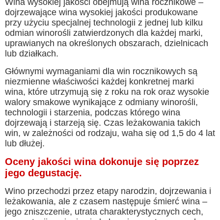
Wina wysokiej jakości obejmują wina rocznikowe –
dojrzewające wina wysokiej jakości produkowane
przy użyciu specjalnej technologii z jednej lub kilku
odmian winorośli zatwierdzonych dla każdej marki,
uprawianych na określonych obszarach, dzielnicach
lub działkach.
Głównymi wymaganiami dla win rocznikowych są
niezmienne właściwości każdej konkretnej marki
wina, które utrzymują się z roku na rok oraz wysokie
walory smakowe wynikające z odmiany winorośli,
technologii i starzenia, podczas którego wina
dojrzewają i starzeją się. Czas leżakowania takich
win, w zależności od rodzaju, waha się od 1,5 do 4 lat
lub dłużej.
Oceny jakości wina dokonuje się poprzez
jego degustację.
Wino przechodzi przez etapy narodzin, dojrzewania i
leżakowania, ale z czasem następuje śmierć wina –
jego zniszczenie, utrata charakterystycznych cech,