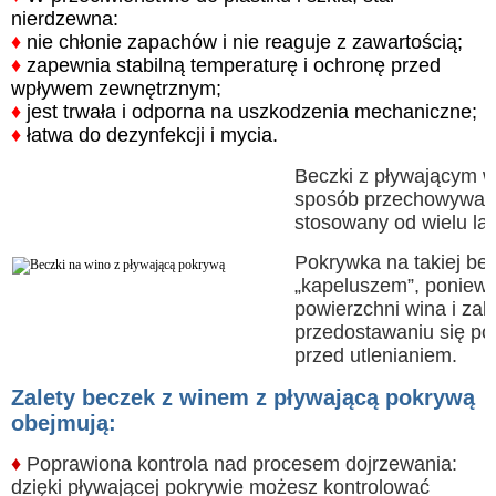
nierdzewna:
♦
nie chłonie zapachów i nie reaguje z zawartością;
♦
zapewnia stabilną temperaturę i ochronę przed
wpływem zewnętrznym;
♦
jest trwała i odporna na uszkodzenia mechaniczne;
♦
łatwa do dezynfekcji i mycia.
Beczki z pływającym w
sposób przechowywani
stosowany od wielu lat
Pokrywka na takiej be
„kapeluszem”, poniewa
powierzchni wina i zak
przedostawaniu się pow
przed utlenianiem.
Zalety beczek z winem z pływającą pokrywą
obejmują:
♦
Poprawiona kontrola nad procesem dojrzewania:
dzięki pływającej pokrywie możesz kontrolować