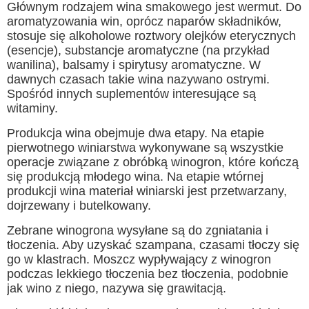
Głównym rodzajem wina smakowego jest wermut. Do
aromatyzowania win, oprócz naparów składników,
stosuje się alkoholowe roztwory olejków eterycznych
(esencje), substancje aromatyczne (na przykład
wanilina), balsamy i spirytusy aromatyczne. W
dawnych czasach takie wina nazywano ostrymi.
Spośród innych suplementów interesujące są
witaminy.
Produkcja wina obejmuje dwa etapy. Na etapie
pierwotnego winiarstwa wykonywane są wszystkie
operacje związane z obróbką winogron, które kończą
się produkcją młodego wina. Na etapie wtórnej
produkcji wina materiał winiarski jest przetwarzany,
dojrzewany i butelkowany.
Zebrane winogrona wysyłane są do zgniatania i
tłoczenia. Aby uzyskać szampana, czasami tłoczy się
go w klastrach. Moszcz wypływający z winogron
podczas lekkiego tłoczenia bez tłoczenia, podobnie
jak wino z niego, nazywa się grawitacją.