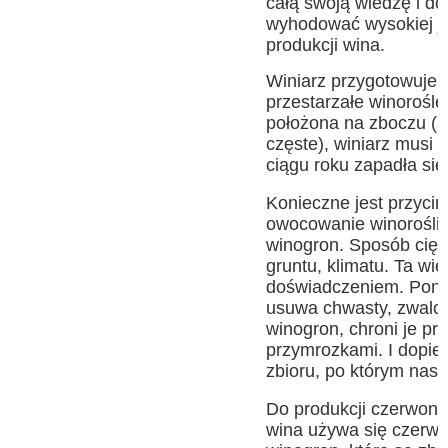
całą swoją wiedzę i d
wyhodować wysokiej ja
produkcji wina.
Winiarz przygotowuje 
przestarzałe winorośle, 
położona na zboczu (a 
częste), winiarz musi 
ciągu roku zapadła si
Konieczne jest przycina
owocowanie winorośli 
winogron. Sposób cięci
gruntu, klimatu. Ta wie
doświadczeniem. Ponad
usuwa chwasty, zwalcz
winogron, chroni je p
przymrozkami. I dopie
zbioru, po którym nast
Do produkcji czerwon
wina używa się czerw