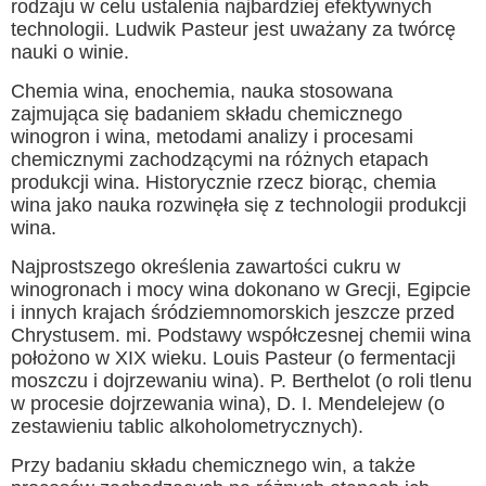
rodzaju w celu ustalenia najbardziej efektywnych
technologii. Ludwik Pasteur jest uważany za twórcę
nauki o winie.
Chemia wina, enochemia, nauka stosowana
zajmująca się badaniem składu chemicznego
winogron i wina, metodami analizy i procesami
chemicznymi zachodzącymi na różnych etapach
produkcji wina. Historycznie rzecz biorąc, chemia
wina jako nauka rozwinęła się z technologii produkcji
wina.
Najprostszego określenia zawartości cukru w ​​
winogronach i mocy wina dokonano w Grecji, Egipcie
i innych krajach śródziemnomorskich jeszcze przed
Chrystusem. mi. Podstawy współczesnej chemii wina
położono w XIX wieku. Louis Pasteur (o fermentacji
moszczu i dojrzewaniu wina). P. Berthelot (o roli tlenu
w procesie dojrzewania wina), D. I. Mendelejew (o
zestawieniu tablic alkoholometrycznych).
Przy badaniu składu chemicznego win, a także