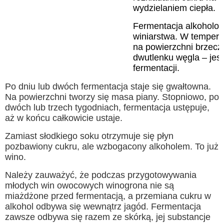
wydzielaniem ciepła.
Fermentacja alkoholow
winiarstwa. W tempera
na powierzchni brzeczk
dwutlenku węgla – jes
fermentacji.
Po dniu lub dwóch fermentacja staje się gwałtowna.
Na powierzchni tworzy się masa piany. Stopniowo, po
dwóch lub trzech tygodniach, fermentacja ustępuje,
aż w końcu całkowicie ustaje.
Zamiast słodkiego soku otrzymuje się płyn
pozbawiony cukru, ale wzbogacony alkoholem. To już
wino.
Należy zauważyć, że podczas przygotowywania
młodych win owocowych winogrona nie są
miażdżone przed fermentacją, a przemiana cukru w ​​
alkohol odbywa się wewnątrz jagód. Fermentacja
zawsze odbywa się razem ze skórką, jej substancje