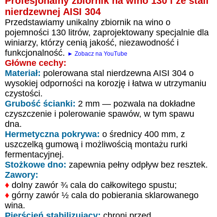
Profesjonalny zbiornik na wino 130 l ze stali
nierdzewnej AISI 304
Przedstawiamy unikalny zbiornik na wino o
pojemności 130 litrów, zaprojektowany specjalnie dla
winiarzy, którzy cenią jakość, niezawodność i
funkcjonalność.
► Zobacz na YouTube
Główne cechy:
Materiał:
polerowana stal nierdzewna AISI 304 o
wysokiej odporności na korozję i łatwa w utrzymaniu
czystości.
Grubość ścianki:
2 mm — pozwala na dokładne
czyszczenie i polerowanie spawów, w tym spawu
dna.
Hermetyczna pokrywa:
o średnicy 400 mm, z
uszczelką gumową i możliwością montażu rurki
fermentacyjnej.
Stożkowe dno:
zapewnia pełny odpływ bez resztek.
Zawory:
♦
dolny zawór ¾ cala do całkowitego spustu;
♦
górny zawór ½ cala do pobierania sklarowanego
wina.
Pierścień stabilizujący:
chroni przed