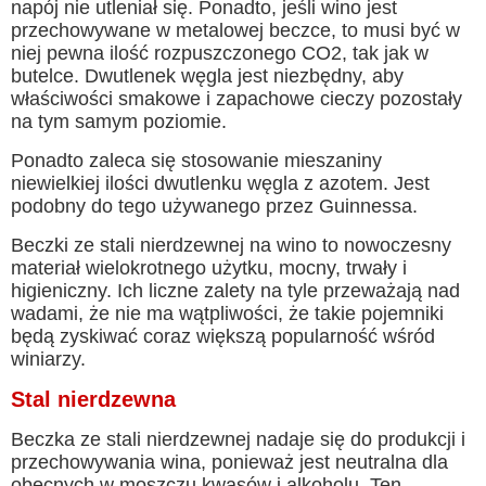
napój nie utleniał się. Ponadto, jeśli wino jest
przechowywane w metalowej beczce, to musi być w
niej pewna ilość rozpuszczonego CO2, tak jak w
butelce. Dwutlenek węgla jest niezbędny, aby
właściwości smakowe i zapachowe cieczy pozostały
na tym samym poziomie.
Ponadto zaleca się stosowanie mieszaniny
niewielkiej ilości dwutlenku węgla z azotem. Jest
podobny do tego używanego przez Guinnessa.
Beczki ze stali nierdzewnej na wino to nowoczesny
materiał wielokrotnego użytku, mocny, trwały i
higieniczny. Ich liczne zalety na tyle przeważają nad
wadami, że nie ma wątpliwości, że takie pojemniki
będą zyskiwać coraz większą popularność wśród
winiarzy.
Stal nierdzewna
Beczka ze stali nierdzewnej nadaje się do produkcji i
przechowywania wina, ponieważ jest neutralna dla
obecnych w moszczu kwasów i alkoholu. Ten