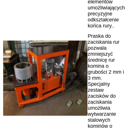
elementów
umożliwiających
precyzyjne
odkształcenie
końca rury..
Praska do
zaciskania rur
pozwala
zmniejszyć
średnicę rur
komina o
grubości 2 mm i
3 mm.
Specjalny
zestaw
zacisków do
zaciskania
umożliwia
wytwarzanie
stalowych
kominów o