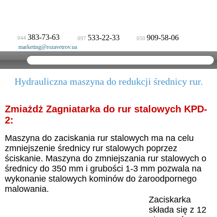
383-73-63
533-22-33
909-58-06
044
097
050
marketing@rozavetrov.ua
Hydrauliczna maszyna do redukcji średnicy rur.
Zmiażdż Zagniatarka do rur stalowych KPD-
2:
Maszyna do zaciskania rur stalowych ma na celu
zmniejszenie średnicy rur stalowych poprzez
ściskanie. Maszyna do zmniejszania rur stalowych o
średnicy do 350 mm i grubości 1-3 mm pozwala na
wykonanie stalowych kominów do żaroodpornego
malowania.
Zaciskarka
składa się z 12