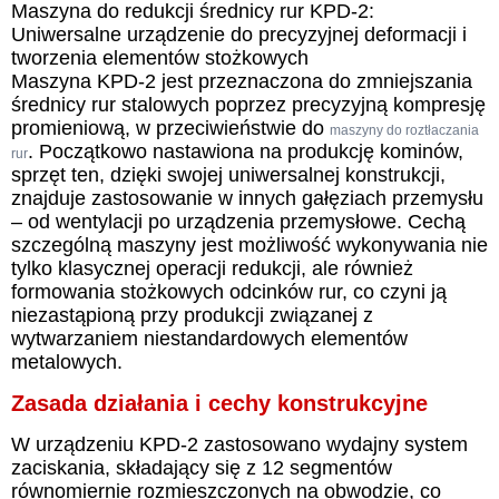
Maszyna do redukcji średnicy rur KPD-2:
Uniwersalne urządzenie do precyzyjnej deformacji i
tworzenia elementów stożkowych
Maszyna KPD-2 jest przeznaczona do zmniejszania
średnicy rur stalowych poprzez precyzyjną kompresję
promieniową, w przeciwieństwie do
maszyny do roztłaczania
. Początkowo nastawiona na produkcję kominów,
rur
sprzęt ten, dzięki swojej uniwersalnej konstrukcji,
znajduje zastosowanie w innych gałęziach przemysłu
– od wentylacji po urządzenia przemysłowe. Cechą
szczególną maszyny jest możliwość wykonywania nie
tylko klasycznej operacji redukcji, ale również
formowania stożkowych odcinków rur, co czyni ją
niezastąpioną przy produkcji związanej z
wytwarzaniem niestandardowych elementów
metalowych.
Zasada działania i cechy konstrukcyjne
W urządzeniu KPD-2 zastosowano wydajny system
zaciskania, składający się z 12 segmentów
równomiernie rozmieszczonych na obwodzie, co