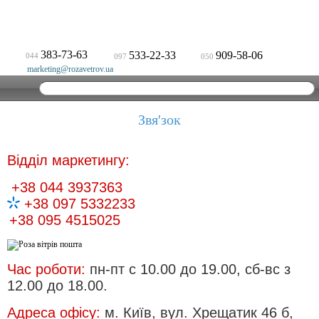
383-73-63
533-22-33
909-58-06
044
097
050
marketing@rozavetrov.ua
Звя'зок
Відділ маркетингу:
+38 044 3937363
+38 097 5332233
+38 095 4515025
Час роботи:
пн-пт с 10.00 до 19.00, сб-вс з
12.00 до 18.00.
Адреса офісу:
м. Київ, вул. Хрещатик 46 б,