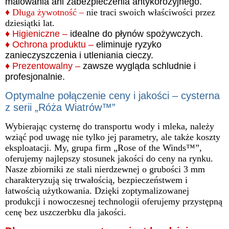
malowania ani zabezpieczenia antykorozyjnego.
♦
Długa żywotność –
nie traci swoich właściwości przez
dziesiątki lat.
♦
Higieniczne –
idealne do płynów spożywczych.
♦
Ochrona produktu –
eliminuje ryzyko
zanieczyszczenia i utleniania cieczy.
♦
Prezentowalny –
zawsze wygląda schludnie i
profesjonalnie.
Optymalne połączenie ceny i jakości – cysterna
z serii „Róża Wiatrów™”
Wybierając cysternę do transportu wody i mleka, należy
wziąć pod uwagę nie tylko jej parametry, ale także koszty
eksploatacji. My, grupa firm „Rose of the Winds™”,
oferujemy najlepszy stosunek jakości do ceny na rynku.
Nasze zbiorniki ze stali nierdzewnej o grubości 3 mm
charakteryzują się trwałością, bezpieczeństwem i
łatwością użytkowania. Dzięki zoptymalizowanej
produkcji i nowoczesnej technologii oferujemy przystępną
cenę bez uszczerbku dla jakości.