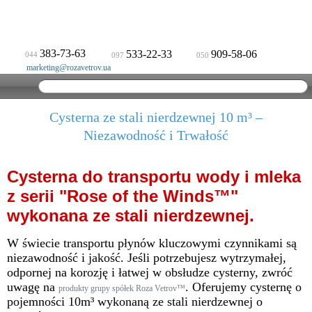
383-73-63
533-22-33
909-58-06
044
097
050
marketing@rozavetrov.ua
Cysterna ze stali nierdzewnej 10 m³ –
Niezawodność i Trwałość
Cysterna do transportu wody i mleka
z serii "Rose of the Winds™"
wykonana ze stali nierdzewnej.
W świecie transportu płynów kluczowymi czynnikami są
niezawodność i jakość. Jeśli potrzebujesz wytrzymałej,
odpornej na korozję i łatwej w obsłudze cysterny, zwróć
uwagę na
. Oferujemy cysternę o
produkty grupy spółek Roza Vetrov™
pojemności 10m³ wykonaną ze stali nierdzewnej o