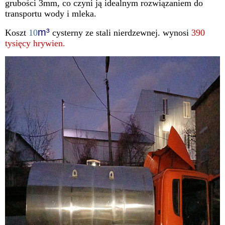
grubości 3mm, co czyni ją idealnym rozwiązaniem do
transportu wody i mleka.
m³
Koszt
10
cysterny ze stali nierdzewnej. wynosi
390
tysięcy hrywien.