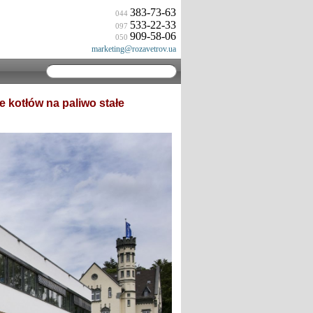
383-73-63
044
533-22-33
097
909-58-06
050
marketing@rozavetrov.ua
 kotłów na paliwo stałe