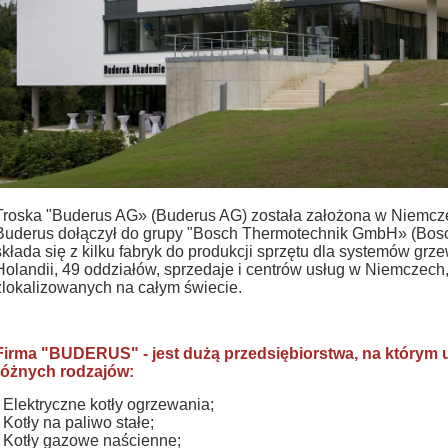
Troska "Buderus AG» (Buderus AG) została założona w Niemcze
Buderus dołączył do grupy "Bosch Thermotechnik GmbH» (Bos
składa się z kilku fabryk do produkcji sprzętu dla systemów g
Holandii, 49 oddziałów, sprzedaje i centrów usług w Niemczech,
zlokalizowanych na całym świecie.
Firma "BUDERUS" - jest dużą przedsiębiorstwa, na którym 
różnych rodzajów:
- Elektryczne kotły ogrzewania;
- Kotły na paliwo stałe;
- Kotły gazowe naścienne;