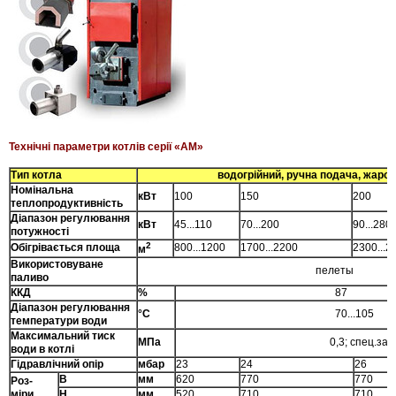
Технічні параметри котлів серії «АМ»
Тип котла
водогрійний, ручна подача, жаротруб
Номінальна
кВт
100
150
200
теплопродуктивність
Діапазон регулювання
кВт
45...110
70...200
90...280
потужності
2
Обігрівається площа
800...1200
1700...2200
2300...2
м
Використовуване
пелеты
паливо
ККД
%
87
Діапазон регулювання
°С
70...105
температури води
Максимальний тиск
МПа
0,3; спец.заказ 0
води в котлі
Гідравлічний опір
мбар
23
24
26
В
мм
620
770
770
Роз-
мiри
Н
мм
520
710
710