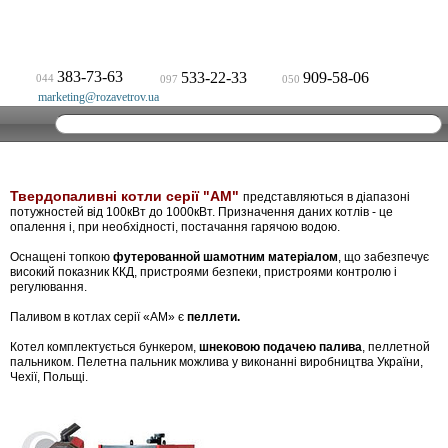
383-73-63
533-22-33
909-58-06
044
097
050
marketing@rozavetrov.ua
Твердопаливні котли серії "АМ"
представляються в діапазоні
потужностей від 100кВт до 1000кВт. Призначення даних котлів - це
опалення і, при необхідності, постачання гарячою водою.
Оснащені топкою
футерованной шамотним матеріалом
, що забезпечує
високий показник ККД, пристроями безпеки, пристроями контролю і
регулювання.
Паливом в котлах серії «АМ» є
пеллети.
Котел комплектується бункером,
шнековою подачею палива
, пеллетной
пальником. Пелетна пальник можлива у виконанні виробництва України,
Чехії, Польщі.