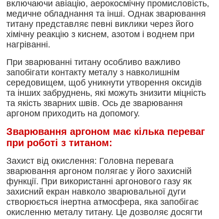
включаючи авіацію, аерокосмічну промисловість,
медичне обладнання та інші. Однак зварювання
титану представляє певні виклики через його
хімічну реакцію з киснем, азотом і воднем при
нагріванні.
При зварюванні титану особливо важливо
запобігати контакту металу з навколишнім
середовищем, щоб уникнути утворення оксидів
та інших забруднень, які можуть знизити міцність
та якість зварних швів. Ось де зварювання
аргоном приходить на допомогу.
Зварювання аргоном має кілька переваг
при роботі з титаном:
Захист від окислення: Головна перевага
зварювання аргоном полягає у його захисній
функції. При використанні аргонового газу як
захисний екран навколо зварювальної дуги
створюється інертна атмосфера, яка запобігає
окисленню металу титану. Це дозволяє досягти