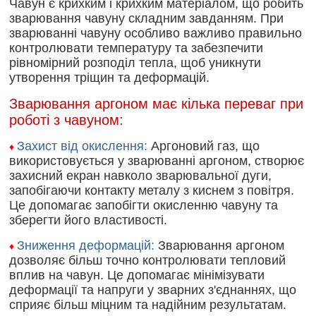
Чавун є крихким і крихким матеріалом, що робить
зварювання чавуну складним завданням. При
зварюванні чавуну особливо важливо правильно
контролювати температуру та забезпечити
рівномірний розподіл тепла, щоб уникнути
утворення тріщин та деформацій.
Зварювання аргоном має кілька переваг при
роботі з чавуном:
Захист від окислення:
Аргоновий газ, що
♦
використовується у зварюванні аргоном, створює
захисний екран навколо зварювальної дуги,
запобігаючи контакту металу з киснем з повітря.
Це допомагає запобігти окисленню чавуну та
зберегти його властивості.
Зниження деформацій:
Зварювання аргоном
♦
дозволяє більш точно контролювати тепловий
вплив на чавун. Це допомагає мінімізувати
деформації та напруги у зварних з'єднаннях, що
сприяє більш міцним та надійним результатам.