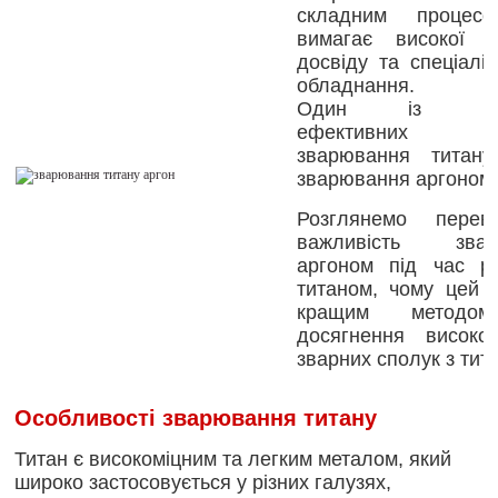
складним процес
вимагає високої то
досвіду та спеціалі
обладнання.
Один із най
ефективних ме
зварювання титан
зварювання аргоном.
Розглянемо перев
важливість звар
аргоном під час р
титаном, чому цей с
кращим методо
досягнення високої
зварних сполук з тита
Особливості зварювання титану
Титан є високоміцним та легким металом, який
широко застосовується у різних галузях,