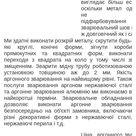
виглядає більш ест
оскільки метал одн
не вима
підфарбовува
зварювальний шов на
ж довговічний як і са
Ми здатні виконати розкрій металу, скрутити будь-
які круглі, конічні форми, зігнути короби
прямокутних та квадратних форм, виконати
переходи з квадрата на коло у тому числі зі
зміщенням. Зварити мідну трубу роботизованою
установкою товщиною аж до 2 мм. Якість
аргонного зварювання на найвищому рівні. Також
послуги зварювання аргоном нержавіючої сталі
та аргонне зварювання алюмінію ми виконаємо в
найкоротші терміни. Зварювальне обладнання
дозволяє виконати аргонне зварювання
безпосередньо на об'єкті замовника, включаючи
різні декоративні форми з нержавіючої сталі,
нержавіючі перила і т.д.
Ціна аргонного зва