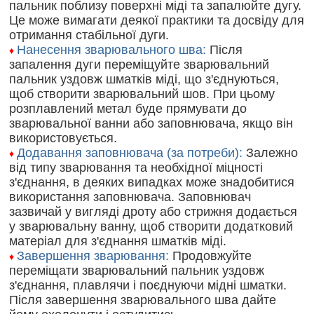
пальник поблизу поверхні міді та запалюйте дугу.
Це може вимагати деякої практики та досвіду для
отримання стабільної дуги.
Нанесення зварювального шва:
Після
♦
запалення дуги переміщуйте зварювальний
пальник уздовж шматків міді, що з'єднуються,
щоб створити зварювальний шов. При цьому
розплавлений метал буде прямувати до
зварювальної ванни або заповнювача, якщо він
використовується.
Додавання заповнювача (за потреби):
Залежно
♦
від типу зварювання та необхідної міцності
з'єднання, в деяких випадках може знадобитися
використання заповнювача. Заповнювач
зазвичай у вигляді дроту або стрижня додається
у зварювальну ванну, щоб створити додатковий
матеріал для з'єднання шматків міді.
Завершення зварювання:
Продовжуйте
♦
переміщати зварювальний пальник уздовж
з'єднання, плавлячи і поєднуючи мідні шматки.
Після завершення зварювального шва дайте