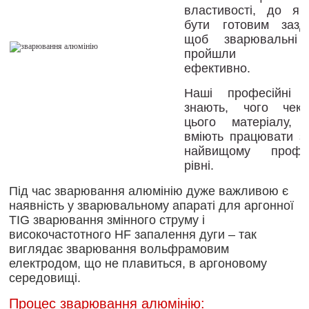
властивості, до як
бути готовим зазда
щоб зварювальні 
пройшли най
ефективно.
Наші професійні 
знають, чого чек
цього матеріалу,
вміють працювати з
найвищому профес
рівні.
Під час зварювання алюмінію дуже важливою є
наявність у зварювальному апараті для аргонної
TIG зварювання змінного струму і
високочастотного HF запалення дуги – так
виглядає зварювання вольфрамовим
електродом, що не плавиться, в аргоновому
середовищі.
Процес зварювання алюмінію: