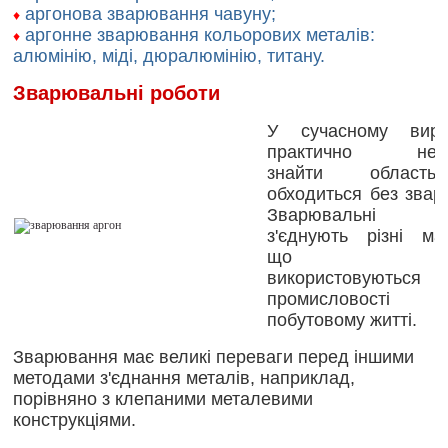
аргонова зварювання чавуну;
♦
аргонне зварювання кольорових металів:
♦
алюмінію, міді, дюралюмінію, титану.
Зварювальні роботи
У сучасному виро
практично немо
знайти област
обходиться без звар
Зварювальні р
з'єднують різні мат
що шир
використовуют
промисловос
побутовому житті.
Зварювання має великі переваги перед іншими
методами з'єднання металів, наприклад,
порівняно з клепаними металевими
конструкціями.