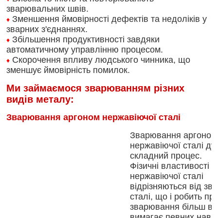
зварювальних швів.
Зменшення ймовірності дефектів та недоліків у
♦
зварних з'єднаннях.
Збільшення продуктивності завдяки
♦
автоматичному управлінню процесом.
Скорочення впливу людського чинника, що
♦
зменшує ймовірність помилок.
Ми займаємося зварюванням різних
видів металу:
Зварювання аргоном нержавіючої сталі
Зварювання аргоном
нержавіючої сталі ду
складний процес.
Фізичні властивості
нержавіючої сталі
відрізняються від зв
сталі, що і робить пр
зварювання більш ва
вимагає певних нави