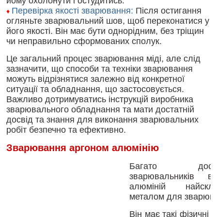
йому охолонути і остудитись.
Перевірка якості зварювання:
Після остигання
♦
огляньте зварювальний шов, щоб переконатися у
його якості. Він має бути однорідним, без тріщин
чи неправильно сформованих сполук.
Це загальний процес зварювання міді, але слід
зазначити, що способи та техніки зварювання
можуть відрізнятися залежно від конкретної
ситуації та обладнання, що застосовується.
Важливо дотримуватись інструкцій виробника
зварювального обладнання та мати достатній
досвід та знання для виконання зварювальних
робіт безпечно та ефективно.
Зварювання аргоном алюмінію
Багато досвід
зварювальників в
алюміній найскла
металом для зварюв
Він має такі фізичні т