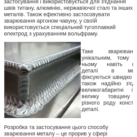
застосування і використовується для з'єднання
швів титану, алюмінію, нержавіючої сталі та інших
металів. Також ефективно застосовувати
зварювання аргоном чавуну, у своїй
використовується спеціальний тугоплавкий
електрод з урахуванням вольфраму.
Таке зварюва
унікальним, тому
ньому навіть на
деталі в механ
фіксуються швидко і 
також надійно з'єд
великогабаритні 
велику товщину 
різного роду констр
деталі.
Розробка та застосування цього способу
зварювання металу – це прорив у сфері