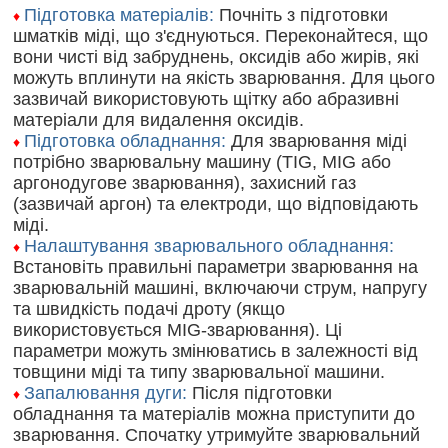
Підготовка матеріалів:
Почніть з підготовки
♦
шматків міді, що з'єднуються. Переконайтеся, що
вони чисті від забруднень, оксидів або жирів, які
можуть вплинути на якість зварювання. Для цього
зазвичай використовують щітку або абразивні
матеріали для видалення оксидів.
Підготовка обладнання:
Для зварювання міді
♦
потрібно зварювальну машину (TIG, MIG або
аргонодугове зварювання), захисний газ
(зазвичай аргон) та електроди, що відповідають
міді.
Налаштування зварювального обладнання:
♦
Встановіть правильні параметри зварювання на
зварювальній машині, включаючи струм, напругу
та швидкість подачі дроту (якщо
використовується MIG-зварювання). Ці
параметри можуть змінюватись в залежності від
товщини міді та типу зварювальної машини.
Запалювання дуги:
Після підготовки
♦
обладнання та матеріалів можна приступити до
зварювання. Спочатку утримуйте зварювальний