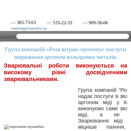
383-73-63
533-22-33
909-58-06
044
097
050
marketing@rozavetrov.ua
Група компаній «Роза вітрів» пропонує послуги
зварювання аргоном кольорових металів.
Зварювальні роботи виконуються на
високому рівні досвідченими
зварювальниками.
Група компаній "Роза
надає послуги зі зв
аргоном міді у Ки
виконуємо саме зва
міді, а не па
Зварювання міді н
міцніше паяння, 