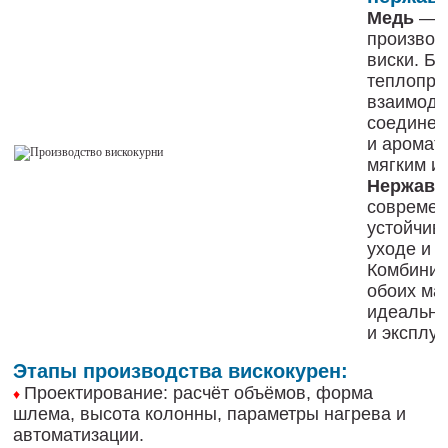
Медь
— т
производ
виски. Б
теплопро
взаимоде
соединен
и аромат
мягким и
Нержаве
современ
устойчива
уходе и д
Комбинир
обоих ма
идеальны
и эксплу
Этапы производства вискокурен:
Проектирование: расчёт объёмов, форма
♦
шлема, высота колонны, параметры нагрева и
автоматизации.