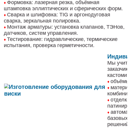
Формовка: лазерная резка, объёмная
♦
штамповка эллиптических и сферических форм.
Сварка и шлифовка: TIG и аргонодуговая
♦
сварка, зеркальная полировка.
Монтаж арматуры: установка клапанов, ТЭНов,
♦
датчиков, систем управления.
Тестирование: гидравлические, термические
♦
испытания, проверка герметичности.
Индиви
Мы учиты
заказчик
кастомиз
объёмы 
♦
материа
♦
комбинир
отделка
♦
патиниро
автомат
♦
базовых
решений.