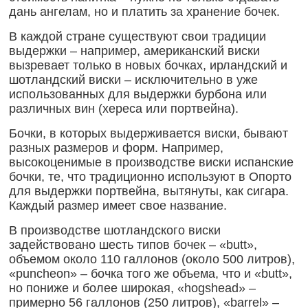
дань ангелам, но и платить за хранение бочек.
В каждой стране существуют свои традиции
выдержки – например, американский виски
вызревает только в новых бочках, ирландский и
шотландский виски – исключительно в уже
использованных для выдержки бурбона или
различных вин (хереса или портвейна).
Бочки, в которых выдерживается виски, бывают
разных размеров и форм. Например,
высокоценимые в производстве виски испанские
бочки, те, что традиционно используют в Опорто
для выдержки портвейна, вытянуты, как сигара.
Каждый размер имеет свое название.
В производстве шотландского виски
задействовано шесть типов бочек – «butt»,
объемом около 110 галлонов (около 500 литров),
«puncheon» – бочка того же объема, что и «butt»,
но пониже и более широкая, «hogshead» –
примерно 56 галлонов (250 литров), «barrel» –