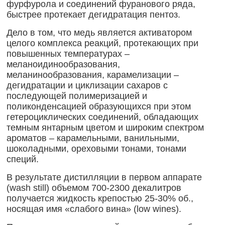
фурфурола и соединений фуранового ряда,
быстрее протекает дегидратация пентоз.
Дело в том, что медь является активатором
целого комплекса реакций, протекающих при
повышенных температурах –
меланоидинообразования,
меланинообразования, карамелизации –
дегидратации и циклизации сахаров с
последующей полимеризацией и
поликонденсацией образующихся при этом
гетероциклических соединений, обладающих
темным янтарным цветом и широким спектром
ароматов – карамельными, ванильными,
шоколадными, ореховыми тонами, тонами
специй.
В результате дистилляции в первом аппарате
(wash still) объемом 700-2300 декалитров
получается жидкость крепостью 25-30% об.,
носящая имя «слабого вина» (low wines).