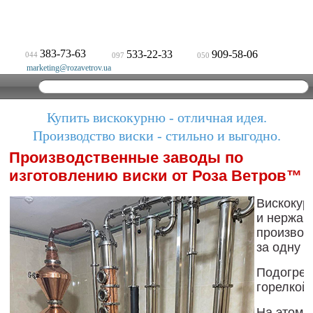
383-73-63
533-22-33
909-58-06
044
097
050
marketing@rozavetrov.ua
Купить вискокурню - отличная идея.
Производство виски - стильно и выгодно.
Производственные заводы по
изготовлению виски от Роза Ветров™
Вискокур
и нержав
производ
за одну в
Подогрев
горелкой
На этом 