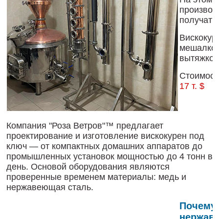
производ
получать 
Вискокур
мешалкой
вытяжкой
Стоимост
17 т. $
Компания "Роза Ветров"™ предлагает
проектирование и изготовление вискоку
рен под
ключ — от компактных домашних аппаратов до
промышленных установок мощностью до 4 тонн в
день. Основой оборудования являются
проверенные временем материалы: медь и
нержавеющая сталь.
Почему 
нержав